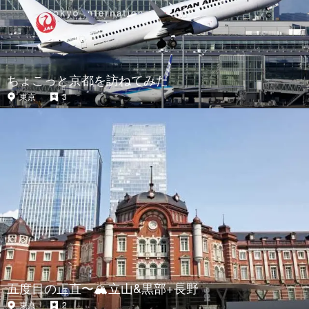
ちょこっと京都を訪ねてみた
東京
3
五度目の正直〜🏔立山&黒部+長野
東京
2