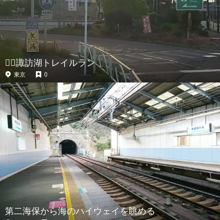
🏃‍♂️諏訪湖トレイルラン
東京
0
第二海保から海のハイウェイを眺める