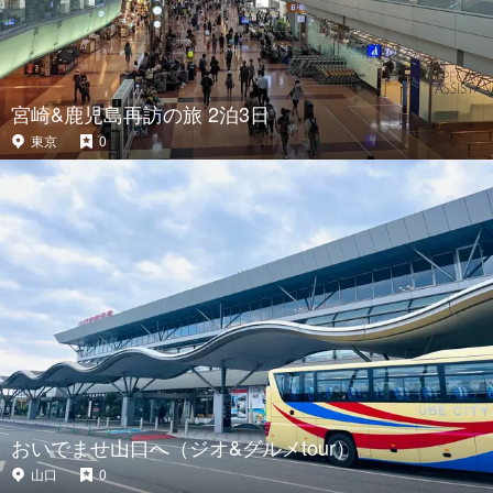
宮崎&鹿児島再訪の旅 2泊3日
東京
0
おいでませ山口へ（ジオ&グルメtour）
山口
0