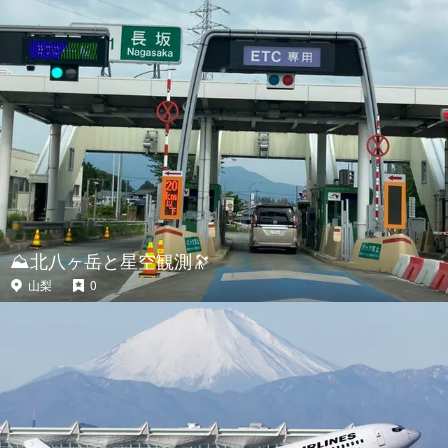
⛰️北八ヶ岳と星空観測🔭
山梨
0