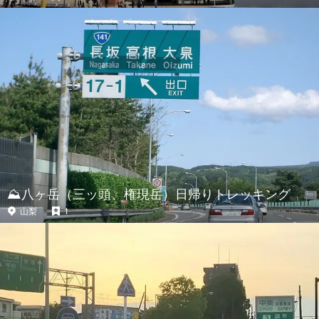
⛰八ヶ岳（三ッ頭、権現岳）日帰りトレッキング
山梨
1