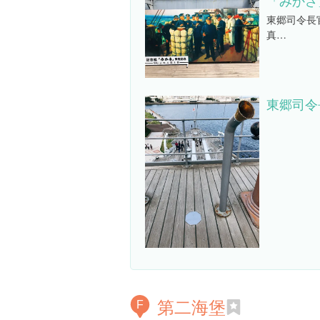
「みかさ
東郷司令長
真…
東郷司令
第二海堡
F