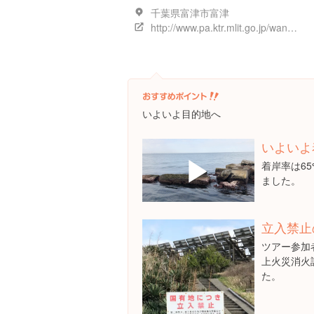
千葉県富津市富津
http://www.pa.ktr.mlit.go.jp/wankou/history/
いよいよ目的地へ
いよいよ
▶
着岸率は6
ました。
立入禁止
ツアー参加
上火災消火訓
た。