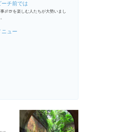
ビーチ前では
事🍖🍺を楽しむ人たちが大勢いまし
た。
メニュー
http://tryangle-web.co.jp/sarushima/info.html