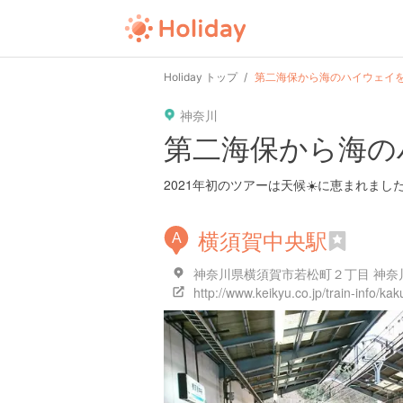
user
pin
tel
time
Holiday トップ
第二海保から海のハイウェイ
神奈川
date
child
solitary
第二海保から海の
tokyo
kanagawa
osaka
2021年初のツアーは天候☀️に恵まれまし
横須賀中央駅
A
神奈川県横須賀市若松町２丁目 神奈
http://www.keikyu.co.jp/train-info/ka