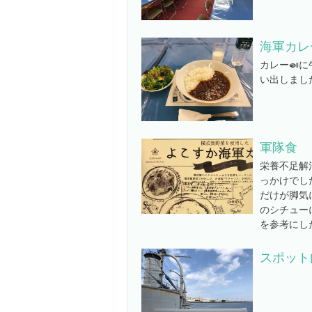
海軍カレ
カレー🍛
い出しました
軍隊食
栄養不足解
っかけでし
だけが脚気
のシチュー
を参考にし
スポット