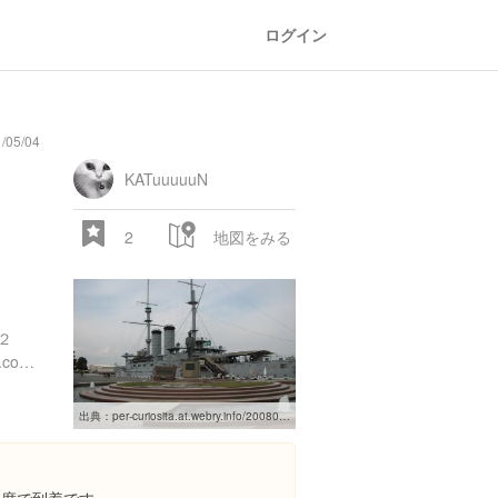
ログイン
/05/04
general
railroad
train
comic
mountain
sports
fishing
bbq
fashion
tradition
music
baby
camera
amusement
aquarium
sea
ball
baer
store
park
KATuuuuuN
2
地図をみる
２
http://www.kanagawaparks.com/verny-mikasa/mikasa/
28.522 px
出典：
per-curiosita.at.webry.info/200803/article_8.html