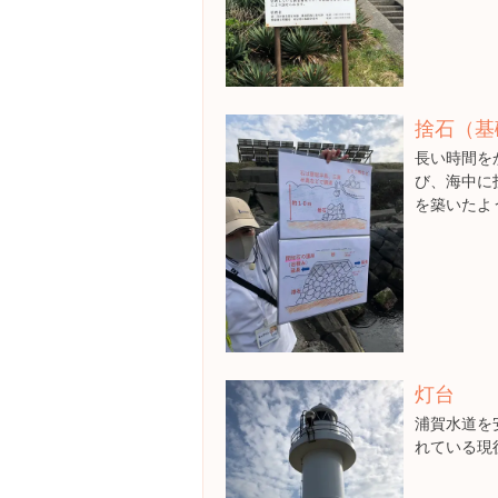
捨石（基
長い時間を
び、海中に
を築いたよ
灯台
浦賀水道を
れている現