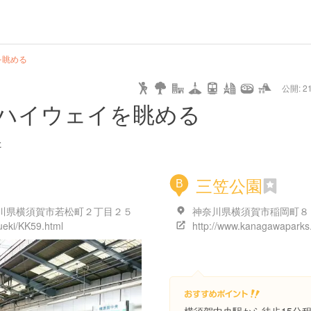
url
guide
hot
type
star
camera
home
settings
profile
print
rank
mail
lock
calendar
access
を眺める
公開: 21
pet
drive
walking
cycling
nature
stroll
art
camp
history
castle
temple
cafe
gourmet
onsen
outdoor
world
public bath
shopping
ハイウェイを眺める
heritage
kyoto
hyogo
た
三笠公園
B
川県横須賀市若松町２丁目２５
神奈川県横須賀市稲岡町８
kueki/KK59.html