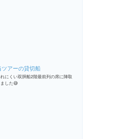
当ツアーの貸切船
揺れにくい双胴船2階最前列の席に陣取
ました😅