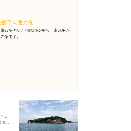
東郷平八郎の像
日露戦争の連合艦隊司令長官、東郷平八
郎の像です。
神奈川県横須賀市小川町２７-１０
https://www.tryangle-web.com/sarushima.html