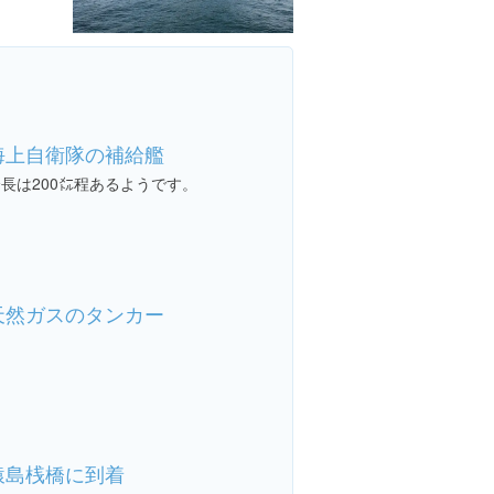
海上自衛隊の補給艦
長は200㍍程あるようです。
天然ガスのタンカー
猿島桟橋に到着