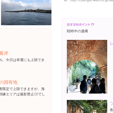
戦時中の遺構
着岸
5%、今日は幸運にも上陸でき
の国有地
者限定で上陸できますが、海
練エリアは撮影禁止🙅‍♂️でし