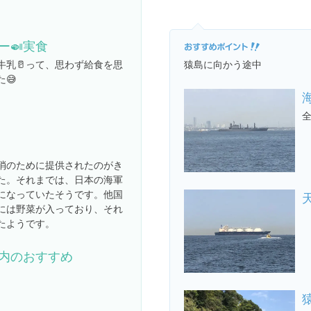
ー🍛実食
に牛乳🥛って、思わず給食を思
猿島に向かう途中
😅
全
消のために提供されたのがき
た。それまでは、日本の海軍
になっていたそうです。他国
には野菜が入っており、それ
たようです。
内のおすすめ