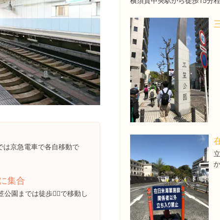
横須賀中央駅から徒歩15分
では京急電車で各自移動で
か
に集合
公園までは徒歩🚶‍♀️で移動し