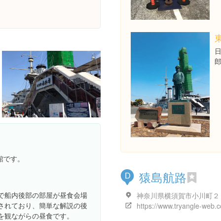
館です。
猿島航路
D
で船内後部の部屋が昼食会場
されており、簡単な解説の後
を観ながらの昼食です。