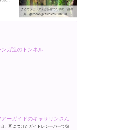
まるでラピュタ！と話題の日本の「猿島」がオンライン探検できるように ...
出典：
getnews.jp/archives/806378
レンガ造のトンネル
ツアーガイドのキャサリンさん
各自、耳につけたガイドレシーバーで彼