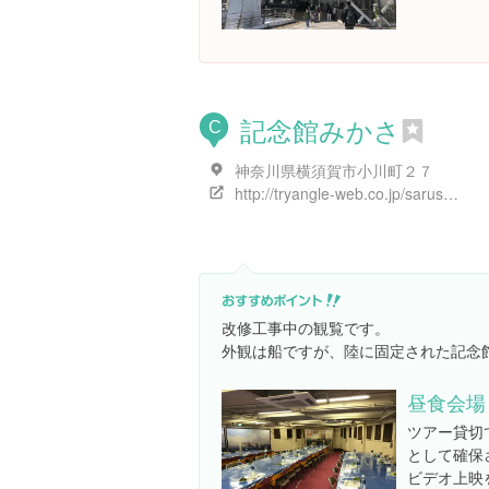
記念館みかさ
C
神奈川県横須賀市小川町２７
http://tryangle-web.co.jp/sarushima/info.html
改修工事中の観覧です。
外観は船ですが、陸に固定された記念
昼食会場
ツアー貸切
として確保
ビデオ上映