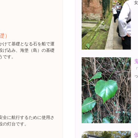
礎）
かけて基礎となる石を船で運
投げ込み、海堡（島）の基礎
うです。
安全に航行するために使用さ
役の灯台です。