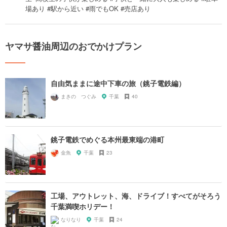
場あり #駅から近い #雨でもOK #売店あり
ヤマサ醤油周辺のおでかけプラン
自由気ままに途中下車の旅（銚子電鉄編）
まきの つぐみ
千葉
40
銚子電鉄でめぐる本州最東端の港町
金魚
千葉
23
工場、アウトレット、海、ドライブ！すべてがそろう
千葉満喫ホリデー！
なりなり
千葉
24