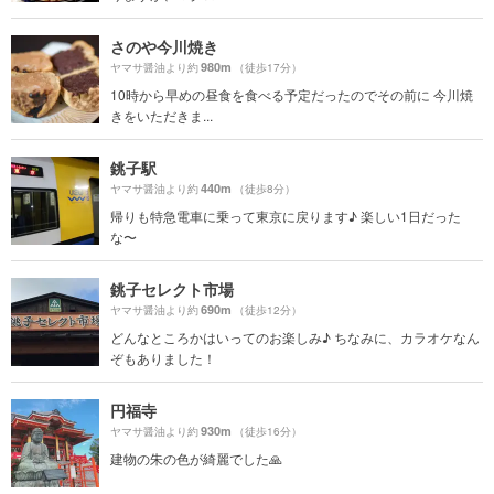
さのや今川焼き
980m
ヤマサ醤油より約
（徒歩17分）
10時から早めの昼食を食べる予定だったのでその前に 今川焼
きをいただきま...
銚子駅
440m
ヤマサ醤油より約
（徒歩8分）
帰りも特急電車に乗って東京に戻ります♪ 楽しい1日だった
な〜
銚子セレクト市場
690m
ヤマサ醤油より約
（徒歩12分）
どんなところかはいってのお楽しみ♪ ちなみに、カラオケなん
ぞもありました！
円福寺
930m
ヤマサ醤油より約
（徒歩16分）
建物の朱の色が綺麗でした🙏