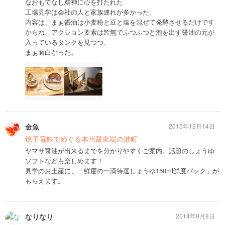
なおもてなし精神に心を打たれた
工場見学は会社の人と家族連れが多かった。
内容は、まぁ醤油は小麦粉と豆と塩を混ぜて発酵させるだけです
からね、アクション要素は皆無でふつふつと泡を出す醤油の元が
入っているタンクを見つつ、
まぁ面白かった。
金魚
2015年12月14日
銚子電鉄でめぐる本州最東端の港町
ヤマサ醤油が出来るまでを分かりやすくご案内。話題のしょうゆ
ソフトなども楽しめます！
見学のお土産に、「鮮度の一滴特選しょうゆ150ml鮮度パック」が
もらえます。
なりなり
2014年9月8日