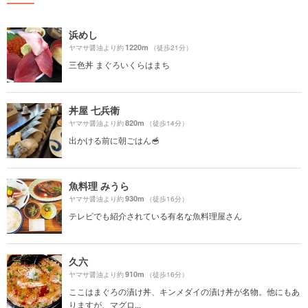
浜めし
1220m
ヤマサ醤油より約
（徒歩21分）
三色丼 まぐろいくらはまち
丼屋 七兵衛
820m
ヤマサ醤油より約
（徒歩14分）
出かける前に朝ごはん🥣
魚料理 みうら
930m
ヤマサ醤油より約
（徒歩16分）
テレビでも紹介されている有名な魚料理屋さん
久六
910m
ヤマサ醤油より約
（徒歩16分）
ここはまぐろの漬け丼、キンメダイの漬け丼が名物。他にもあ
りますが、マグロ...