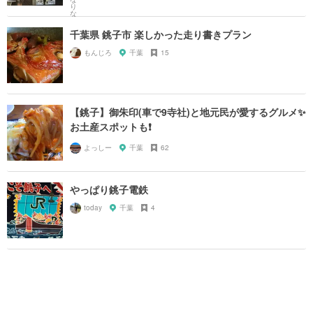
千葉県 銚子市 楽しかった走り書きプラン
もんじろ
千葉
15
【銚子】御朱印(車で9寺社)と地元民が愛するグルメ✨
お土産スポットも❗️
よっしー
千葉
62
やっぱり銚子電鉄
today
千葉
4