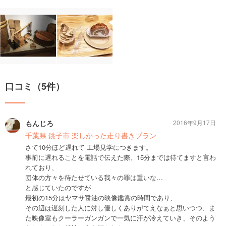
口コミ（5件）
もんじろ
2016年9月17日
千葉県 銚子市 楽しかった走り書きプラン
さて10分ほど遅れて 工場見学につきます。
事前に遅れることを電話で伝えた際、15分までは待てますと言わ
れており、
団体の方々を待たせている我々の罪は重いな…
と感じていたのですが
最初の15分はヤマサ醤油の映像鑑賞の時間であり、
その辺は遅刻した人に対し優しくありがてえなぁと思いつつ、ま
た映像室もクーラーガンガンで一気に汗が冷えていき、そのよう