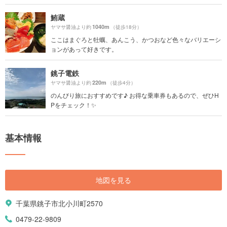
鮪蔵
1040m
ヤマサ醤油より約
（徒歩18分）
ここはまぐろと牡蠣、あんこう、かつおなど色々なバリエーシ
ョンがあって好きです。
銚子電鉄
220m
ヤマサ醤油より約
（徒歩4分）
のんびり旅におすすめです♪ お得な乗車券もあるので、ぜひH
Pをチェック！✨
基本情報
地図を見る
千葉県銚子市北小川町2570
0479-22-9809