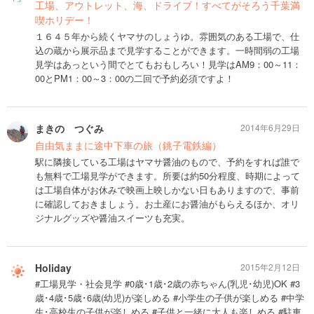
工場、アウトレット、海、ドライブ！すべてがそろう千葉満
喫ホリデー！
１６４５年から続くヤマサのしょうゆ。雰囲気のある工場で、仕
込の蔵から展示品まで見学することができます。一時間弱の工場
見学はあっという間でとてもおもしろい！見学はAM9：00～11：
00とPM1：00～3：00の二回で予約必須ですよ！
まきの つぐみ
2014年6月29日
自由気ままに途中下車の旅（銚子電鉄編）
駅に隣接している工場はヤマサ醤油のもので、予約をすれば誰で
も無料で工場見学ができます。所要は約50分程度、時期によって
は工場自体がお休みで映画上映しかない日もありますので、事前
に確認しておきましょう。お土産にお醤油がもらえるほか、オリ
ジナルグッズや醤油スイーツも充実。
Holiday
2015年2月12日
#工場見学・社会見学 #0歳･1歳･2歳の赤ちゃん(乳児･幼児)OK #3
歳･4歳･5歳･6歳(幼児)が楽しめる #小学生の子供が楽しめる #中学
生･高校生の子供が楽しめる #子供と一緒に大人も楽しめる #駐車