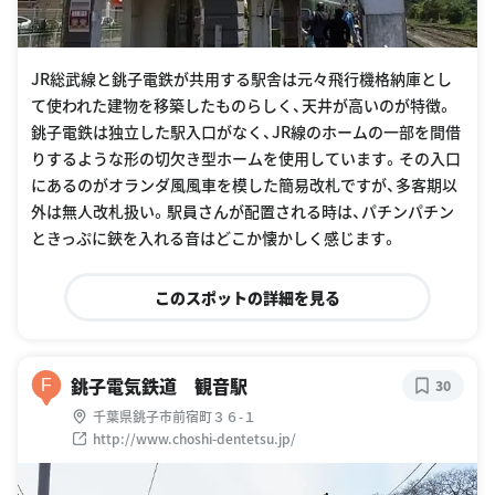
JR総武線と銚子電鉄が共用する駅舎は元々飛行機格納庫とし
て使われた建物を移築したものらしく、天井が高いのが特徴。
銚子電鉄は独立した駅入口がなく、JR線のホームの一部を間借
りするような形の切欠き型ホームを使用しています。その入口
にあるのがオランダ風風車を模した簡易改札ですが、多客期以
外は無人改札扱い。駅員さんが配置される時は、パチンパチン
ときっぷに鋏を入れる音はどこか懐かしく感じます。
このスポットの詳細を見る
銚子電気鉄道 観音駅
F
30
千葉県銚子市前宿町３６-１
http://www.choshi-dentetsu.jp/