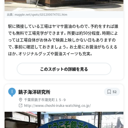
出典：
mapple.net/spots/G01200074701.htm
駅に隣接している工場はヤマサ醤油のもので、予約をすれば誰
でも無料で工場見学ができます。所要は約50分程度、時期によ
っては工場自体がお休みで映画上映しかない日もありますの
で、事前に確認しておきましょう。お土産にお醤油がもらえる
ほか、オリジナルグッズや醤油スイーツも充実。
このスポットの詳細を見る
銚子海洋研究所
I
52
千葉県銚子市潮見町１５-９
http://www.choshi-iruka-watching.co.jp/