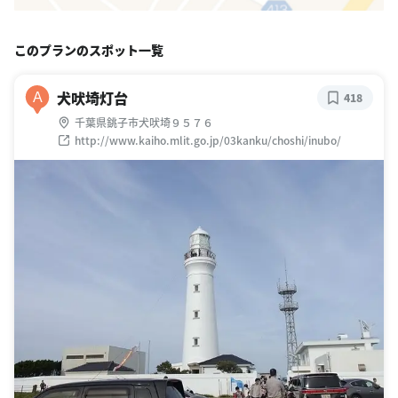
このプランのスポット一覧
犬吠埼灯台
A
418
千葉県銚子市犬吠埼９５７６
http://www.kaiho.mlit.go.jp/03kanku/choshi/inubo/