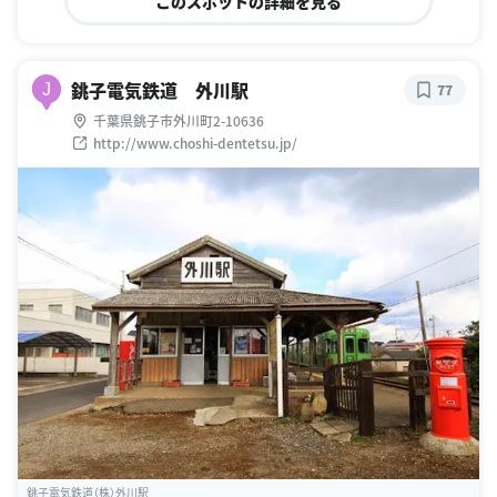
このスポットの詳細を見る
銚子電気鉄道 外川駅
J
77
千葉県銚子市外川町2-10636
http://www.choshi-dentetsu.jp/
銚子電気鉄道（株）外川駅