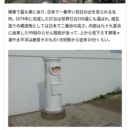
関東で最も東にあり、日本で一番早い初日の出を見られる名
所。1874年に完成した灯台は世界灯台100選にも選ばれ、煉瓦
造りの建造物としては日本で二番目の高さ。内部は九十九里浜
に由来した99段のらせん階段があって、上から見下ろす屏風ヶ
浦や太平洋は絶景そのもの！犬吠駅から徒歩10分くらい。