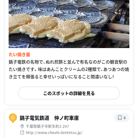
たい焼き屋
銚子電鉄の名物で、ぬれ煎餅と並んで有名なのがこの観音駅の
たい焼きです。味はあんことクリームの2種類で、あつあつの焼
き立てを頬張ると幸せいっぱいになること間違いなし！
このスポットの詳細を見る
銚子電気鉄道 仲ノ町車庫
G
6
千葉県銚子市新生町2-297
http://www.choshi-dentetsu.jp/