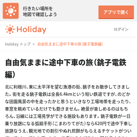
行きたい場所を
アプリで開く
地図で確認しよう
ログイン
Holiday トップ
自由気ままに途中下車の旅（銚子電鉄編）
自由気ままに途中下車の旅（銚子電鉄
編）
北に利根川、東に太平洋を望む漁港の街、銚子をお散歩してきまし
た。街を走る銚子電鉄は全長6.4kmという短い鉄道ですが、のどか
な田園風景の中を走ったかと思うといきなり工場地帯を走ったり、
車窓を眺めているだけでも飽きません。絶景が楽しめるのはもち
ろん、沿線には工場見学ができる施設もあります。銚子電鉄が一日
乗り放題になる弧廻手形（こまわりてがた）なら620円で途中下車し
放題なうえ、観光地での割引やぬれ煎餅がもらえるチケットがつい