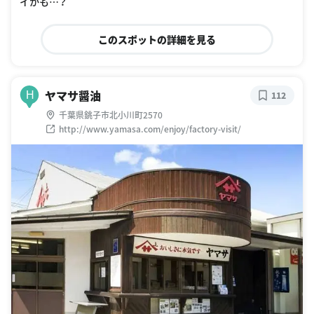
イかも…？
このスポットの詳細を見る
ヤマサ醤油
H
112
千葉県銚子市北小川町2570
http://www.yamasa.com/enjoy/factory-visit/