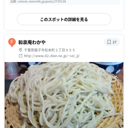
出典：
celavie.storeinfo.jp/posts/2739138
このスポットの詳細を見る
和泉庵わかや
F
27
千葉県銚子市松本町２丁目９５５
http://www.d2.dion.ne.jp/~sei_ji/