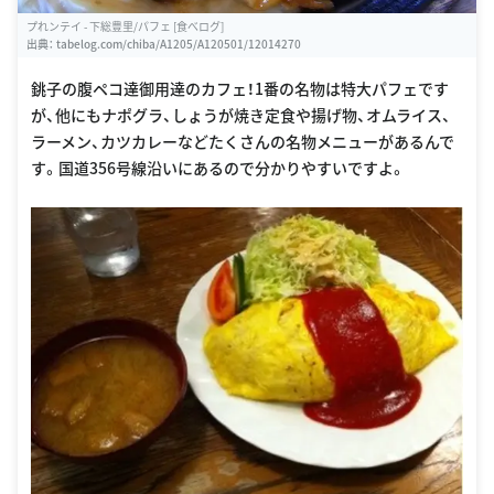
プれンテイ - 下総豊里/パフェ [食べログ]
出典：
tabelog.com/chiba/A1205/A120501/12014270
銚子の腹ペコ達御用達のカフェ！1番の名物は特大パフェです
が、他にもナポグラ、しょうが焼き定食や揚げ物、オムライス、
ラーメン、カツカレーなどたくさんの名物メニューがあるんで
す。国道356号線沿いにあるので分かりやすいですよ。