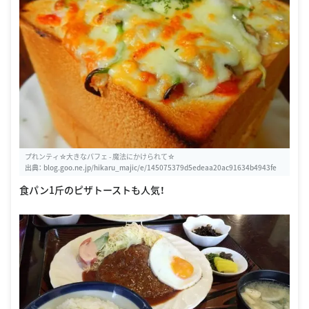
プれンティ☆大きなパフェ - 魔法にかけられて☆
出典：
blog.goo.ne.jp/hikaru_majic/e/145075379d5edeaa20ac91634b4943fe
食パン1斤のピザトーストも人気！