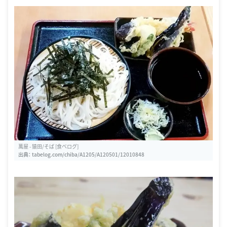
萬屋 - 猿田/そば [食べログ]
出典：
tabelog.com/chiba/A1205/A120501/12010848