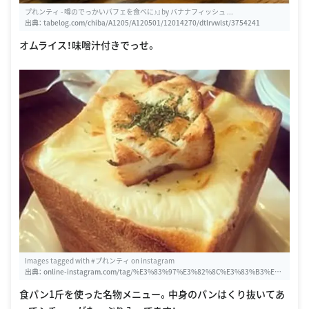
プれンティ - 噂のでっかいパフェを食べに♪』by バナナフィッシュ ...
出典：
tabelog.com/chiba/A1205/A120501/12014270/dtlrvwlst/3754241
オムライス！味噌汁付きでっせ。
Images tagged with #プれンティ on instagram
出典：
online-instagram.com/tag/%E3%83%97%E3%82%8C%E3%83%B3%E
3%83%86%E3%82%A3/1031905890930076125
食パン1斤を使った名物メニュー。中身のパンはくり抜いてあ