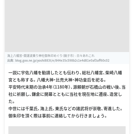
海上八幡宮・開運波乗り神社御朱印めぐり（銚子市） - 日々あれこれ
出典：
blog.goo.ne.jp/yoshi883t/e/844e35c598b2c1e4d81e0af3aff60c02
一説に宇佐八幡を勧請したとも伝わり、総社八幡宮、柴崎八幡
宮とも称する。八幡大神・比売大神・神功皇后を祀る。
平安時代末期の治承4年（1180年）、源頼朝が石橋山の戦い後、当
社に祈願し、鎌倉に開幕とともに当社を現在地に遷座、造営し
た。
中世には千葉氏、海上氏、東氏などの諸武将が崇敬、寄進した。
御朱印を頂く際は事前に連絡してから行きましょう。