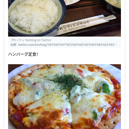
プれンティ hashtag on Twitter
出典：
twitter.com/hashtag/%E3%83%97%E3%82%8C%E3%83%B3%E3%83%8
6%E3%82%A3
ハンバーグ定食！