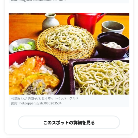
和泉庵 わかや(銚子/和食) | ホットペッパーグルメ
出典：
hotpepper.jp/strJ000203534
このスポットの詳細を見る