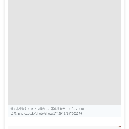
銚子市柴崎町の海上八幡宮・... - 写真共有サイト「フォト蔵」
出典：
photozou.jp/photo/show/2745943/187662376