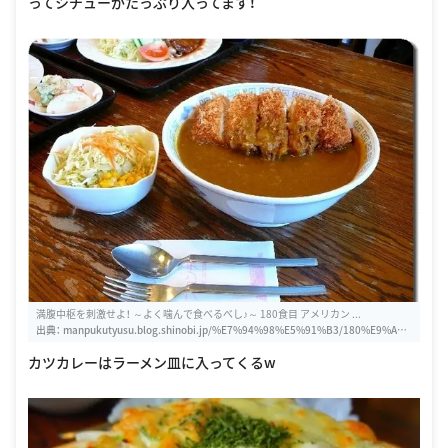
ってシチューがたっぷり入ってます！
満腹中枢を刺激せよ！ ～よく噛んで食べるべし♪～ 180食目 アメリカン ...
出典：
manpukutyusu.blog.shinobi.jp/%E7%94%98%E5%91%B3/180%E9%A3%
9F%E7%9B%AE%E3%80%80%E3%82%A2%E3%83%A1%E3%83%AA%E3%8
カツカレーはラーメン皿に入ってくるw
2%AB%E3%83%B3%E3%83%AC%E3%82%B9%E3%83%88%E3%83%A9%E3%
83%B3%20%E3%83%97%E3%82%8C%E3%83%B3%E3%83%86%E3%82%A
3%E3%80%80%E3%83%81%E3%83%A7%E3%82%B3%E3%83%90%E3%83%
8A%E3%83%8A%E3%83%91%E3%83%95%E3%82%A7