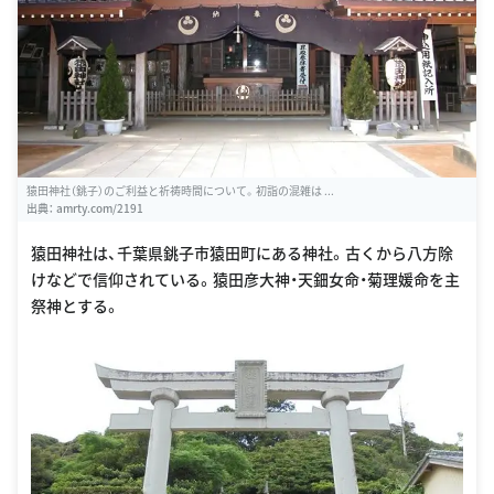
猿田神社（銚子）のご利益と祈祷時間について。初詣の混雑は ...
出典：
amrty.com/2191
猿田神社は、千葉県銚子市猿田町にある神社。古くから八方除
けなどで信仰されている。猿田彦大神・天鈿女命・菊理媛命を主
祭神とする。