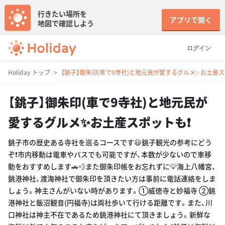
行きたい場所を
アプリで開く
地図で確認しよう
ログイン
Holiday トップ
【銚子】御朱印(車で9寺社)と地元民が愛するグルメ✨お土産スポ
【銚子】御朱印(車で9寺社)と地元民が
愛するグルメ✨お土産スポットも❗️
銚子市の歴史ある寺社を巡るコースです😃銚子観光の参考にどう
ぞ❗️市内移動は電車やバスでも可能ですが、本数が少ないので車移
動をおすすめします🚗💨また御朱印帳をお忘れずに💡海上八幡宮、
銚港神社、渡海神社で御朱印を頂きたい方は事前に電話連絡をしま
しょう。神主さんがいない時があります。①威徳寺と妙福寺 ②銚
港神社と飯沼観音(円福寺)は両社歩いて行ける距離です。また、川
口神社は神主不在であるため銚港神社にて頂きましょう。新鮮な