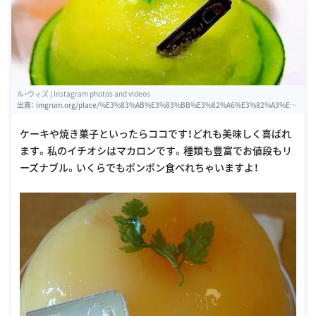
ル・ウィズ | Instagram photos and videos
出典：
imgrum.org/place/%E3%83%AB%E3%83%BB%E3%82%A6%E3%82%A3%E
3%82%BA/1513766335321070
ケーキや焼き菓子といったらココです！どれも美味しく喜ばれ
ます。私のイチオシはマカロンです。種類も豊富でお値段もリ
ーズナブル。いくらでもポンポン食べれちゃいますよ！