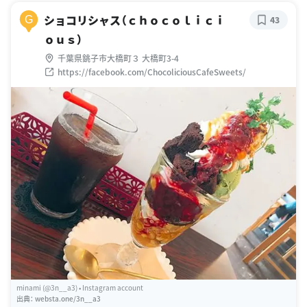
ショコリシャス（ｃｈｏｃｏｌｉｃｉ
G
43
ｏｕｓ）
千葉県銚子市大橋町３ 大橋町3-4
https://facebook.com/ChocoliciousCafeSweets/
minami (@3n__a3) • Instagram account
出典：
websta.one/3n__a3