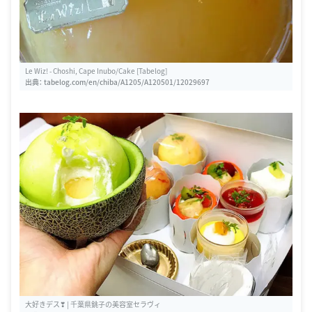
Le Wiz! - Choshi, Cape Inubo/Cake [Tabelog]
出典：
tabelog.com/en/chiba/A1205/A120501/12029697
大好きデス❣ | 千葉県銚子の美容室セラヴィ