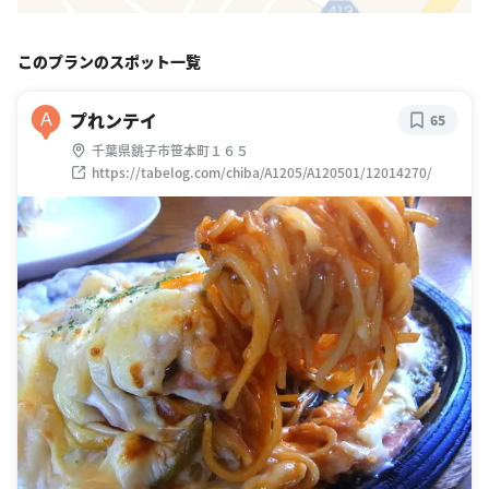
このプランのスポット一覧
プれンテイ
A
65
千葉県銚子市笹本町１６５
https://tabelog.com/chiba/A1205/A120501/12014270/