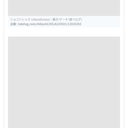
ショコリシャス （chocolicious） - 銚子/ケーキ [食べログ]
出典：
tabelog.com/chiba/A1205/A120501/12026303