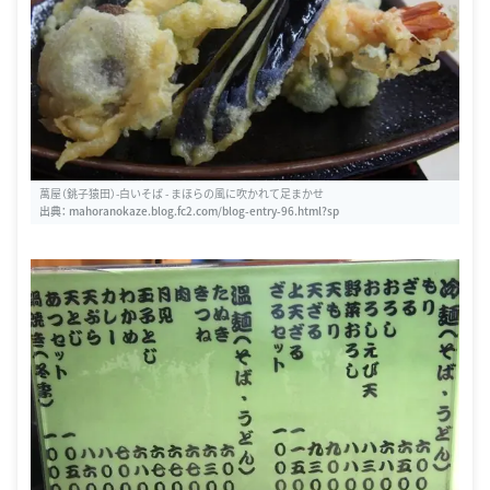
萬屋（銚子猿田）-白いそば - まほらの風に吹かれて足まかせ
出典：
mahoranokaze.blog.fc2.com/blog-entry-96.html?sp