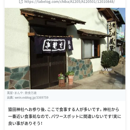
https://tabelog.com/chiba/A1205/A120501/12010848/
萬屋・まんや : 飲食万歳
出典：
wein.exblog.jp/3369759
猿田神社へお参り後、ここで食事する人が多いです。神社から
一番近い食事処なので、パワースポットに間違いないです!実に
良い事がありそう！