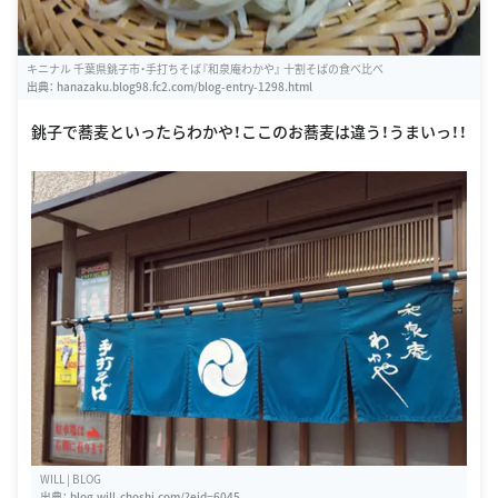
キニナル 千葉県銚子市・手打ちそば『和泉庵わかや』 十割そばの食べ比べ
出典：
hanazaku.blog98.fc2.com/blog-entry-1298.html
銚子で蕎麦といったらわかや！ここのお蕎麦は違う！うまいっ！！
WILL | BLOG
出典：
blog.will-choshi.com/?eid=6045