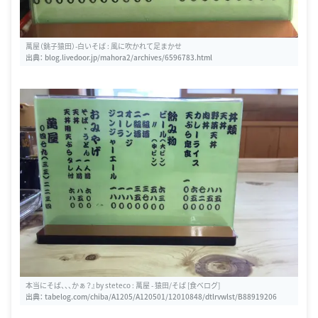
萬屋（銚子猿田）-白いそば : 風に吹かれて足まかせ
出典：
blog.livedoor.jp/mahora2/archives/6596783.html
本当にそば、、、かぁ？』by steteco : 萬屋 - 猿田/そば [食べログ]
出典：
tabelog.com/chiba/A1205/A120501/12010848/dtlrvwlst/B88919206