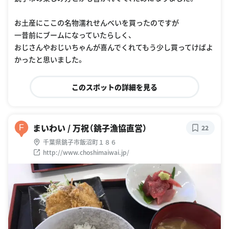
お土産にここの名物濡れせんべいを買ったのですが
一昔前にブームになっていたらしく、
おじさんやおじいちゃんが喜んでくれてもう少し買ってけばよ
かったと思いました。
このスポットの詳細を見る
まいわい / 万祝（銚子漁協直営）
F
22
千葉県銚子市飯沼町１８６
http://www.choshimaiwai.jp/