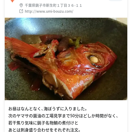
千葉県銚子市新生町１丁目３６-１１
http://www.umi-bouzu.com/
お昼はなんとなく、海ぼうずに入りました。
次のヤマサの醤油の工場見学まで50分ほどしか時間がなく、
若干焦り気味に銚子名物鯛の煮付けと
あとは刺身盛り合わせをそれぞれ注文。