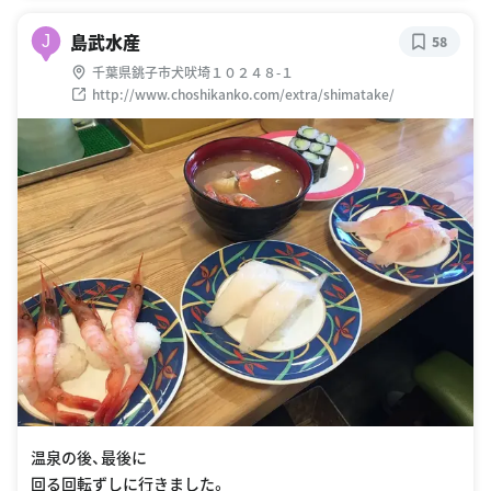
島武水産
J
58
千葉県銚子市犬吠埼１０２４８-１
http://www.choshikanko.com/extra/shimatake/
温泉の後、最後に
回る回転ずしに行きました。