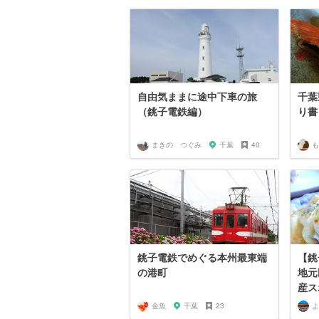
自由気ままに途中下車の旅
千葉
（銚子電鉄編）
り書
まきの つぐみ
千葉
40
も
銚子電鉄でめぐる本州最東端
【銚
の港町
地元
産ス
金魚
千葉
23
よ