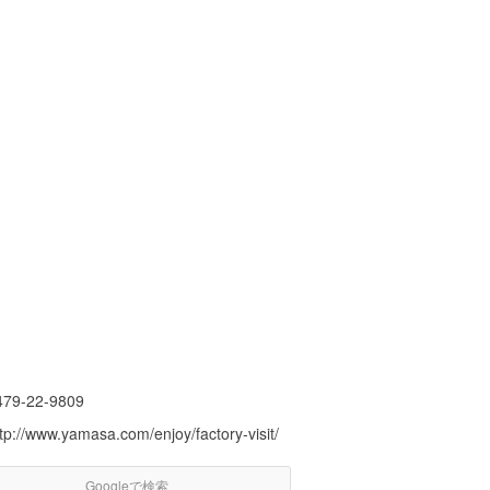
479-22-9809
tp://www.yamasa.com/enjoy/factory-visit/
Googleで検索