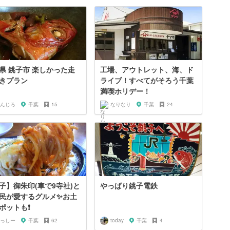
県 銚子市 楽しかった走
工場、アウトレット、海、ド
きプラン
ライブ！すべてがそろう千葉
満喫ホリデー！
んじろ
千葉
15
なりなり
千葉
24
子】御朱印(車で9寺社)と
やっぱり銚子電鉄
民が愛するグルメ✨お土
ポットも❗️
っしー
千葉
62
today
千葉
4