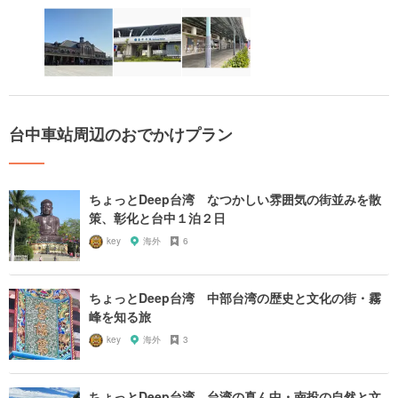
台中車站周辺のおでかけプラン
ちょっとDeep台湾 なつかしい雰囲気の街並みを散
策、彰化と台中１泊２日
key
海外
6
ちょっとDeep台湾 中部台湾の歴史と文化の街・霧
峰を知る旅
key
海外
3
ちょっとDeep台湾 台湾の真ん中・南投の自然と文