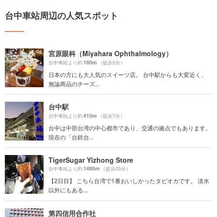
台中車站周辺の人気スポット
宮原眼科（Miyahara Ophthalmology）
180m
台中車站より約
（徒歩3分）
日本の方にも大人気のスイーツ店。 台中駅からも大変近く、
無論商品のチーズ...
台中駅
410m
台中車站より約
（徒歩7分）
台中は中部台湾の中心都市であり、交通の拠点でもあります。
現在の「台鉄台...
TigerSugar Yizhong Store
1480m
台中車站より約
（徒歩25分）
【2日目】 こちら台湾で1番おいしかったタピオカです。 淡水
以外にもある...
第四信用合作社