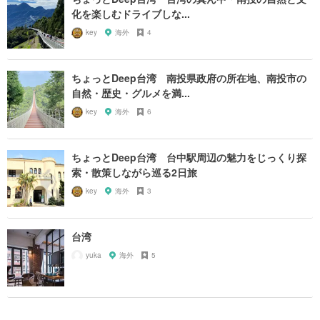
化を楽しむドライブしな...
key
海外
4
ちょっとDeep台湾 南投県政府の所在地、南投市の
自然・歴史・グルメを満...
key
海外
6
ちょっとDeep台湾 台中駅周辺の魅力をじっくり探
索・散策しながら巡る2日旅
key
海外
3
台湾
yuka
海外
5