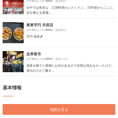
360m
台中車站より約
（徒歩6分）
台中では有名な、江浙料理のレストラン。 72年前からここに
店を構える老舗...
東東芋円 市府店
460m
台中車站より約
（徒歩8分）
芋円 美味💕
忠孝夜市
660m
台中車站より約
（徒歩11分）
道路を隔てた両側にお店があるので全部は見れなかったけど、
地元の人がご飯を...
基本情報
地図を見る