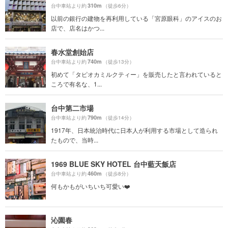
310m
台中車站より約
（徒歩6分）
以前の銀行の建物を再利用している「宮原眼科」のアイスのお
店で、店名はかつ...
春水堂創始店
740m
台中車站より約
（徒歩13分）
初めて「タピオカミルクティー」を販売したと言われていると
ころで有名な、1...
台中第二市場
790m
台中車站より約
（徒歩14分）
1917年、日本統治時代に日本人が利用する市場として造られ
たもので、当時...
1969 BLUE SKY HOTEL 台中藍天飯店
460m
台中車站より約
（徒歩8分）
何もかもがいちいち可愛い❤️
沁園春