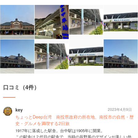
口コミ（4件）
key
2023年4月9日
ちょっとDeep台湾 南投県政府の所在地、南投市の自然・歴
史・グルメを満喫する2日旅
1917年に落成した駅舎。台中駅は1905年に開業。
この駅舎は２代目の駅舎で、当時の辰野風のデザインが美しい外