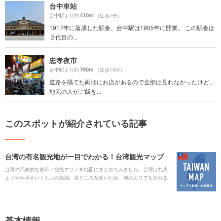
台中車站
410m
台中駅より約
（徒歩7分）
1917年に落成した駅舎。台中駅は1905年に開業。 この駅舎は
２代目の...
忠孝夜市
790m
台中駅より約
（徒歩14分）
道路を隔てた両側にお店があるので全部は見れなかったけど、
地元の人がご飯を...
このスポットが紹介されている記事
台湾の有名観光地が一目でわかる！台湾観光マップ
台湾の代表的な都市／観光エリアを地図にまとめてみました。台湾は九州
よりやや小さいくらいの島国。見どころが多いため、他のエリアを訪れる
場合は余裕のある日程が良さそうです。台湾の観光スポットが一目でわか
る観光マップをご紹介します。
基本情報