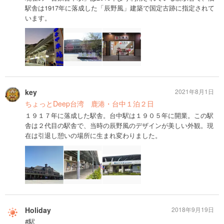
駅舎は1917年に落成した「辰野風」建築で国定古跡に指定されて
います。
key
2021年8月1日
ちょっとDeep台湾 鹿港・台中１泊２日
１９１７年に落成した駅舎。台中駅は１９０５年に開業。この駅
舎は２代目の駅舎で、当時の辰野風のデザインが美しい外観。現
在は引退し憩いの場所に生まれ変わりました。
Holiday
2018年9月19日
#駅