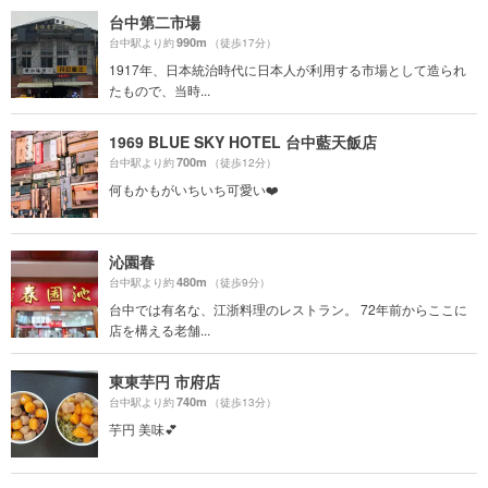
台中第二市場
990m
台中駅より約
（徒歩17分）
1917年、日本統治時代に日本人が利用する市場として造られ
たもので、当時...
1969 BLUE SKY HOTEL 台中藍天飯店
700m
台中駅より約
（徒歩12分）
何もかもがいちいち可愛い❤️
沁園春
480m
台中駅より約
（徒歩9分）
台中では有名な、江浙料理のレストラン。 72年前からここに
店を構える老舗...
東東芋円 市府店
740m
台中駅より約
（徒歩13分）
芋円 美味💕