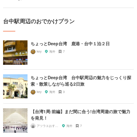
台中駅周辺のおでかけプラン
ちょっとDeep台湾 鹿港・台中１泊２日
key
海外
7
ちょっとDeep台湾 台中駅周辺の魅力をじっくり探
索・散策しながら巡る2日旅
key
海外
3
【台湾1周:前編】まだ間に合う!台湾周遊の旅で魅力
を発見！
アツラエおすすめ旅プラン！
海外
7