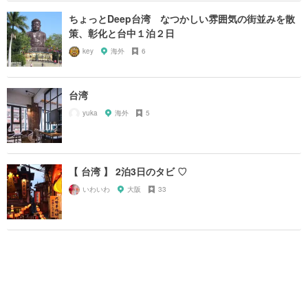
ちょっとDeep台湾 なつかしい雰囲気の街並みを散
策、彰化と台中１泊２日
key
海外
6
台湾
yuka
海外
5
【 台湾 】 2泊3日のタビ ♡
いわいわ
大阪
33