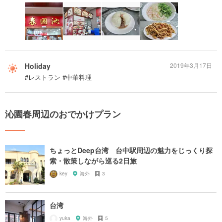
Holiday
2019年3月17日
#レストラン #中華料理
沁園春周辺のおでかけプラン
ちょっとDeep台湾 台中駅周辺の魅力をじっくり探
索・散策しながら巡る2日旅
key
海外
3
台湾
yuka
海外
5