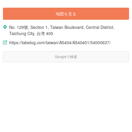
地図を見る
No. 129號, Section 1, Taiwan Boulevard, Central District,
Taichung City, 台湾 400
https://tabelog.com/taiwan/A5404/A540401/54000637/
Googleで検索