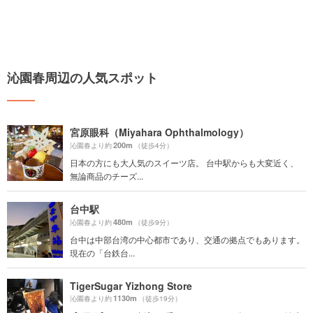
沁園春周辺の人気スポット
宮原眼科（Miyahara Ophthalmology）
200m
沁園春より約
（徒歩4分）
日本の方にも大人気のスイーツ店。 台中駅からも大変近く、
無論商品のチーズ...
台中駅
480m
沁園春より約
（徒歩9分）
台中は中部台湾の中心都市であり、交通の拠点でもあります。
現在の「台鉄台...
TigerSugar Yizhong Store
1130m
沁園春より約
（徒歩19分）