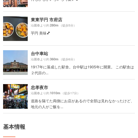
東東芋円 市府店
280m
沁園春より約
（徒歩5分）
芋円 美味💕
台中車站
360m
沁園春より約
（徒歩6分）
1917年に落成した駅舎。台中駅は1905年に開業。 この駅舎は
２代目の...
忠孝夜市
1010m
沁園春より約
（徒歩17分）
道路を隔てた両側にお店があるので全部は見れなかったけど、
地元の人がご飯を...
基本情報