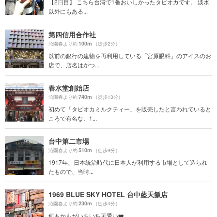
【2日目】 こちら台湾で1番おいしかったタピオカです。 淡水
以外にもある...
第四信用合作社
100m
沁園春より約
（徒歩2分）
以前の銀行の建物を再利用している「宮原眼科」のアイスのお
店で、店名はかつ...
春水堂創始店
740m
沁園春より約
（徒歩13分）
初めて「タピオカミルクティー」を販売したと言われていると
ころで有名な、1...
台中第二市場
510m
沁園春より約
（徒歩9分）
1917年、日本統治時代に日本人が利用する市場として造られ
たもので、当時...
1969 BLUE SKY HOTEL 台中藍天飯店
230m
沁園春より約
（徒歩4分）
何もかもがいちいち可愛い❤️