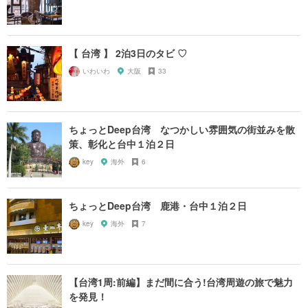
【 台湾 】 2泊3日のタビ ♡
いわいわ
大阪
33
ちょっとDeep台湾 なつかしい雰囲気の街並みを散
策、彰化と台中１泊２日
key
海外
6
ちょっとDeep台湾 鹿港・台中１泊２日
key
海外
7
【台湾1周:前編】まだ間に合う!台湾周遊の旅で魅力
を発見！