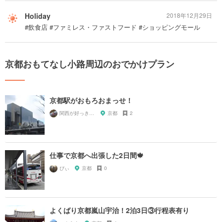
Holiday
2018年12月29日
#飲食店 #ファミレス・ファストフード #ショッピングモール
京都おもてなし小路周辺のおでかけプラン
京都駅がおもろおまっせ！
関西が好っきゃねん
京都
2
仕事で京都へ出張した2日間🍁
ぴぃ
京都
0
よくばり京都嵐山宇治！2泊3日③行程表有り