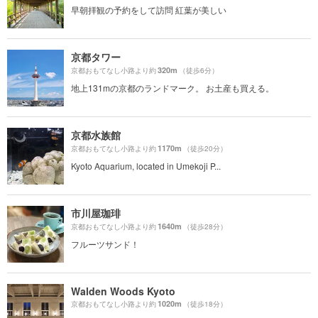
早朝拝観の予約をして訪問 紅葉が美しい
京都タワー
320m
京都おもてなし小路より約
（徒歩6分）
地上131mの京都のランドマーク。 お土産も買える。
京都水族館
1170m
京都おもてなし小路より約
（徒歩20分）
Kyoto Aquarium, located in Umekoji P...
市川屋珈琲
1640m
京都おもてなし小路より約
（徒歩28分）
フルーツサンド！
Walden Woods Kyoto
1020m
京都おもてなし小路より約
（徒歩18分）