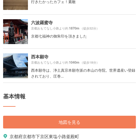
行きたかったカフェ！素敵
六波羅蜜寺
1870m
京都おもてなし小路より約
（徒歩32分）
京都七福神の御朱印を頂きました
西本願寺
1040m
京都おもてなし小路より約
（徒歩18分）
西本願寺は、浄土真宗本願寺派の本山の寺院。世界遺産い登録
されており、圧巻...
基本情報
地図を見る
京都府京都市下京区東塩小路釜殿町