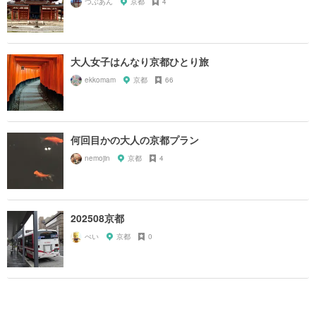
つぶあん
京都
4
大人女子はんなり京都ひとり旅
ekkomam
京都
66
何回目かの大人の京都プラン
nemojin
京都
4
202508京都
ぺい
京都
0