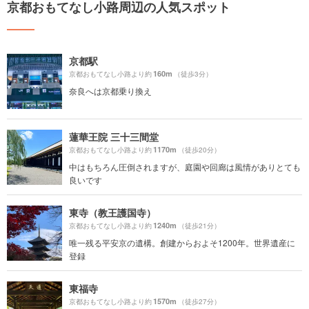
京都おもてなし小路周辺の人気スポット
京都駅
160m
京都おもてなし小路より約
（徒歩3分）
奈良へは京都乗り換え
蓮華王院 三十三間堂
1170m
京都おもてなし小路より約
（徒歩20分）
中はもちろん圧倒されますが、庭園や回廊は風情がありとても
良いです
東寺（教王護国寺）
1240m
京都おもてなし小路より約
（徒歩21分）
唯一残る平安京の遺構。創建からおよそ1200年。世界遺産に
登録
東福寺
1570m
京都おもてなし小路より約
（徒歩27分）