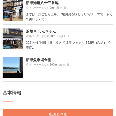
沼津港港八十三番地
0m
沼津バーガーより約
（徒歩1分）
まずは、腹ごしらえを。 “駿河湾を味わう町”がテーマで、安く
て美味しくて...
浜焼き しんちゃん
30m
沼津バーガーより約
（徒歩1分）
2021年4月4日（日）放送 沼津産 メヒカリ 352円（税込） 沼
津産...
沼津魚市場食堂
360m
沼津バーガーより約
（徒歩7分）
基本情報
地図を見る