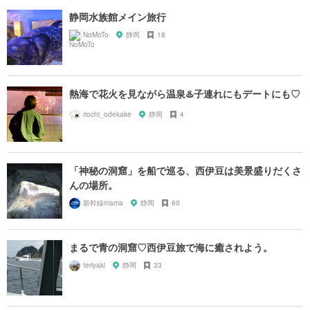
静岡水族館メイン旅行
NoMoTo
静岡
18
熱海で花火を見ながら温泉♨️子連れにもデートにも♡
riochi_odekake
静岡
4
「神秘の洞窟」を船で巡る、西伊豆は美景盛りだくさ
んの場所。
新幹線mama
静岡
60
まるで青の洞窟♡西伊豆旅で海に癒されよう。
teriyaki
静岡
33