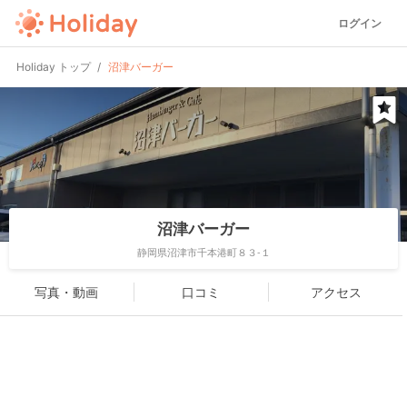
ログイン
Holiday トップ
沼津バーガー
沼津バーガー
静岡県沼津市千本港町８３-１
写真・動画
口コミ
アクセス