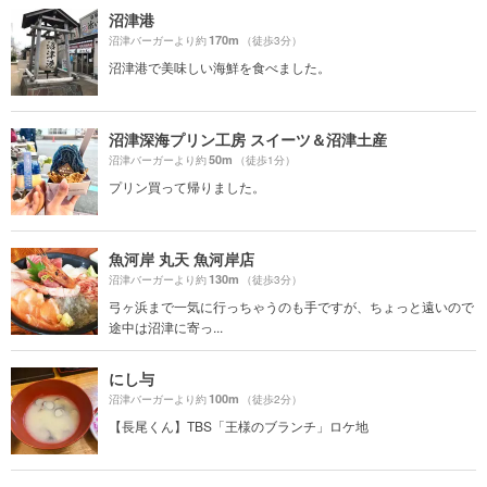
沼津港
170m
沼津バーガーより約
（徒歩3分）
沼津港で美味しい海鮮を食べました。
沼津深海プリン工房 スイーツ＆沼津土産
50m
沼津バーガーより約
（徒歩1分）
プリン買って帰りました。
魚河岸 丸天 魚河岸店
130m
沼津バーガーより約
（徒歩3分）
弓ヶ浜まで一気に行っちゃうのも手ですが、ちょっと遠いので
途中は沼津に寄っ...
にし与
100m
沼津バーガーより約
（徒歩2分）
【長尾くん】TBS「王様のブランチ」ロケ地