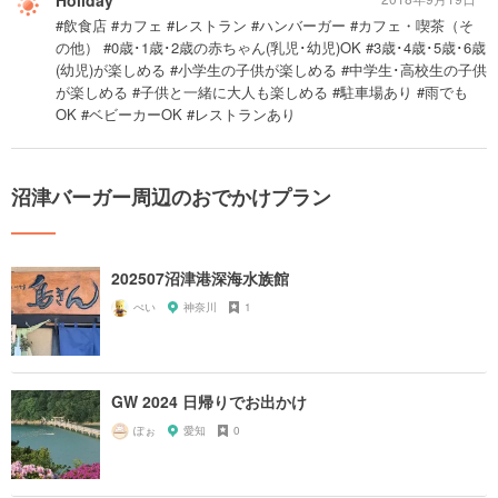
Holiday
#飲食店 #カフェ #レストラン #ハンバーガー #カフェ・喫茶（そ
の他） #0歳･1歳･2歳の赤ちゃん(乳児･幼児)OK #3歳･4歳･5歳･6歳
(幼児)が楽しめる #小学生の子供が楽しめる #中学生･高校生の子供
が楽しめる #子供と一緒に大人も楽しめる #駐車場あり #雨でも
OK #ベビーカーOK #レストランあり
沼津バーガー周辺のおでかけプラン
202507沼津港深海水族館
ぺい
神奈川
1
GW 2024 日帰りでお出かけ
ぽぉ
愛知
0