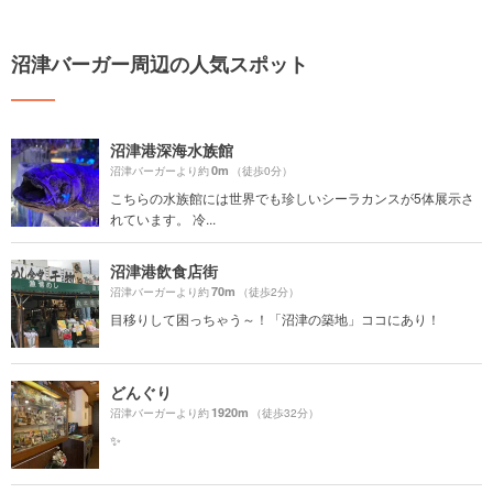
沼津バーガー周辺の人気スポット
沼津港深海水族館
0m
沼津バーガーより約
（徒歩0分）
こちらの水族館には世界でも珍しいシーラカンスが5体展示さ
れています。 冷...
沼津港飲食店街
70m
沼津バーガーより約
（徒歩2分）
目移りして困っちゃう～！「沼津の築地」ココにあり！
どんぐり
1920m
沼津バーガーより約
（徒歩32分）
✨