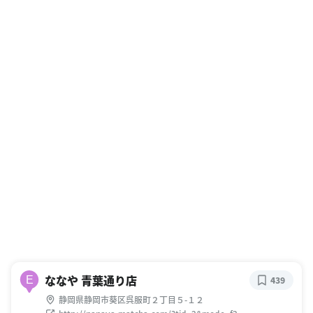
ななや 青葉通り店
E
439
静岡県静岡市葵区呉服町２丁目５-１２