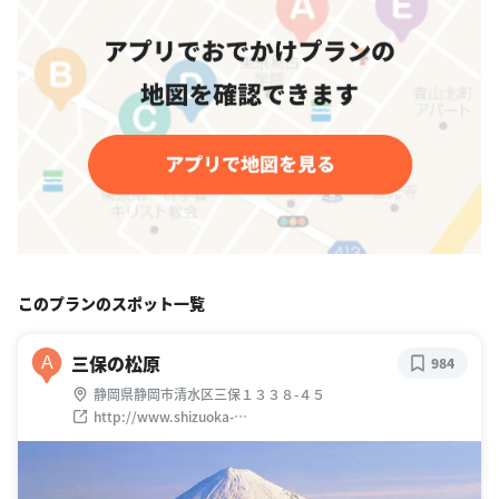
このプランのスポット一覧
三保の松原
A
984
静岡県静岡市清水区三保１３３８-４５
http://www.shizuoka-
citypromotion.jp/mihonomatsubara/