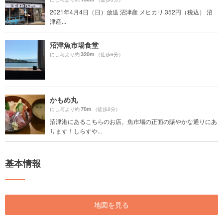
2021年4月4日（日）放送 沼津産 メヒカリ 352円（税込） 沼
津産...
沼津魚市場食堂
320m
にし与より約
（徒歩6分）
かもめ丸
70m
にし与より約
（徒歩2分）
沼津港にあるこちらのお店。魚市場の正面の賑やかな通りにあ
ります！しらすや...
基本情報
地図を見る