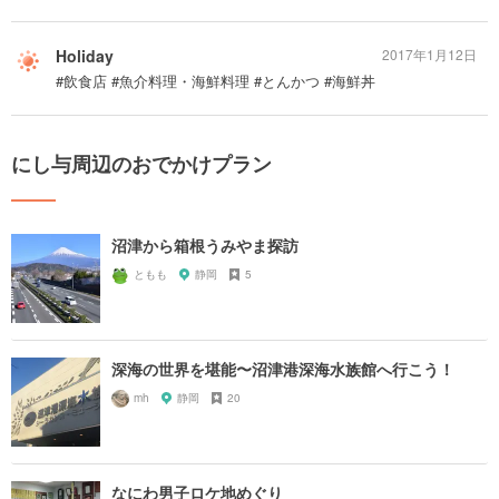
Holiday
2017年1月12日
#飲食店 #魚介料理・海鮮料理 #とんかつ #海鮮丼
にし与周辺のおでかけプラン
沼津から箱根うみやま探訪
ともも
静岡
5
深海の世界を堪能〜沼津港深海水族館へ行こう！
mh
静岡
20
なにわ男子ロケ地めぐり