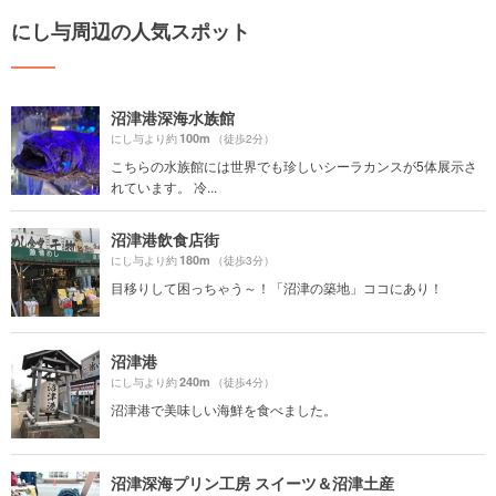
にし与周辺の人気スポット
沼津港深海水族館
100m
にし与より約
（徒歩2分）
こちらの水族館には世界でも珍しいシーラカンスが5体展示さ
れています。 冷...
沼津港飲食店街
180m
にし与より約
（徒歩3分）
目移りして困っちゃう～！「沼津の築地」ココにあり！
沼津港
240m
にし与より約
（徒歩4分）
沼津港で美味しい海鮮を食べました。
沼津深海プリン工房 スイーツ＆沼津土産