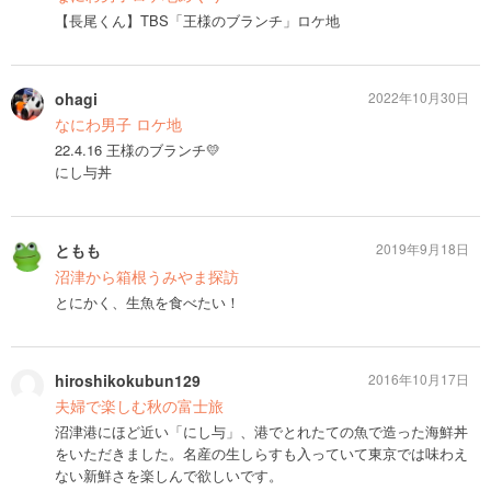
【長尾くん】TBS「王様のブランチ」ロケ地
ohagi
2022年10月30日
なにわ男子 ロケ地
22.4.16 王様のブランチ💛
にし与丼
ともも
2019年9月18日
沼津から箱根うみやま探訪
とにかく、生魚を食べたい！
hiroshikokubun129
2016年10月17日
夫婦で楽しむ秋の富士旅
沼津港にほど近い「にし与」、港でとれたての魚で造った海鮮丼
をいただきました。名産の生しらすも入っていて東京では味わえ
ない新鮮さを楽しんで欲しいです。