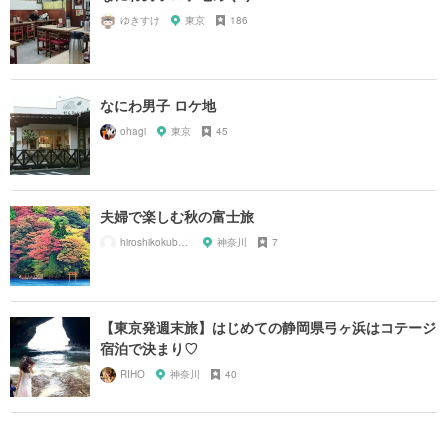
ゆきすけ
東京
186
なにわ男子 ロケ地
ohagi
東京
45
夫婦で楽しむ秋の富士旅
hiroshikokubun129
神奈川
7
【東京発週末旅】はじめての静岡県弓ヶ浜はコテージ
宿泊で決まり♡
RIHO
神奈川
40