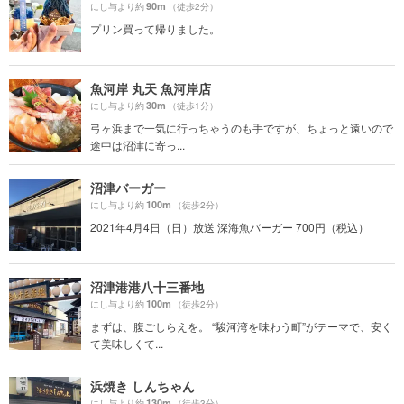
90m
にし与より約
（徒歩2分）
プリン買って帰りました。
魚河岸 丸天 魚河岸店
30m
にし与より約
（徒歩1分）
弓ヶ浜まで一気に行っちゃうのも手ですが、ちょっと遠いので
途中は沼津に寄っ...
沼津バーガー
100m
にし与より約
（徒歩2分）
2021年4月4日（日）放送 深海魚バーガー 700円（税込）
沼津港港八十三番地
100m
にし与より約
（徒歩2分）
まずは、腹ごしらえを。 “駿河湾を味わう町”がテーマで、安く
て美味しくて...
浜焼き しんちゃん
130m
にし与より約
（徒歩3分）