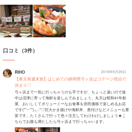
口コミ（3件）
RIHO
2016年6月26日
【東京発週末旅】はじめての静岡県弓ヶ浜はコテージ宿泊で
決まり♡
弓ヶ浜まで一気に行っちゃうのも手ですが、ちょっと遠いので途
中は沼津に寄って海鮮を楽しんでみましょう。丸天は昭和41年創
業、おいしくてボリューミーなお食事を庶民価格で楽しめるお店
です(*˘︶˘*).｡.:*♡巨大かき揚げや海鮮丼、煮付けなどメニューも豊
富です。たくさんで行って色々注文してわけわけしましょう★こ
ちらでお腹も満たしたら弓ヶ浜まで行っちゃいます。