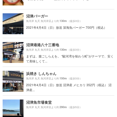
沼津バーガー
130m
魚河岸 丸天 魚河岸店より約
（徒歩3分）
2021年4月4日（日）放送 深海魚バーガー 700円（税込）
沼津港港八十三番地
130m
魚河岸 丸天 魚河岸店より約
（徒歩3分）
まずは、腹ごしらえを。 “駿河湾を味わう町”がテーマで、安く
て美味しくて...
浜焼き しんちゃん
150m
魚河岸 丸天 魚河岸店より約
（徒歩3分）
2021年4月4日（日）放送 沼津産 メヒカリ 352円（税込） 沼
津産...
沼津魚市場食堂
290m
魚河岸 丸天 魚河岸店より約
（徒歩5分）