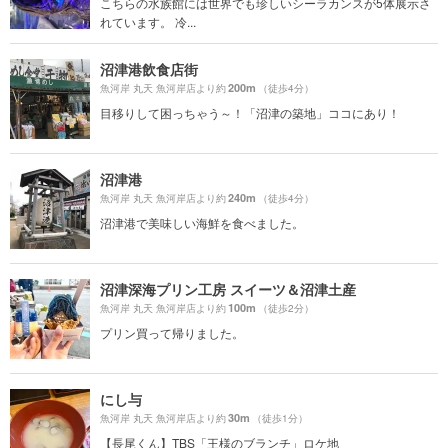
こちらの水族館には世界でも珍しいシーラカンスが5体展示さ
れています。 冷...
沼津港飲食店街
200m
魚河岸 丸天 魚河岸店より約
（徒歩4分）
目移りして困っちゃう～！「沼津の築地」ココにあり！
沼津港
240m
魚河岸 丸天 魚河岸店より約
（徒歩4分）
沼津港で美味しい海鮮を食べました。
沼津深海プリン工房 スイーツ＆沼津土産
100m
魚河岸 丸天 魚河岸店より約
（徒歩2分）
プリン買って帰りました。
にし与
30m
魚河岸 丸天 魚河岸店より約
（徒歩1分）
【長尾くん】TBS「王様のブランチ」ロケ地