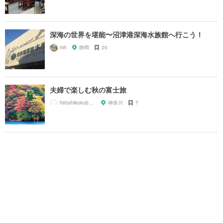
深海の世界を堪能〜沼津港深海水族館へ行こう！
mh
静岡
20
夫婦で楽しむ秋の富士旅
hiroshikokubun129
神奈川
7