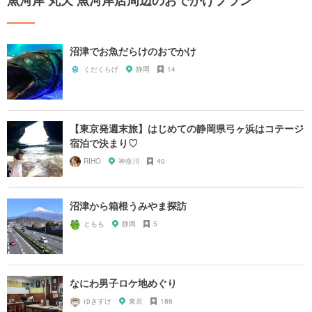
魚河岸 丸天 魚河岸店周辺のおでかけプラン
沼津でお魚だらけのおでかけ
くだくらげ
静岡
14
【東京発週末旅】はじめての静岡県弓ヶ浜はコテージ
宿泊で決まり♡
RIHO
神奈川
40
沼津から箱根うみやま探訪
ともも
静岡
5
なにわ男子ロケ地めぐり
ゆきすけ
東京
186