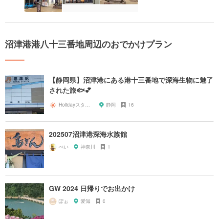
沼津港港八十三番地周辺のおでかけプラン
【静岡県】沼津港にある港十三番地で深海生物に魅了
された旅🐟💕
Holidayスタッフ
静岡
16
202507沼津港深海水族館
ぺい
神奈川
1
GW 2024 日帰りでお出かけ
ぽぉ
愛知
0