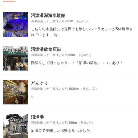
沼津港深海水族館
0m
沼津港港八十三番地より約
（徒歩1分）
こちらの水族館には世界でも珍しいシーラカンスが5体展示さ
れています。 冷...
沼津港飲食店街
80m
沼津港港八十三番地より約
（徒歩2分）
目移りして困っちゃう～！「沼津の築地」ココにあり！
どんぐり
1920m
沼津港港八十三番地より約
（徒歩32分）
✨
沼津港
180m
沼津港港八十三番地より約
（徒歩3分）
沼津港で美味しい海鮮を食べました。