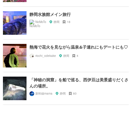
静岡水族館メイン旅行
NoMoTo
静岡
18
熱海で花火を見ながら温泉♨️子連れにもデートにも♡
riochi_odekake
静岡
4
「神秘の洞窟」を船で巡る、西伊豆は美景盛りだくさ
んの場所。
新幹線mama
静岡
60