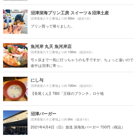
沼津深海プリン工房 スイーツ＆沼津土産
50m
沼津港港八十三番地より約
（徒歩1分）
プリン買って帰りました。
魚河岸 丸天 魚河岸店
130m
沼津港港八十三番地より約
（徒歩3分）
弓ヶ浜まで一気に行っちゃうのも手ですが、ちょっと遠いので
途中は沼津に寄っ...
にし与
100m
沼津港港八十三番地より約
（徒歩2分）
【長尾くん】TBS「王様のブランチ」ロケ地
沼津バーガー
0m
沼津港港八十三番地より約
（徒歩1分）
2021年4月4日（日）放送 深海魚バーガー 700円（税込）