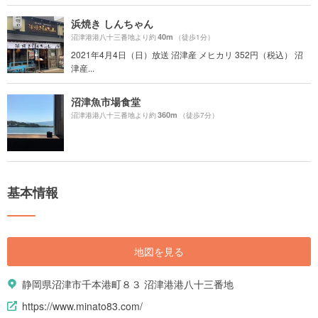
浜焼き しんちゃん
40m
沼津港港八十三番地より約
（徒歩1分）
2021年4月4日（日）放送 沼津産 メヒカリ 352円（税込） 沼
津産...
沼津魚市場食堂
360m
沼津港港八十三番地より約
（徒歩7分）
基本情報
地図を見る
静岡県沼津市千本港町８３ 沼津港港八十三番地
https://www.minato83.com/