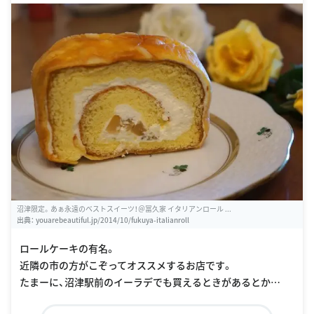
沼津限定。あぁ永遠のベストスイーツ！＠冨久家 イタリアンロール ...
出典：
youarebeautiful.jp/2014/10/fukuya-italianroll
ロールケーキの有名。
近隣の市の方がこぞってオススメするお店です。
たまーに、沼津駅前のイーラデでも買えるときがあるとか…