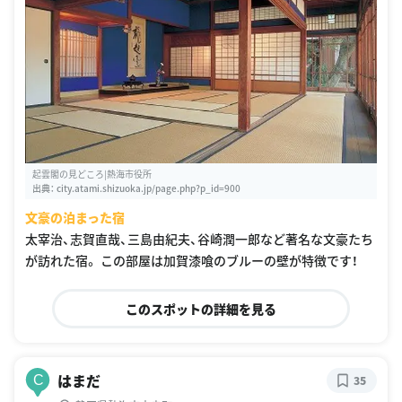
起雲閣の見どころ|熱海市役所
出典：
city.atami.shizuoka.jp/page.php?p_id=900
文豪の泊まった宿
太宰治、志賀直哉、三島由紀夫、谷崎潤一郎など著名な文豪たち
が訪れた宿。 この部屋は加賀漆喰のブルーの壁が特徴です！
このスポットの詳細を見る
はまだ
C
35