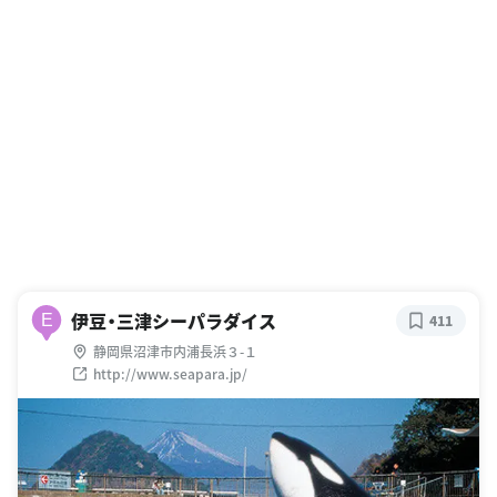
伊豆・三津シーパラダイス
E
411
静岡県沼津市内浦長浜３-１
http://www.seapara.jp/