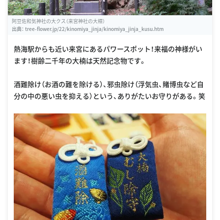
阿豆佐和気神社の大クス（来宮神社の大樟）
出典：
tree-flower.jp/22/kinomiya_jinja/kinomiya_jinja_kusu.htm
熱海駅からも近い来宮にあるパワースポット！来福の神様がい
ます！樹齢二千年の大楠は天然記念物です。
酒難除け（お酒の難を除ける）、邪虫除け（浮気虫、賭博虫など自
分の中の悪い虫を抑える）という、ありがたいお守りがある。笑