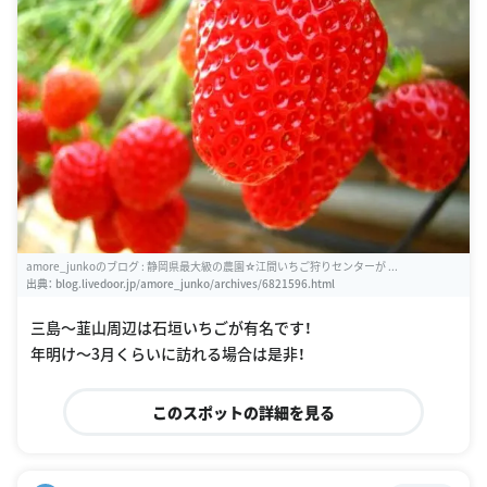
amore_junkoのブログ : 静岡県最大級の農園☆江間いちご狩りセンターが ...
出典：
blog.livedoor.jp/amore_junko/archives/6821596.html
三島〜韮山周辺は石垣いちごが有名です！
年明け〜3月くらいに訪れる場合は是非！
このスポットの詳細を見る