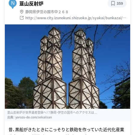
韮山反射炉
N
359
静岡県伊豆の国市中２６８
http://www.city.izunokuni.shizuoka.jp/syakai/bunkazai/h
ansyaro.jsp
韮山反射炉が世界遺産登録へ！？静岡・伊豆の国市へのアクセスは ...
出典：
yorozu-do.com/sekaiisan
昔、黒船がきたときにこっそりと鉄砲を作っていた近代化産業