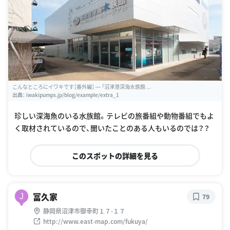
こんなところにイワキです［番外編］ ― 「沼津港深海水族館 ...
出典：
iwakipumps.jp/blog/example/extra_1
珍しい深海魚のいる水族館。テレビの旅番組や動物番組でもよ
く取材されているので、聞いたことのある人もいるのでは？？
このスポットの詳細を見る
冨久家
J
79
静岡県沼津市御幸町１７-１７
http://www.east-map.com/fukuya/