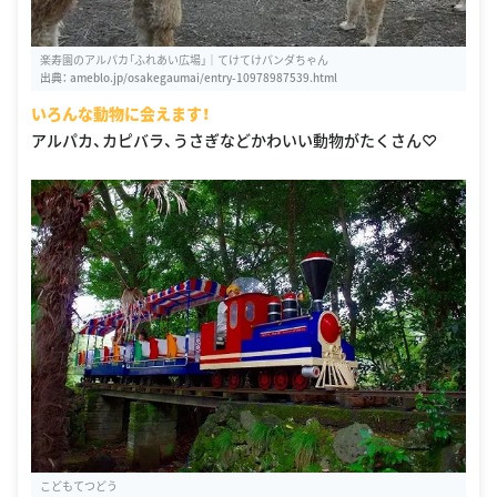
楽寿園のアルパカ「ふれあい広場」｜てけてけパンダちゃん
出典：
ameblo.jp/osakegaumai/entry-10978987539.html
いろんな動物に会えます！
アルパカ、カピバラ、うさぎなどかわいい動物がたくさん♡
こどもてつどう