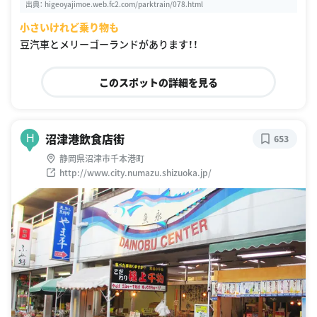
出典：
higeoyajimoe.web.fc2.com/parktrain/078.html
小さいけれど乗り物も
豆汽車とメリーゴーランドがあります！！
このスポットの詳細を見る
沼津港飲食店街
H
653
静岡県沼津市千本港町
http://www.city.numazu.shizuoka.jp/