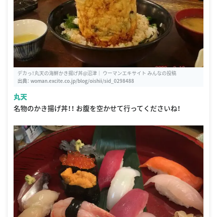
デカっ！丸天の海鮮かき揚げ丼@沼津｜ ウーマンエキサイト みんなの投稿
出典：
woman.excite.co.jp/blog/oishii/sid_0298488
丸天
名物のかき揚げ丼！！ お腹を空かせて行ってくださいね！