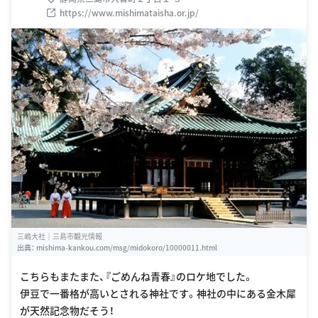
https://www.mishimataisha.or.jp/
三嶋大社｜三島市観光情報
出典：
mishima-kankou.com/msg/midokoro/10000011.html
こちらもまたまた、『ごめんね青春』のロケ地でした。
伊豆で一番格が高いとされる神社です。神社の中にある金木犀
が天然記念物だそう！