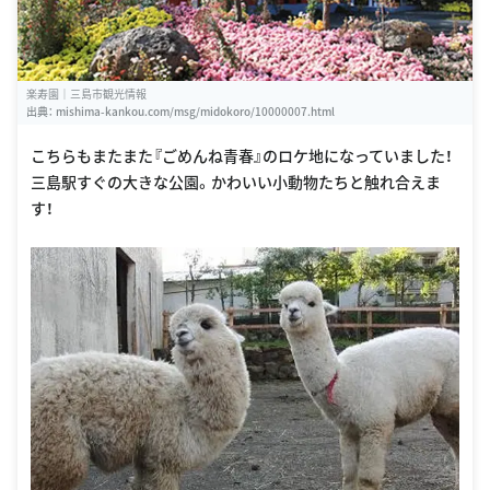
楽寿園｜三島市観光情報
出典：
mishima-kankou.com/msg/midokoro/10000007.html
こちらもまたまた『ごめんね青春』のロケ地になっていました！
三島駅すぐの大きな公園。かわいい小動物たちと触れ合えま
す！