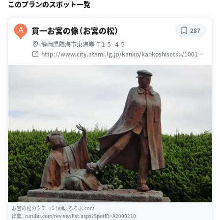
このプランのスポット一覧
貫一お宮の像（お宮の松）
A
287
静岡県熱海市東海岸町１５-４５
http://www.city.atami.lg.jp/kanko/kankoshisetsu/100183
2/1001835.html
お宮の松のクチコミ情報：るるぶ.com
出典：
rurubu.com/review/list.aspx?SpotID=A2000210