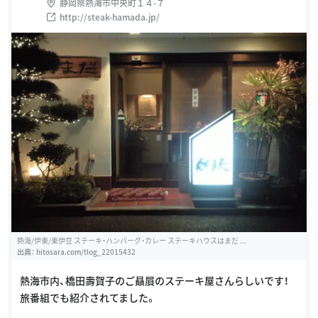
静岡県熱海市中央町１４-７
http://steak-hamada.jp/
熱海/伊東/東伊豆 ステーキ・ハンバーグ・カレー ステーキハウスはまだ ...
出典：
hitosara.com/tlog_22015432
熱海市内、橋田壽賀子のご贔屓のステーキ屋さんらしいです！
旅番組でも紹介されてました。