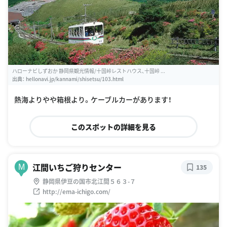
ハローナビしずおか 静岡県観光情報/十国峠レストハウス、十国峠 ...
出典：
hellonavi.jp/kannami/shisetsu/103.html
熱海よりやや箱根より。ケーブルカーがあります！
このスポットの詳細を見る
江間いちご狩りセンター
M
135
静岡県伊豆の国市北江間５６３-７
http://ema-ichigo.com/