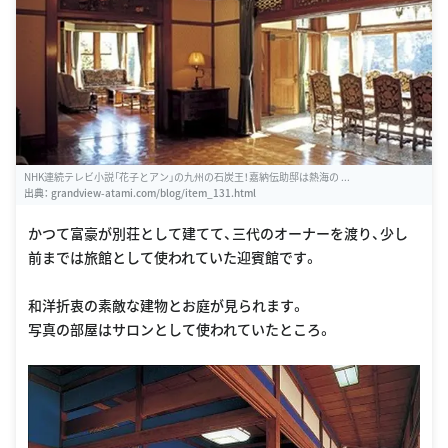
NHK連続テレビ小説「花子とアン」の九州の石炭王！嘉納伝助邸は熱海の ...
出典：
grandview-atami.com/blog/item_131.html
かつて富豪が別荘として建てて、三代のオーナーを渡り、少し
前までは旅館として使われていた迎賓館です。
和洋折衷の素敵な建物とお庭が見られます。
写真の部屋はサロンとして使われていたところ。