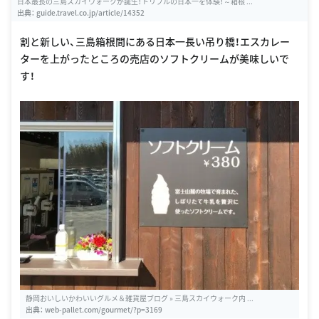
日本最長の三島スカイウォークが誕生！トリプルの日本一を体験！～箱根 ...
出典：
guide.travel.co.jp/article/14352
割と新しい、三島箱根間にある日本一長い吊り橋！エスカレー
ターを上がったところの売店のソフトクリームが美味しいで
す！
静岡おいしいかわいいグルメ＆雑貨屋ブログ » 三島スカイウォーク内 ...
出典：
web-pallet.com/gourmet/?p=3169