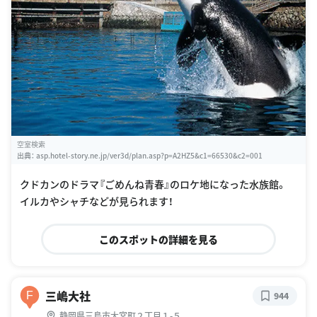
空室検索
出典：
asp.hotel-story.ne.jp/ver3d/plan.asp?p=A2HZ5&c1=66530&c2=001
クドカンのドラマ『ごめんね青春』のロケ地になった水族館。
イルカやシャチなどが見られます！
このスポットの詳細を見る
三嶋大社
F
944
静岡県三島市大宮町２丁目１-５