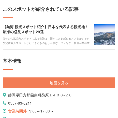
このスポットが紹介されている記事
【熱海 観光スポット紹介】日本を代表する観光地！
熱海の必見スポット29選
往年の人気観光スポットである熱海は、懐かしさを感じるノスタルジック
な定番観光スポットからいまどきのおしゃれなカフェなど、新旧が共存す
る観光地として近年話題になっています。定番である温泉から、海の幸が
満載のグルメに、観光スポットならではの食べ歩きメニューもたくさんあ
ります。 また、一大リゾート地ならではの絶景やイベントなど、熱海旅行
基本情報
に訪れた際はぜひ行ってみたくなる、熱海の魅力がたっぷりつまった厳選
29スポットをご紹介します。
地図を見る
静岡県田方郡函南町桑原１４００-２０
0557-83-6211
営業時間外
9:00～17:00