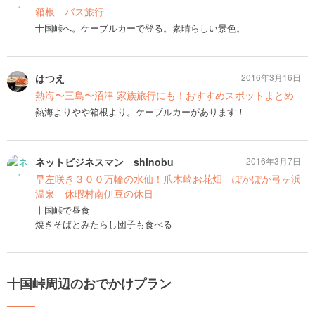
箱根 バス旅行
十国峠へ。ケーブルカーで登る。素晴らしい景色。
はつえ
2016年3月16日
熱海〜三島〜沼津 家族旅行にも！おすすめスポットまとめ
熱海よりやや箱根より。ケーブルカーがあります！
ネットビジネスマン shinobu
2016年3月7日
早左咲き３００万輪の水仙！爪木崎お花畑 ぽかぽか弓ヶ浜
温泉 休暇村南伊豆の休日
十国峠で昼食
焼きそばとみたらし団子も食べる
十国峠周辺のおでかけプラン