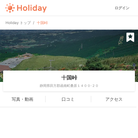
ログイン
Holiday トップ
十国峠
十国峠
静岡県田方郡函南町桑原１４００-２０
写真・動画
口コミ
アクセス