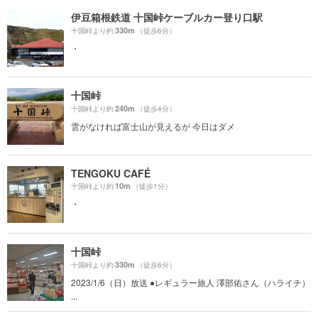
伊豆箱根鉄道 十国峠ケーブルカー登り口駅
330m
十国峠より約
（徒歩6分）
・
十国峠
240m
十国峠より約
（徒歩4分）
雲がなければ富士山が見えるが 今日はダメ
TENGOKU CAFÉ
10m
十国峠より約
（徒歩1分）
・
十国峠
330m
十国峠より約
（徒歩6分）
2023/1/6（日）放送 ●レギュラー旅人 澤部佑さん（ハライチ）
...