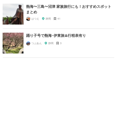
熱海〜三島〜沼津 家族旅行にも！おすすめスポット
まとめ
はつえ
静岡
41
踊り子号で熱海･伊東旅♨️行程表有り
つぶあん
静岡
3