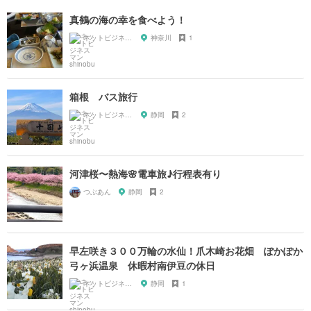
真鶴の海の幸を食べよう！
ネットビジネスマン shinobu
神奈川
1
箱根 バス旅行
ネットビジネスマン shinobu
静岡
2
河津桜〜熱海🌸電車旅♪行程表有り
つぶあん
静岡
2
早左咲き３００万輪の水仙！爪木崎お花畑 ぽかぽか
弓ヶ浜温泉 休暇村南伊豆の休日
ネットビジネスマン shinobu
静岡
1