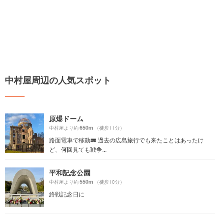
中村屋周辺の人気スポット
原爆ドーム
650m
中村屋より約
（徒歩11分）
路面電車で移動🚃 過去の広島旅行でも来たことはあったけ
ど、何回見ても戦争...
平和記念公園
550m
中村屋より約
（徒歩10分）
終戦記念日に