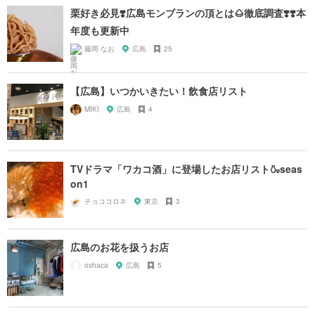
栗好き必見❣️広島モンブランの頂とは🌰徹底調査❣️❣️本
年度も更新中
藤岡 なお
広島
25
【広島】いつかいきたい！飲食店リスト
MIKI
広島
4
TVドラマ「ワカコ酒」に登場したお店リスト🍶seas
on1
チョココロネ
東京
3
広島のお花を扱うお店
oshaca
広島
5