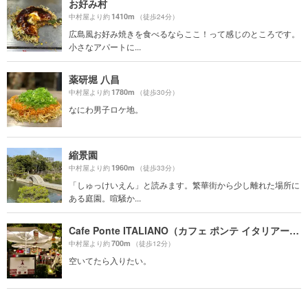
お好み村
1410m
中村屋より約
（徒歩24分）
広島風お好み焼きを食べるならここ！って感じのところです。
小さなアパートに...
薬研堀 八昌
1780m
中村屋より約
（徒歩30分）
なにわ男子ロケ地。
縮景園
1960m
中村屋より約
（徒歩33分）
「しゅっけいえん」と読みます。繁華街から少し離れた場所に
ある庭園。喧騒か...
Cafe Ponte ITALIANO（カフェ ポンテ イタリアーノ）
700m
中村屋より約
（徒歩12分）
空いてたら入りたい。