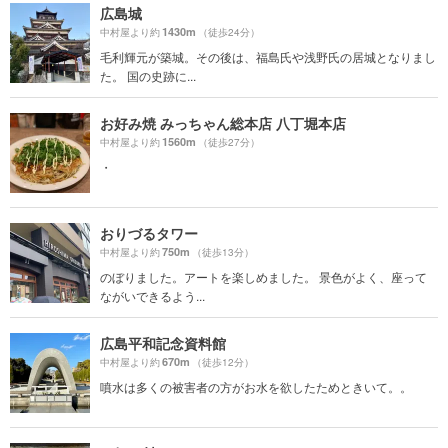
広島城
1430m
中村屋より約
（徒歩24分）
毛利輝元が築城。その後は、福島氏や浅野氏の居城となりまし
た。 国の史跡に...
お好み焼 みっちゃん総本店 八丁堀本店
1560m
中村屋より約
（徒歩27分）
・
おりづるタワー
750m
中村屋より約
（徒歩13分）
のぼりました。アートを楽しめました。 景色がよく、座って
ながいできるよう...
広島平和記念資料館
670m
中村屋より約
（徒歩12分）
噴水は多くの被害者の方がお水を欲したためときいて。。