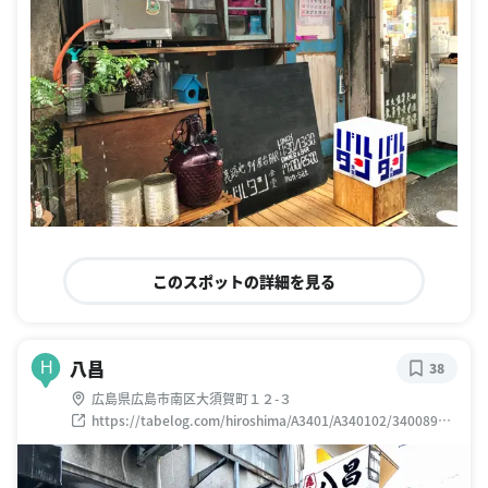
このスポットの詳細を見る
八昌
H
38
広島県広島市南区大須賀町１２-３
https://tabelog.com/hiroshima/A3401/A340102/34008914
/