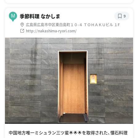
季節料理 なかしま
M
9
広島県広島市中区東白島町１０-４ ＴＯＨＡＫＵビル １F
http://nakashima-ryori.com/
中国地方唯一ミシュラン三ツ星🌟🌟🌟を取得された、懐石料理