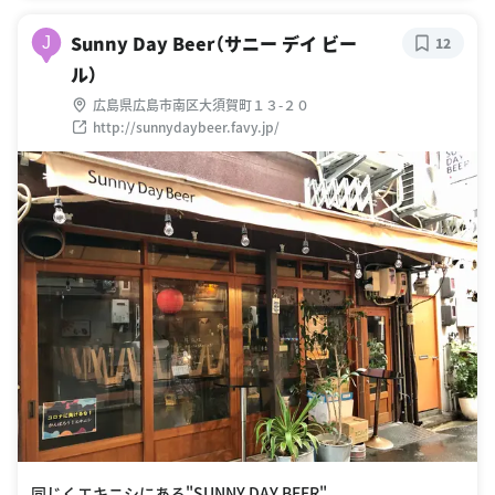
Sunny Day Beer（サニー デイ ビー
J
12
ル）
広島県広島市南区大須賀町１３-２０
http://sunnydaybeer.favy.jp/
同じくエキニシにある"SUNNY DAY BEER"