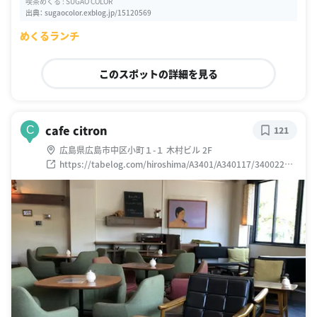
喫茶めくる : SUGAO COLOR
出典：
sugaocolor.exblog.jp/15120569
めくるランチ
このスポットの詳細を見る
cafe citron
C
121
広島県広島市中区小町１-１ 木村ビル 2F
https://tabelog.com/hiroshima/A3401/A340117/34002278
/