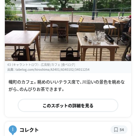
43 （キャラントトロワ） - 広島駅/カフェ [食べログ]
出典：
tabelog.com/hiroshima/A3401/A340102/34011254
幟町のカフェ。眺めのいいテラス席で、川沿いの景色を眺めな
がら、のんびりお茶できます。
このスポットの詳細を見る
コレクト
I
54