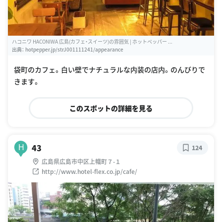
ハコニワ HACONIWA 広島(カフェ・スイーツ)の雰囲気 | ホットペッパー ...
出典：
hotpepper.jp/strJ001111241/appearance
袋町のカフェ。白い壁でナチュラルな内装の店内。のんびりで
きます。
このスポットの詳細を見る
43
H
124
広島県広島市中区上幟町７-１
http://www.hotel-flex.co.jp/cafe/