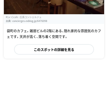
R［a：r］cafe : 広島コンシェルジュ
出典：
concierges.exblog.jp/6476098
袋町のカフェ。雑居ビルの2階にある、隠れ家的な雰囲気のカフ
ェです。天井が高く、落ち着く空間です。
このスポットの詳細を見る