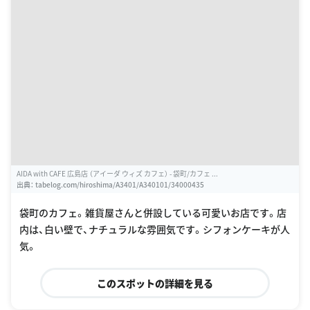
AIDA with CAFE 広島店 （アイーダ ウィズ カフェ） - 袋町/カフェ ...
出典：
tabelog.com/hiroshima/A3401/A340101/34000435
袋町のカフェ。雑貨屋さんと併設している可愛いお店です。店
内は、白い壁で、ナチュラルな雰囲気です。シフォンケーキが人
気。
このスポットの詳細を見る