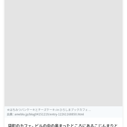
☆はちみつパンケーキとチーズケーキ♪in ひろしまブックカフェ ...
出典：
ameblo.jp/blog04151219/entry-12261168850.html
袋町のカフェ。ビルの中の奥まったところにあるこじんまりと