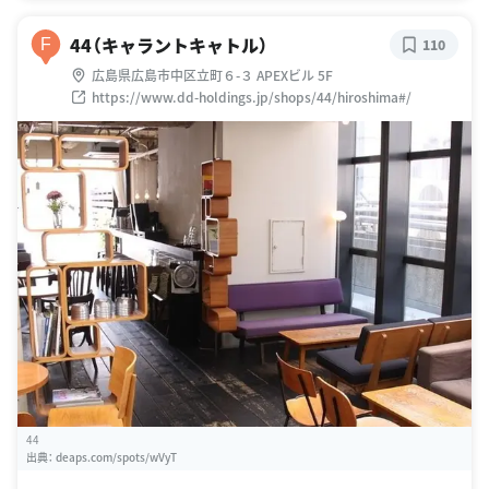
44（キャラントキャトル）
F
110
広島県広島市中区立町６-３ APEXビル 5F
https://www.dd-holdings.jp/shops/44/hiroshima#/
44
出典：
deaps.com/spots/wVyT