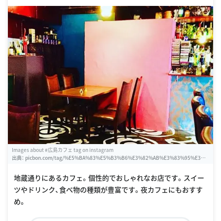
Images about #広島カフェ tag on instagram
出典：
picbon.com/tag/%E5%BA%83%E5%B3%B6%E3%82%AB%E3%83%95%E3%8
2%A7
地蔵通りにあるカフェ。個性的でおしゃれなお店です。スイー
ツやドリンク、食べ物の種類が豊富です。夜カフェにもおすす
め。