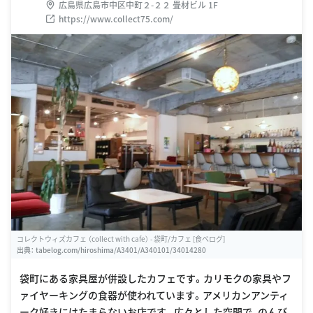
広島県広島市中区中町２-２２ 畳材ビル 1F
https://www.collect75.com/
コレクトウィズカフェ （collect with cafe） - 袋町/カフェ [食べログ]
出典：
tabelog.com/hiroshima/A3401/A340101/34014280
袋町にある家具屋が併設したカフェです。カリモクの家具やフ
ァイヤーキングの食器が使われています。アメリカンアンティ
ーク好きにはたまらないお店です。広々とした空間で、のんび