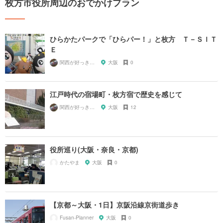
枚方市役所周辺のおでかけプラン
ひらかたパークで「ひらパー！」と枚方 Ｔ－ＳＩＴ
Ｅ
関西が好っきゃねん
大阪
0
江戸時代の宿場町・枚方宿で歴史を感じて
関西が好っきゃねん
大阪
12
役所巡り(大阪・奈良・京都)
かたやま
大阪
0
【京都～大阪・1日】京阪沿線京街道歩き
Fusan-Planner
大阪
0