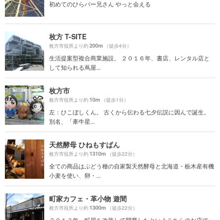
初めてのひらパー兄さん やっと会える
枚方 T-SITE
200m
枚方市役所より約
（徒歩4分）
生活提案型複合商業施設。 ２０１６年、書店、レンタル店と
して知られる蔦屋...
枚方市
10m
枚方市役所より約
（徒歩1分）
左：ひこぼしくん。 古くから伝わる七夕伝説に因んで誕生。
別名、「牽牛星...
天然酵母 ひねもすぱん
1310m
枚方市役所より約
（徒歩22分）
全ての商品はぶどう種の自家製天然酵母と北海道・栃木産有機
小麦を使い、卵・...
町家カフェ・革小物 遊間
1300m
枚方市役所より約
（徒歩22分）
２０１３年、町屋を改装して開業したというこちらのお店で