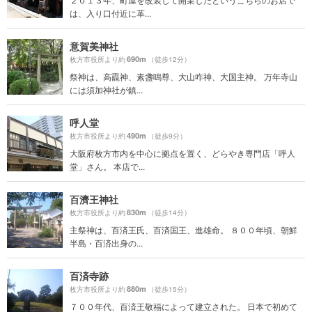
は、入り口付近に革...
意賀美神社
690m
枚方市役所より約
（徒歩12分）
祭神は、高龗神、素盞嗚尊、大山咋神、大国主神。 万年寺山
には須加神社が鎮...
呼人堂
490m
枚方市役所より約
（徒歩9分）
大阪府枚方市内を中心に拠点を置く、どらやき専門店「呼人
堂」さん。 本店で...
百濟王神社
830m
枚方市役所より約
（徒歩14分）
主祭神は、百済王氏、百済国王、進雄命。 ８００年頃、朝鮮
半島・百済出身の...
百済寺跡
880m
枚方市役所より約
（徒歩15分）
７００年代、百済王敬福によって建立された。 日本で初めて