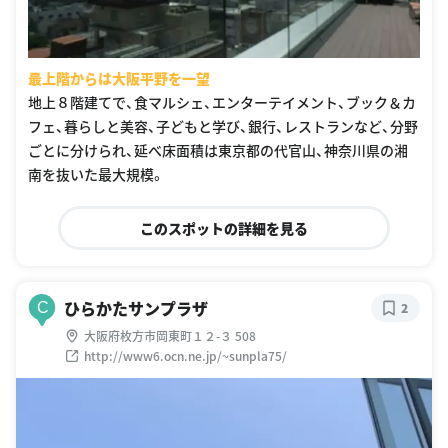
最上階からは大阪平野を一望
地上８階建てで、食マルシェ、エンターテイメント、ブック＆カ
フェ、暮らしと美容、子どもと学び、銀行、レストランなど、分野
ごとに分けられ、延べ床面積は東京都の代官山、神奈川県の湘
南を抜いた最大規模。
このスポットの詳細を見る
ひらかたサンプラザ
C
2
大阪府枚方市岡東町１２-３ 508
http://www6.ocn.ne.jp/~sunpla75/