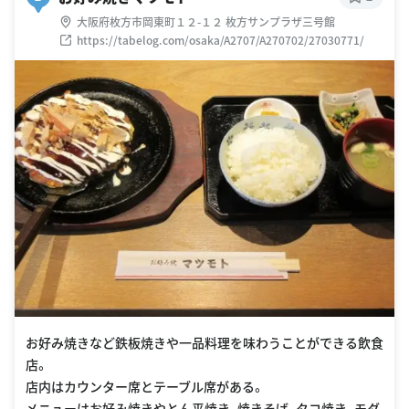
大阪府枚方市岡東町１２-１２ 枚方サンプラザ三号館
https://tabelog.com/osaka/A2707/A270702/27030771/
お好み焼きなど鉄板焼きや一品料理を味わうことができる飲食
店。
店内はカウンター席とテーブル席がある。
メニューはお好み焼きやとん平焼き、焼きそば、タコ焼き、モダ