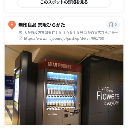
このスポットの詳細を見る
無印良品 京阪ひらかた
F
0
大阪府枚方市岡東町１９ １９番１９号 京阪百貨店ひらかた店
２階
https://www.muji.com/jp/ja/shop/detail/061758