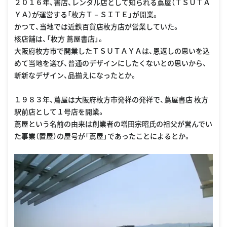
２０１６年、書店、レンタル店として知られる蔦屋（ＴＳＵＴＡ
ＹＡ）が運営する「枚方Ｔ－ＳＩＴＥ」が開業。
かつて、当地では近鉄百貨店枚方店が営業していた。
核店舗は、「枚方 蔦屋書店」。
大阪府枚方市で開業したＴＳＵＴＡＹＡは、恩返しの思いを込
めて当地を選び、普通のデザインにしたくないとの思いから、
斬新なデザイン、品揃えになったとか。
１９８３年、蔦屋は大阪府枚方市発祥の発祥で、蔦屋書店 枚方
駅前店として１号店を開業。
蔦屋という名前の由来は創業者の増田宗昭氏の祖父が営んでい
た事業（置屋）の屋号が「蔦屋」であったことによるとか。