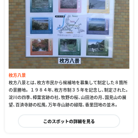
枚方八景
枚方八景とは、枚方市民から候補地を募集して制定した８箇所
の景勝地。 １９８４年、枚方市制３５年を記念し、制定された。
淀川の四季、樟葉宮跡の社、牧野の桜、山田池の月、国見山の展
望、百済寺跡の松風、万年寺山跡の緑陰、香里団地の並木。
このスポットの詳細を見る