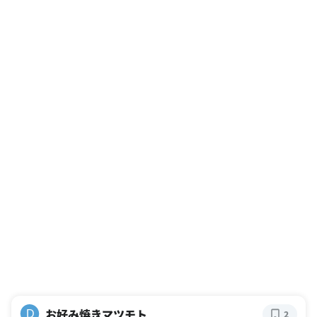
お好み焼きマツモト
D
2