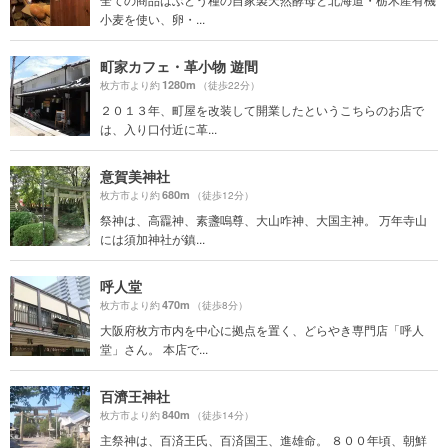
小麦を使い、卵・...
町家カフェ・革小物 遊間
1280m
枚方市より約
（徒歩22分）
２０１３年、町屋を改装して開業したというこちらのお店で
は、入り口付近に革...
意賀美神社
680m
枚方市より約
（徒歩12分）
祭神は、高龗神、素盞嗚尊、大山咋神、大国主神。 万年寺山
には須加神社が鎮...
呼人堂
470m
枚方市より約
（徒歩8分）
大阪府枚方市内を中心に拠点を置く、どらやき専門店「呼人
堂」さん。 本店で...
百濟王神社
840m
枚方市より約
（徒歩14分）
主祭神は、百済王氏、百済国王、進雄命。 ８００年頃、朝鮮