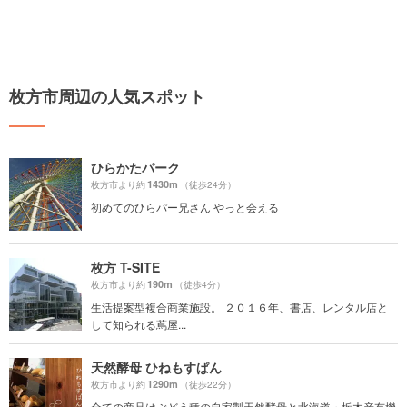
枚方市周辺の人気スポット
ひらかたパーク
1430m
枚方市より約
（徒歩24分）
初めてのひらパー兄さん やっと会える
枚方 T-SITE
190m
枚方市より約
（徒歩4分）
生活提案型複合商業施設。 ２０１６年、書店、レンタル店と
して知られる蔦屋...
天然酵母 ひねもすぱん
1290m
枚方市より約
（徒歩22分）
全ての商品はぶどう種の自家製天然酵母と北海道・栃木産有機