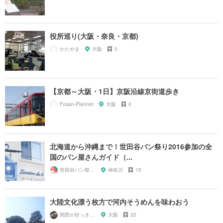
役所巡り(大阪・奈良・京都)
かたやま
大阪
0
【京都～大阪・1日】京阪沿線京街道歩き
Fusan-Planner
大阪
0
北海道から沖縄まで！世田谷パン祭り2016参加の全
国のパン屋さんガイド（...
世田谷パン祭り実行委員会
神奈川
15
大陸文化漂う枚方で河内そうめんを味わおう
関西が好っきゃねん
大阪
22