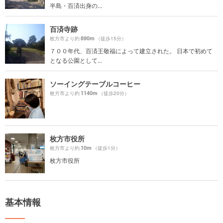
半島・百済出身の...
百済寺跡
890m
枚方市より約
（徒歩15分）
７００年代、百済王敬福によって建立された。 日本で初めて
となる公園として...
ソーイングテーブルコーヒー
1140m
枚方市より約
（徒歩20分）
枚方市役所
10m
枚方市より約
（徒歩1分）
枚方市役所
基本情報