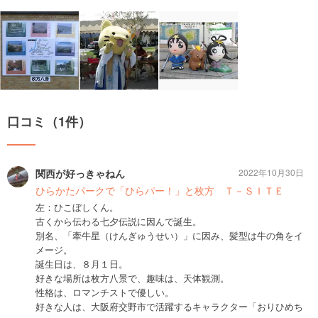
口コミ（1件）
関西が好っきゃねん
2022年10月30日
ひらかたパークで「ひらパー！」と枚方 Ｔ－ＳＩＴＥ
左：ひこぼしくん。
古くから伝わる七夕伝説に因んで誕生。
別名、「牽牛星（けんぎゅうせい）」に因み、髪型は牛の角をイ
メージ。
誕生日は、８月１日。
好きな場所は枚方八景で、趣味は、天体観測。
性格は、ロマンチストで優しい。
好きな人は、大阪府交野市で活躍するキャラクター「おりひめち