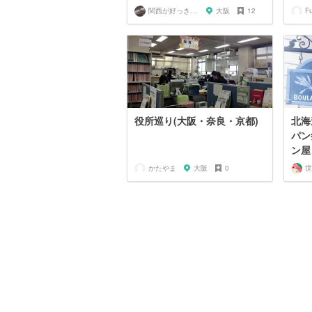
関西が好っきゃねん
大阪
12
F
役所巡り(大阪・奈良・京都)
北海
パン
ン屋
かたやま
大阪
0