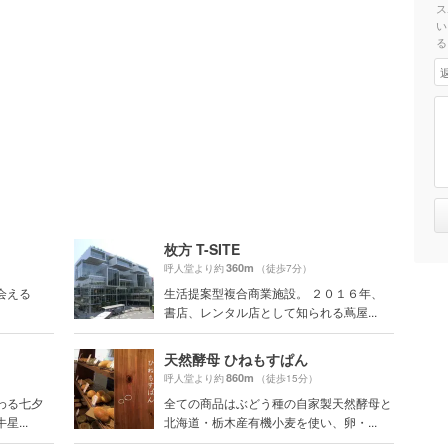
ス
い
る
枚方 T-SITE
360m
呼人堂より約
（徒歩7分）
会える
生活提案型複合商業施設。 ２０１６年、
書店、レンタル店として知られる蔦屋...
天然酵母 ひねもすぱん
860m
呼人堂より約
（徒歩15分）
わる七夕
全ての商品はぶどう種の自家製天然酵母と
...
北海道・栃木産有機小麦を使い、卵・...