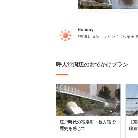
Holiday
#飲食店 #ショッピング #和菓子 
呼人堂周辺のおでかけプラン
江戸時代の宿場町・枚方宿で
【京
歴史を感じて
線京