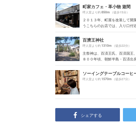
町家カフェ・革小物 遊間
850m
呼人堂より約
（徒歩15分）
２０１３年、町屋を改装して開
うこちらのお店では、入り口付近に
百濟王神社
1310m
呼人堂より約
（徒歩22分）
主祭神は、百済王氏、百済国王
８００年頃、朝鮮半島・百済出身の
ソーイングテーブルコーヒ
1570m
呼人堂より約
（徒歩27分）
シェアする