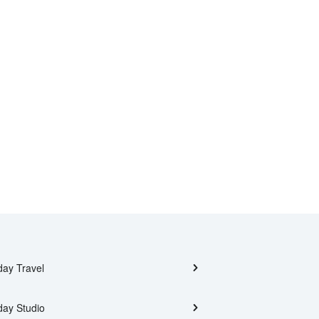
day Travel
day Studio