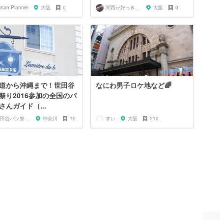
usan-Planner
大阪
0
関西が好っきゃねん
大阪
0
道から沖縄まで！世田谷
なにわ男子ロケ地など🌈
祭り2016参加の全国のパ
さんガイド（...
世田谷パン祭り実行委員会
神奈川
15
すい
大阪
210