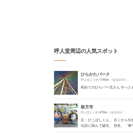
呼人堂周辺の人気スポット
ひらかたパーク
1140m
呼人堂より約
（徒歩20分）
初めてのひらパー兄さん やっと
枚方市
470m
呼人堂より約
（徒歩8分）
左：ひこぼしくん。 古くから伝
伝説に因んで誕生。 別名、「牽牛星