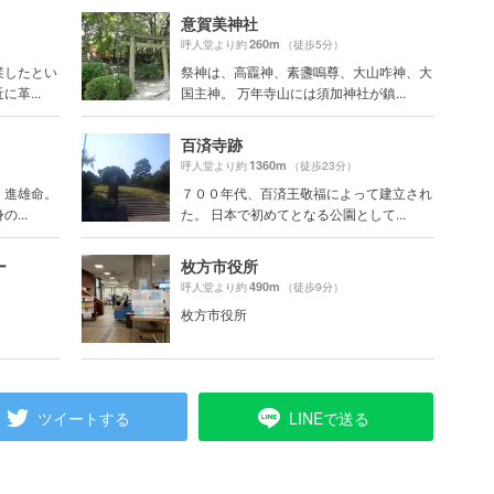
意賀美神社
260m
呼人堂より約
（徒歩5分）
業したとい
祭神は、高龗神、素盞嗚尊、大山咋神、大
革...
国主神。 万年寺山には須加神社が鎮...
百済寺跡
1360m
呼人堂より約
（徒歩23分）
、進雄命。
７００年代、百済王敬福によって建立され
...
た。 日本で初めてとなる公園として...
ー
枚方市役所
490m
呼人堂より約
（徒歩9分）
枚方市役所
ツイートする
LINEで送る