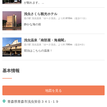
が観れます。 ...
浅虫さくら観光ホテル
610m
道の駅 浅虫温泉「ゆ〜さ浅虫」より約
（徒歩11分）
静かな海の前
浅虫温泉「南部屋・海扇閣」
190m
道の駅 浅虫温泉「ゆ〜さ浅虫」より約
（徒歩4分）
宿泊はこちらの温泉！
基本情報
地図を見る
青森県青森市浅虫蛍谷３４１-１９