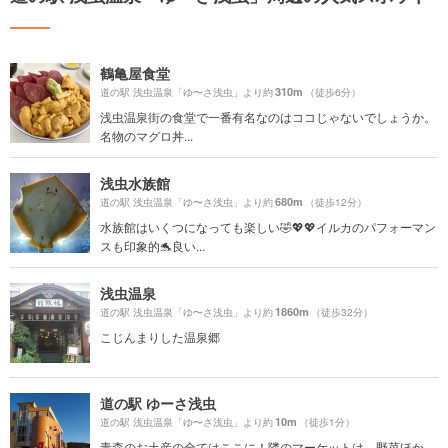
鶴亀屋食堂
310m
道の駅 浅虫温泉「ゆ〜さ浅虫」より約
（徒歩6分）
浅虫温泉街の食堂で一番有名なのはココじゃないでしょうか。
名物のマグロ丼...
浅虫水族館
680m
道の駅 浅虫温泉「ゆ〜さ浅虫」より約
（徒歩12分）
水族館はいくつになっても楽しい🤣💖💖イルカのパフォーマン
スも印象的🐬良い...
浅虫温泉
1860m
道の駅 浅虫温泉「ゆ〜さ浅虫」より約
（徒歩32分）
こじんまりした温泉郷
道の駅 ゆーさ浅虫
10m
道の駅 浅虫温泉「ゆ〜さ浅虫」より約
（徒歩1分）
青森のお土産の全てはここに！隣のマーケットは、野菜ほか、