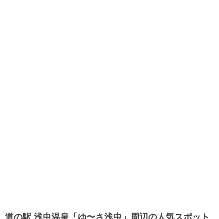
道の駅 浅虫温泉「ゆ〜さ浅虫」周辺の人気スポット