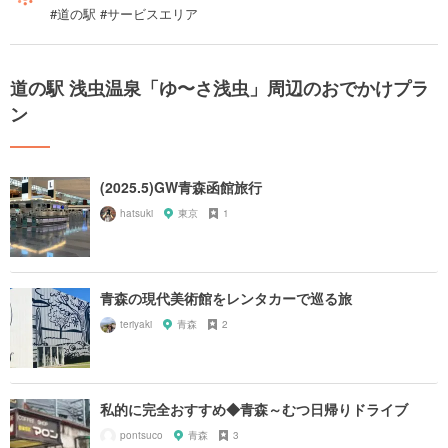
#道の駅 #サービスエリア
道の駅 浅虫温泉「ゆ〜さ浅虫」周辺のおでかけプラ
ン
(2025.5)GW青森函館旅行
hatsuki
東京
1
青森の現代美術館をレンタカーで巡る旅
teriyaki
青森
2
私的に完全おすすめ◆青森～むつ日帰りドライブ
pontsuco
青森
3