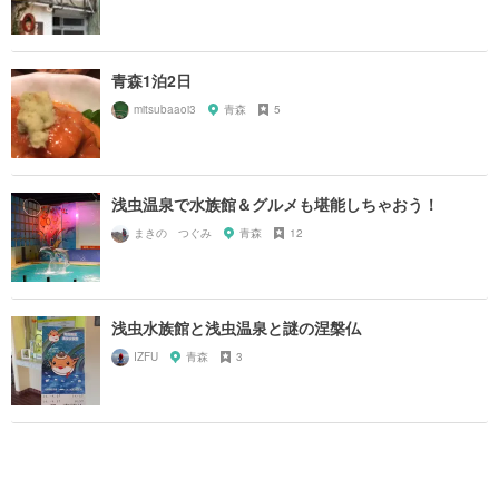
青森1泊2日
mitsubaaoi3
青森
5
浅虫温泉で水族館＆グルメも堪能しちゃおう！
まきの つぐみ
青森
12
浅虫水族館と浅虫温泉と謎の涅槃仏
IZFU
青森
3