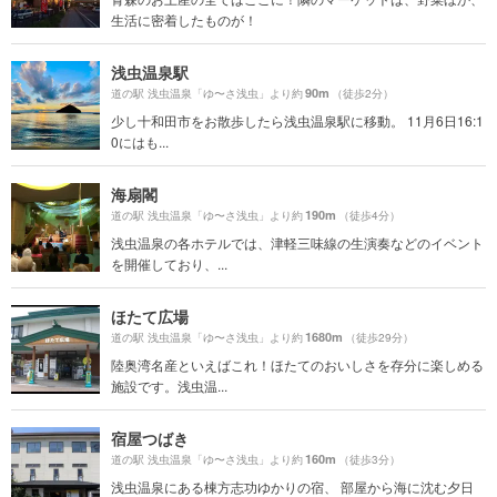
生活に密着したものが！
浅虫温泉駅
90m
道の駅 浅虫温泉「ゆ〜さ浅虫」より約
（徒歩2分）
少し十和田市をお散歩したら浅虫温泉駅に移動。 11月6日16:1
0にはも...
海扇閣
190m
道の駅 浅虫温泉「ゆ〜さ浅虫」より約
（徒歩4分）
浅虫温泉の各ホテルでは、津軽三味線の生演奏などのイベント
を開催しており、...
ほたて広場
1680m
道の駅 浅虫温泉「ゆ〜さ浅虫」より約
（徒歩29分）
陸奥湾名産といえばこれ！ほたてのおいしさを存分に楽しめる
施設です。浅虫温...
宿屋つばき
160m
道の駅 浅虫温泉「ゆ〜さ浅虫」より約
（徒歩3分）
浅虫温泉にある棟方志功ゆかりの宿、 部屋から海に沈む夕日