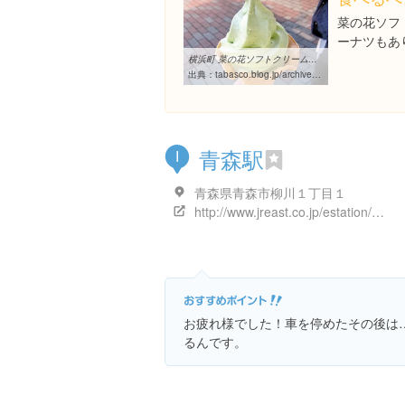
菜の花ソフ
ーナツもあ
横浜町 菜の花ソフトクリーム、菜の花ドーナッツ 道の駅よこはま ...
出典：
tabasco.blog.jp/archives/1003408650.html
青森駅
I
青森県青森市柳川１丁目１
http://www.jreast.co.jp/estation/station/info.aspx?StationCd=25
お疲れ様でした！車を停めたその後は
るんです。