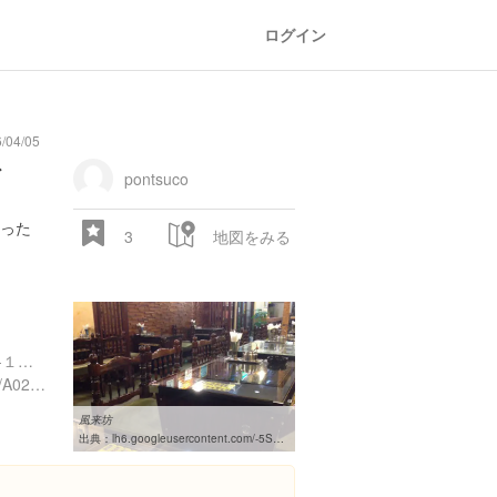
ログイン
/04/05
ブ
pontsuco
った
3
地図をみる
青森県青森市新町１丁目９-１９ Y’sビル
https://tabelog.com/aomori/A0201/A020101/2002441/
風来坊
出典：
lh6.googleusercontent.com/-5SA9xfhJqvg/Vla242xvkbI/AAAAAAABHZA/gd0K1DLjP9o/w460-h310-k