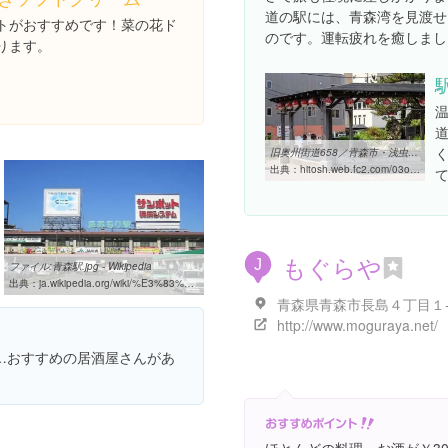
道の駅には、青森湾を見渡せ
トがおすすめです！菜の花ド
のです。運転疲れを癒しまし
ります。
旧奥州街道658／青森市・浅虫温泉2／街道写真紀行／Hitosh
出典：
hitosh.web.fc2.com/03osyudo2/21osyudo39/658asamusionsen.html
もぐらや
J
ファイル:青森駅.jpg - Wikipedia
出典：
ja.wikipedia.org/wiki/%E3%83%95%E3%82%A1%E3%82%A4%E3%83%AB:%E9%9D%92%E6%A3%AE%E9%A7%85.jpg
青森県青森市長島４丁目１
http://www.moguraya.net/
…おすすめの居酒屋さんがあ