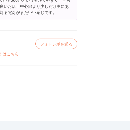
0か￥500かという分かりやすく、さら
良いお店！中心部より少しだけ奥にあ
灯る電灯がまたいい感じです。
フォトレポを送る
くはこちら