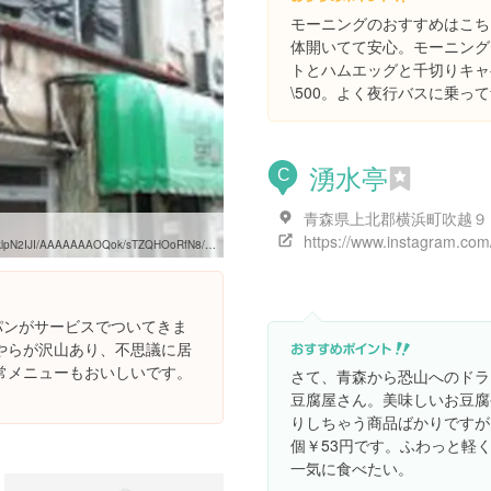
モーニングのおすすめはこち
体開いてて安心。モーニング
トとハムエッグと千切りキャ
\500。よく夜行バスに乗
湧水亭
C
青森県上北郡横浜町吹越９
AAAAAOQok/sTZQHOoRfN8/w460-h310-s0/photo.jpg
にパンがサービスでついてきま
やらが沢山あり、不思議に居
常メニューもおいしいです。
さて、青森から恐山へのドラ
豆腐屋さん。美味しいお豆腐
りしちゃう商品ばかりですが
個￥53円です。ふわっと軽
一気に食べたい。