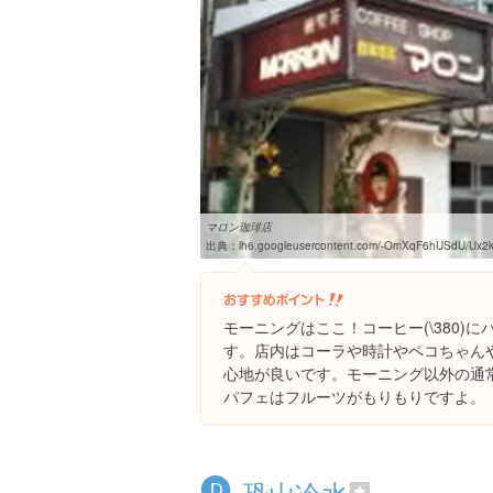
マロン珈琲店
出典：
lh6.googleusercontent.com/-OmXqF6hUSdU/Ux2klpN2IJI/AA
モーニングはここ！コーヒー(\380)
す。店内はコーラや時計やペコちゃん
心地が良いです。モーニング以外の通
パフェはフルーツがもりもりですよ。
恐山冷水
D