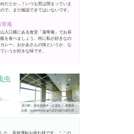
だめだとか…！いつも窓は閉まっていま
すので、まだ確認できてはいないです。
蓮華庵
入山入口横にある食堂「蓮華庵」でお昼
ご飯を食べましょう。特に私が好きなの
はカレー。おかあさんの味というか、な
んていうか好きな味です。
浅虫
青森県青森市浅虫蛍谷３４１-１９
道の駅」浅虫温泉ゆ～さ浅虫 ｜ 青森旅ノート
出典：
aomorinote.jp/%E3%80%8C%E9%81%93%E3%81%AE%E9%A7%85%E3%80%8D%E6%B5%85%E8%99%AB%E6%B8%A9%E6%B3%89%E3%82%86%E3%80%9C%E3%81%95%E6%B5%85%E8%99%AB
した。長旅運転お疲れ様です。ここの