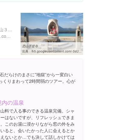
青森県むつ市田名部宇曽利山３-２
http://www.shimokita-kanko.com/?p=408
恐山菩提寺
出典：
lh5.googleusercontent.com/-3sUXBbaX4ms/Ug9bAaecrlI/AAAAAAAAX3U/CmqkemTM3nI/w460-h310-s0/IMG_20130812_060527809.jpg
石だらけのまさに”地獄”から一変白い
ゆっくりまわって2時間弱のツアー。心が
境内の温泉
入山料で入る事のできる温泉完備。シャ
ワーはないですが、リフレッシュできま
す。このお湯に浸かりながら窓の外をみ
ていると、会いたかった人に会えるとか
会えないとか…でも決して話しかけては