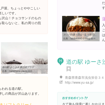
八戸屋。ちょっとややこしい
楽しいです。
も沢山！チョコサンドのもの
を取らないと、私の周りの煎
カッパの湯～恐山～むつ市 恐山オソルベシ？：その2～ 旅人 ヨッシー ...
出典：
tabibito843-2.blog.so-net.ne.jp/2012-11-08-2
道の駅 ゆーさ
H
道の駅 よこはま 菜の花プラザ
出典：
nanohana-plaza.com
http://www.yu-sa.jp/
らわれる道の駅。
押しの商品が沢山あります。
きソフトクリーム
さて旅も佳境に差しかかりま