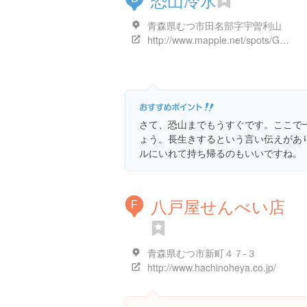
青森県むつ市田名部字宇曽利山
http://www.mapple.net/spots/G00201116201.htm
さて、恐山までもうすぐです。ここで
ょう。長生きするという言い伝えがあ
ルにいれて持ち帰るのもいいですね。
八戸屋せんべい店
F
青森県むつ市新町４７-３
http://www.hachinoheya.co.jp/