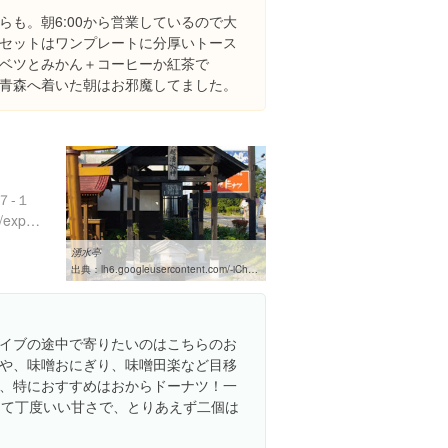
らも。朝6:00から営業しているので大
セットはワンプレートに分厚いトース
ベツとみかん＋コーヒーか紅茶で
って青森へ着いた朝はお邪魔してました。
７-１
https://www.instagram.com/explore/locations/6388546
湧水亭
出典：
lh6.googleusercontent.com/-iChynAk71Zs/Vo7zRILaA7I/AAAAAAAAexQ/SbNv-vKky3c/w460-h310-k
イブの途中で寄りたいのはこちらのお
や、味噌おにぎり、味噌田楽など目移
、特におすすめはおからドーナツ！一
くて丁度いい甘さで、とりあえず二個は