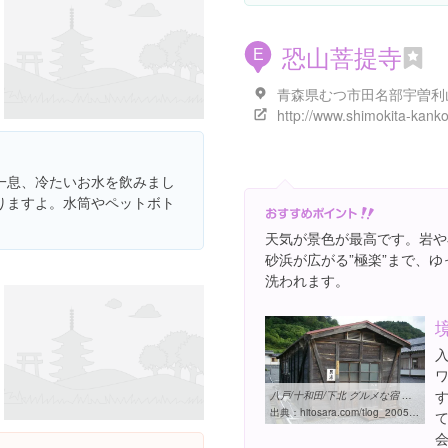
恐山菩提寺
E
一息、冷たいお水を飲みまし
りますよ。水筒やペットボト
天気が景色が最高です。岩や
砂浜が広がる”極楽”まで、
洗われます。
八戸/十和田/下北 グルメな宿 恐山温泉 宿坊 吉祥閣 のグルメ情報 ...
出典：
hitosara.com/tlog_2005024