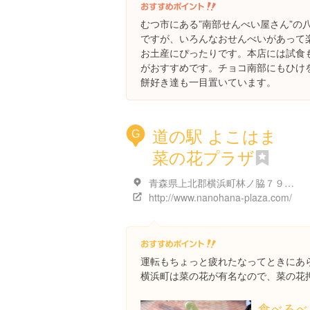
むつ市にある”南部せんべい屋さん”の
ですが、いろんなおせんべいがあって
お土産にぴったりです。本店には試食
がおすすめです。チョコ南部にもひけ
餅好き達も一目置いています。
道の駅 よこはま
G
菜の花プラザ
青森県上北郡横浜町林ノ脇７９-１２
http://www.nanohana-plaza.com/
運転もちょっと疲れたなってときにあ
横浜町は菜の花が有名なので、菜の花
食べるべ