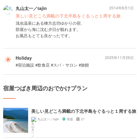
丸山太一／tajin
2014年8月1日
美しい見どころ満載の下北半島をぐるっと１周する旅
浅虫温泉にある棟方志功ゆかりの宿、
部屋から海に沈む夕日が観れます。
お風呂もとても良かったです。
Holiday
2025年11月26日
#宿泊施設 #飲食店 #スパ・サロン #旅館
宿屋つばき周辺のおでかけプラン
美しい見どころ満載の下北半島をぐるっと１周する旅
丸山太一／tajin
青森
27