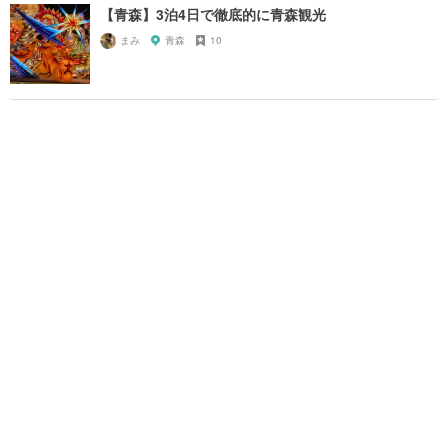
【青森】3泊4日で徹底的に青森観光
まみ
青森
10