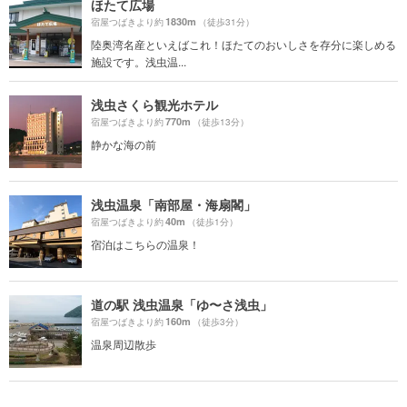
ほたて広場
1830m
宿屋つばきより約
（徒歩31分）
陸奥湾名産といえばこれ！ほたてのおいしさを存分に楽しめる
施設です。浅虫温...
浅虫さくら観光ホテル
770m
宿屋つばきより約
（徒歩13分）
静かな海の前
浅虫温泉「南部屋・海扇閣」
40m
宿屋つばきより約
（徒歩1分）
宿泊はこちらの温泉！
道の駅 浅虫温泉「ゆ〜さ浅虫」
160m
宿屋つばきより約
（徒歩3分）
温泉周辺散歩