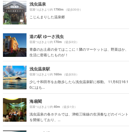
浅虫温泉
1790m
宿屋つばきより約
（徒歩30分）
こじんまりした温泉郷
道の駅 ゆーさ浅虫
170m
宿屋つばきより約
（徒歩3分）
青森のお土産の全てはここに！隣のマーケットは、野菜ほか、
生活に密着したものが！
浅虫温泉駅
160m
宿屋つばきより約
（徒歩3分）
少し十和田市をお散歩したら浅虫温泉駅に移動。 11月6日16:1
0にはも...
海扇閣
40m
宿屋つばきより約
（徒歩1分）
浅虫温泉の各ホテルでは、津軽三味線の生演奏などのイベント
を開催しており、...