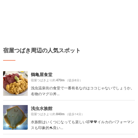
宿屋つばき周辺の人気スポット
鶴亀屋食堂
470m
宿屋つばきより約
（徒歩8分）
浅虫温泉街の食堂で一番有名なのはココじゃないでしょうか。
名物のマグロ丼...
浅虫水族館
840m
宿屋つばきより約
（徒歩14分）
水族館はいくつになっても楽しい🤣💖💖イルカのパフォーマン
スも印象的🐬良い...