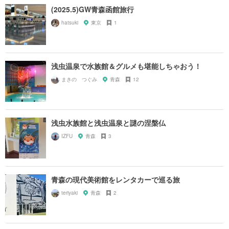
(2025.5)GW青森函館旅行
hatsuki
東京
1
浅虫温泉で水族館＆グルメも堪能しちゃおう！
まきの つぐみ
青森
12
浅虫水族館と浅虫温泉と謎の涅槃仏
IZFU
青森
3
青森の現代美術館をレンタカーで巡る旅
teriyaki
青森
2