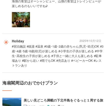
海側の客室はオーシャンビュー、山側の客室はトレインビューが
楽しめるのもいいですね♪
Holiday
2025年10月12日
#宿泊施設 #銭湯 #温泉 #0歳･1歳･2歳の赤ちゃん(乳児･幼児)OK #3
歳･4歳･5歳･6歳(幼児)が楽しめる #小学生の子供が楽しめる #中学
生･高校生の子供が楽しめる #子供と一緒に大人も楽しめる #駐車
場あり #駅から近い #雨でもOK #売店あり #ベビーカーOK #レス
トランあり
海扇閣周辺のおでかけプラン
美しい見どころ満載の下北半島をぐるっと１周する旅