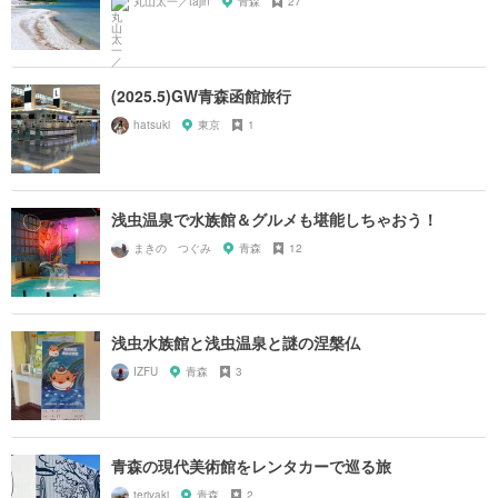
丸山太一／tajin
青森
27
(2025.5)GW青森函館旅行
hatsuki
東京
1
浅虫温泉で水族館＆グルメも堪能しちゃおう！
まきの つぐみ
青森
12
浅虫水族館と浅虫温泉と謎の涅槃仏
IZFU
青森
3
青森の現代美術館をレンタカーで巡る旅
teriyaki
青森
2