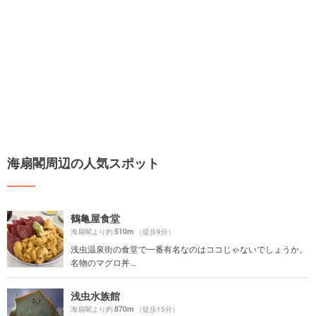
海扇閣周辺の人気スポット
鶴亀屋食堂
510m
海扇閣より約
（徒歩9分）
浅虫温泉街の食堂で一番有名なのはココじゃないでしょうか。
名物のマグロ丼...
浅虫水族館
870m
海扇閣より約
（徒歩15分）