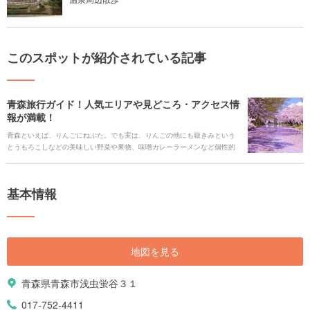
このスポットが紹介されている記事
青森旅行ガイド！人気エリアや見どころ・アクセス情
報が満載！
青森といえば、りんごにねぶた。でも実は、りんごの他にも嶽きみという
とうもろこしなどの美味しい野菜や果物、味噌カレーラーメンなど個性的
なご当地グルメ、ねぶたの他にも桜祭りやえんぶり祭り、雪灯り祭りな
ど、季節ごとにも楽しめる見所がたくさんあります！ そして、自然も豊か
な青森では、海も山も湖も渓流も満喫でき、温泉もたくさんあります。ま
基本情報
た、有名文学者ゆかりの地や美術館を巡って、感性を高めたりパワーをも
らうにも適しています。 そんな魅力あふれる青森県の観光スポットやイベ
ント情報などを盛りだくさんご紹介します。
地図を見る
青森県青森市浅虫蛍谷３１
017-752-4411