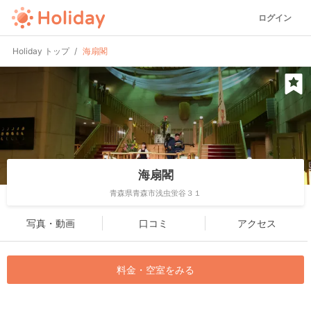
ログイン
Holiday トップ
海扇閣
海扇閣
青森県青森市浅虫蛍谷３１
写真・動画
口コミ
アクセス
料金・空室をみる