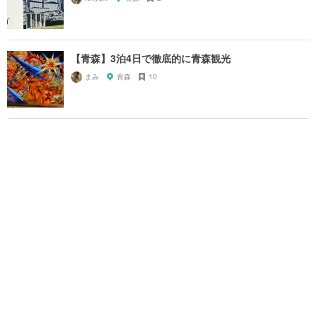
【青森】3泊4日で徹底的に青森観光
まみ
青森
10