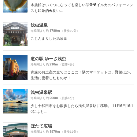
水族館はいくつになっても楽しい🤣💖💖イルカのパフォーマン
スも印象的🐬良い...
浅虫温泉
1780m
海扇閣より約
（徒歩30分）
こじんまりした温泉郷
道の駅 ゆーさ浅虫
210m
海扇閣より約
（徒歩4分）
青森のお土産の全てはここに！隣のマーケットは、野菜ほか、
生活に密着したものが！
浅虫温泉駅
200m
海扇閣より約
（徒歩4分）
少し十和田市をお散歩したら浅虫温泉駅に移動。 11月6日16:1
0にはも...
ほたて広場
1870m
海扇閣より約
（徒歩32分）