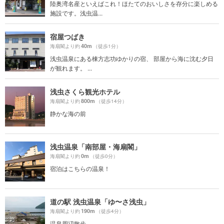
陸奥湾名産といえばこれ！ほたてのおいしさを存分に楽しめる
施設です。浅虫温...
宿屋つばき
40m
海扇閣より約
（徒歩1分）
浅虫温泉にある棟方志功ゆかりの宿、 部屋から海に沈む夕日
が観れます。 ...
浅虫さくら観光ホテル
800m
海扇閣より約
（徒歩14分）
静かな海の前
浅虫温泉「南部屋・海扇閣」
0m
海扇閣より約
（徒歩0分）
宿泊はこちらの温泉！
道の駅 浅虫温泉「ゆ〜さ浅虫」
190m
海扇閣より約
（徒歩4分）
温泉周辺散歩