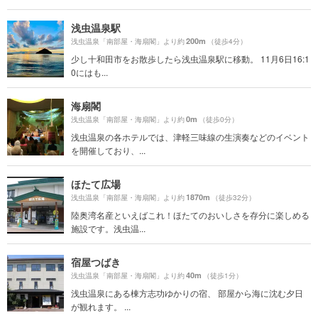
浅虫温泉駅
200m
浅虫温泉「南部屋・海扇閣」より約
（徒歩4分）
少し十和田市をお散歩したら浅虫温泉駅に移動。 11月6日16:1
0にはも...
海扇閣
0m
浅虫温泉「南部屋・海扇閣」より約
（徒歩0分）
浅虫温泉の各ホテルでは、津軽三味線の生演奏などのイベント
を開催しており、...
ほたて広場
1870m
浅虫温泉「南部屋・海扇閣」より約
（徒歩32分）
陸奥湾名産といえばこれ！ほたてのおいしさを存分に楽しめる
施設です。浅虫温...
宿屋つばき
40m
浅虫温泉「南部屋・海扇閣」より約
（徒歩1分）
浅虫温泉にある棟方志功ゆかりの宿、 部屋から海に沈む夕日
が観れます。 ...