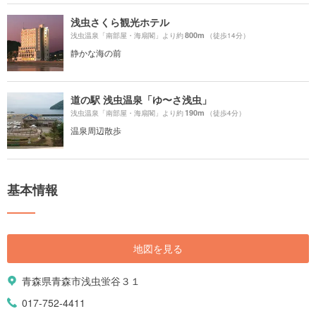
浅虫さくら観光ホテル
800m
浅虫温泉「南部屋・海扇閣」より約
（徒歩14分）
静かな海の前
道の駅 浅虫温泉「ゆ〜さ浅虫」
190m
浅虫温泉「南部屋・海扇閣」より約
（徒歩4分）
温泉周辺散歩
基本情報
地図を見る
青森県青森市浅虫蛍谷３１
017-752-4411