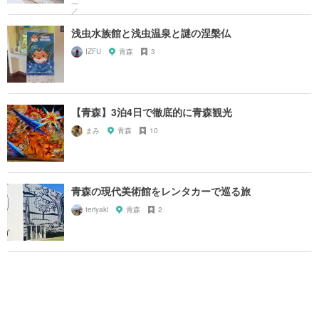
浅虫水族館と浅虫温泉と謎の涅槃仏
IZFU
青森
3
【青森】3泊4日で徹底的に青森観光
まみ
青森
10
青森の現代美術館をレンタカーで巡る旅
teriyaki
青森
2