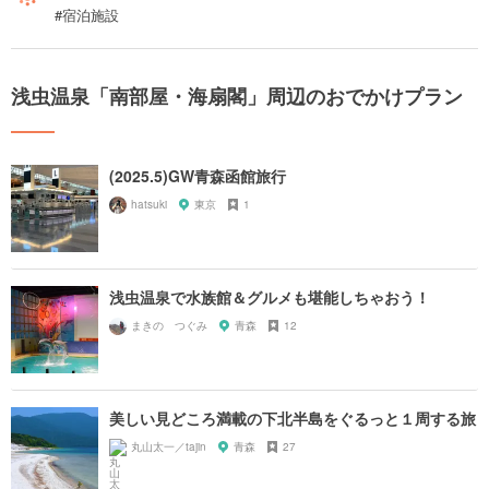
#宿泊施設
浅虫温泉「南部屋・海扇閣」周辺のおでかけプラン
(2025.5)GW青森函館旅行
hatsuki
東京
1
浅虫温泉で水族館＆グルメも堪能しちゃおう！
まきの つぐみ
青森
12
美しい見どころ満載の下北半島をぐるっと１周する旅
丸山太一／tajin
青森
27