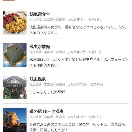
鶴亀屋食堂
510m
浅虫温泉「南部屋・海扇閣」より約
（徒歩9分）
浅虫温泉街の食堂で一番有名なのはココじゃないでしょうか。
名物のマグロ丼...
浅虫水族館
870m
浅虫温泉「南部屋・海扇閣」より約
（徒歩15分）
水族館はいくつになっても楽しい🤣💖💖イルカのパフォーマン
スも印象的🐬良い...
浅虫温泉
1780m
浅虫温泉「南部屋・海扇閣」より約
（徒歩30分）
こじんまりした温泉郷
道の駅 ゆーさ浅虫
210m
浅虫温泉「南部屋・海扇閣」より約
（徒歩4分）
青森のお土産の全てはここに！隣のマーケットは、野菜ほか、
生活に密着したものが！