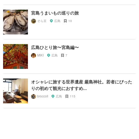
宮島うまいもの巡りの旅
そら豆
広島
10
広島ひとり旅〜宮島編〜
MIKI
広島
7
オシャレに旅する世界遺産 厳島神社。若者にぴった
りの初めて観光におすすめ...
broccoli
広島
115