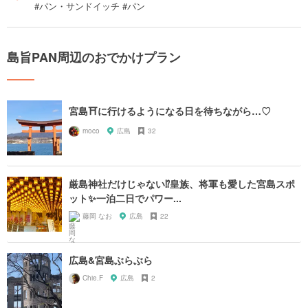
#パン・サンドイッチ #パン
島旨PAN周辺のおでかけプラン
宮島⛩に行けるようになる日を待ちながら…♡
moco
広島
32
厳島神社だけじゃない⁉️皇族、将軍も愛した宮島スポ
ット✨一泊二日でパワー...
藤岡 なお
広島
22
広島&宮島ぶらぶら
Chie.F
広島
2