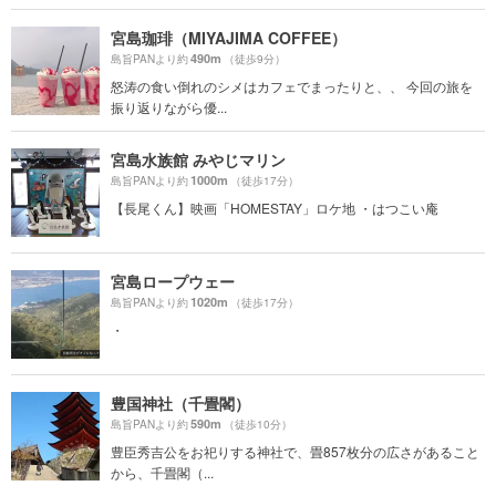
宮島珈琲（MIYAJIMA COFFEE）
490m
島旨PANより約
（徒歩9分）
怒涛の食い倒れのシメはカフェでまったりと、、 今回の旅を
振り返りながら優...
宮島水族館 みやじマリン
1000m
島旨PANより約
（徒歩17分）
【長尾くん】映画「HOMESTAY」ロケ地 ・はつこい庵
宮島ロープウェー
1020m
島旨PANより約
（徒歩17分）
・
豊国神社（千畳閣）
590m
島旨PANより約
（徒歩10分）
豊臣秀吉公をお祀りする神社で、畳857枚分の広さがあること
から、千畳閣（...