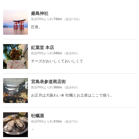
厳島神社
740m
島旨PANより約
（徒歩13分）
圧巻。
紅葉堂 本店
540m
島旨PANより約
（徒歩9分）
チーズがおいしくておいしくて
宮島表参道商店街
360m
島旨PANより約
（徒歩6分）
お正月は大賑わい🎍 牡蠣とお土産はここで揃う。
牡蠣屋
410m
島旨PANより約
（徒歩7分）
・