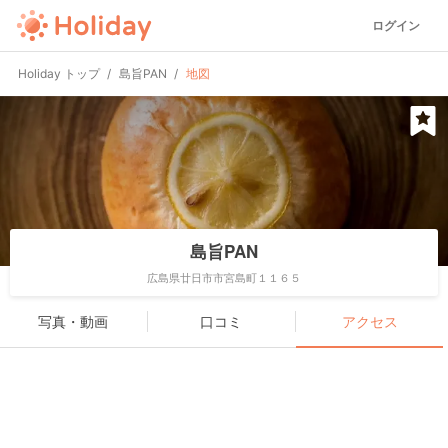
ログイン
Holiday トップ
島旨PAN
地図
島旨PAN
広島県廿日市市宮島町１１６５
写真・動画
口コミ
アクセス