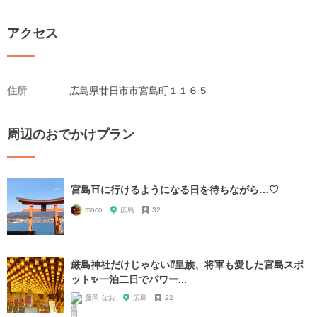
アクセス
住所
広島県廿日市市宮島町１１６５
周辺のおでかけプラン
宮島⛩に行けるようになる日を待ちながら…♡
moco
広島
32
厳島神社だけじゃない⁉️皇族、将軍も愛した宮島スポ
ット✨一泊二日でパワー...
藤岡 なお
広島
22