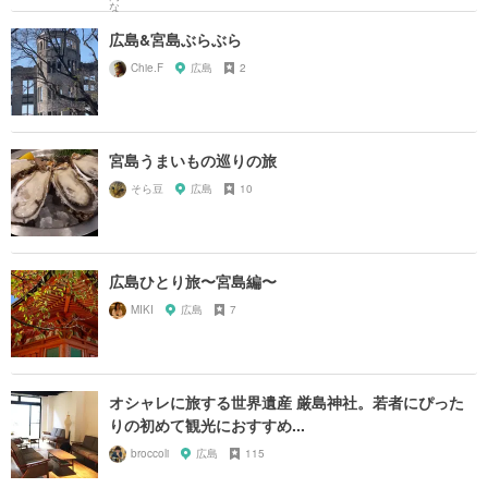
広島&宮島ぶらぶら
Chie.F
広島
2
宮島うまいもの巡りの旅
そら豆
広島
10
広島ひとり旅〜宮島編〜
MIKI
広島
7
オシャレに旅する世界遺産 厳島神社。若者にぴった
りの初めて観光におすすめ...
broccoli
広島
115