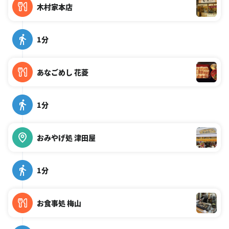
木村家本店
1分
あなごめし 花菱
1分
おみやげ処 津田屋
1分
お食事処 梅山