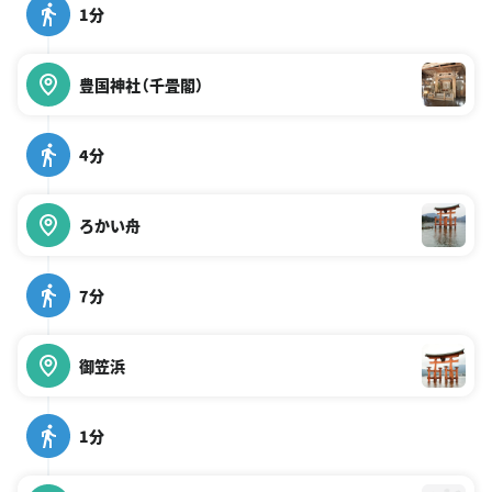
1分
豊国神社（千畳閣）
4分
ろかい舟
7分
御笠浜
1分