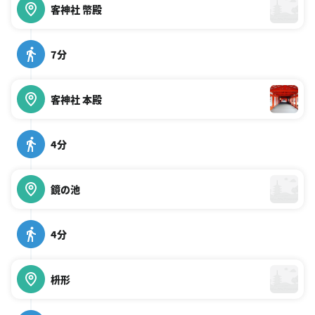
客神社 幣殿
7分
客神社 本殿
4分
鏡の池
4分
枡形