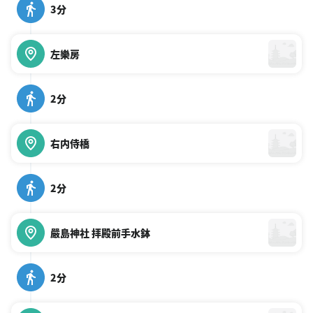
3分
左樂房
2分
右内侍橋
2分
嚴島神社 拝殿前手水鉢
2分