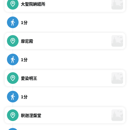
大聖院納経所
1分
摩尼殿
1分
愛染明王
1分
釈迦涅槃堂