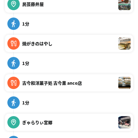
民芸藤井屋
1分
焼がきのはやし
1分
古今和洋菓子処 古今果 anco店
1分
ぎゃらりぃ宮郷