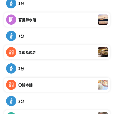
1分
宮島錦水館
1分
まめたぬき
2分
〇錦本舗
2分