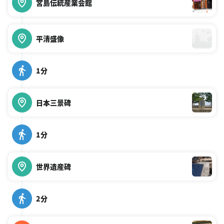
宮島伝統産業会館
平清盛像
1分
日本三景碑
1分
世界遺産碑
2分