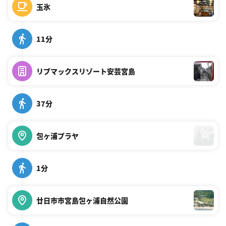
玉氷
11分
リブマックスリゾート安芸宮島
37分
包ヶ浦プラヤ
1分
廿日市市宮島包ヶ浦自然公園