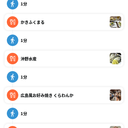
1分
かきふくまる
1分
沖野水産
1分
広島風お好み焼き くらわんか
1分