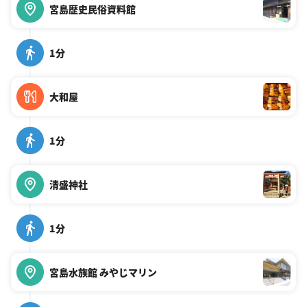
宮島歴史民俗資料館
1分
大和屋
1分
清盛神社
1分
宮島水族館 みやじマリン