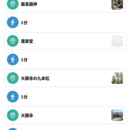
厳島龍神
1分
護摩堂
1分
大願寺の九本松
1分
大願寺