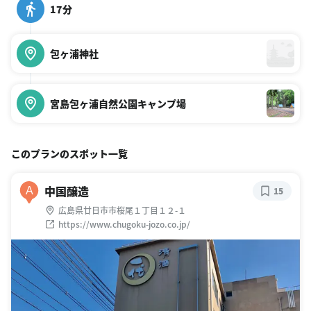
17分
包ヶ浦神社
宮島包ヶ浦自然公園キャンプ場
このプランのスポット一覧
中国醸造
A
15
広島県廿日市市桜尾１丁目１２-１
https://www.chugoku-jozo.co.jp/