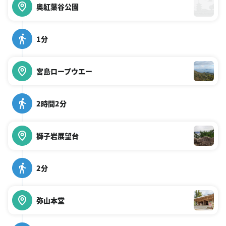
奥紅葉谷公園
1分
宮島ロープウエー
2時間2分
獅子岩展望台
2分
弥山本堂