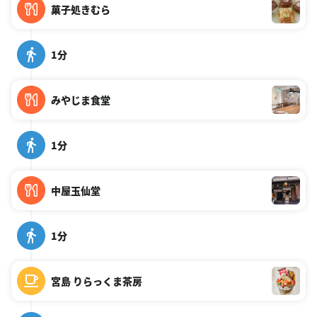
菓子処きむら
1分
みやじま食堂
1分
中屋玉仙堂
1分
宮島 りらっくま茶房