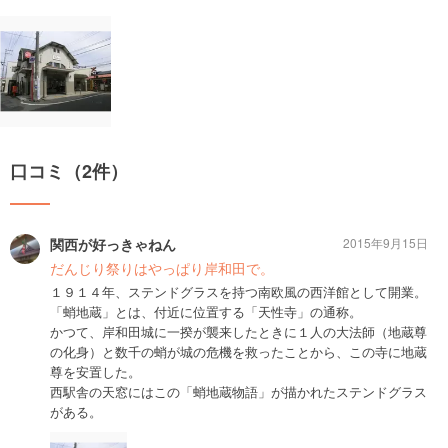
口コミ（2件）
関西が好っきゃねん
2015年9月15日
だんじり祭りはやっぱり岸和田で。
１９１４年、ステンドグラスを持つ南欧風の西洋館として開業。
「蛸地蔵」とは、付近に位置する「天性寺」の通称。
かつて、岸和田城に一揆が襲来したときに１人の大法師（地蔵尊
の化身）と数千の蛸が城の危機を救ったことから、この寺に地蔵
尊を安置した。
西駅舎の天窓にはこの「蛸地蔵物語」が描かれたステンドグラス
がある。