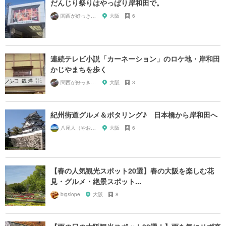
だんじり祭りはやっぱり岸和田で。
関西が好っきゃねん
大阪
6
連続テレビ小説「カーネーション」のロケ地・岸和田
かじやまちを歩く
関西が好っきゃねん
大阪
3
紀州街道グルメ＆ポタリング♪ 日本橋から岸和田へ
八尾人（やおんちゅ）
大阪
6
【春の人気観光スポット20選】春の大阪を楽しむ花
見・グルメ・絶景スポット...
bigslope
大阪
8