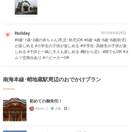
Holiday
2015年9月29日
#0歳･1歳･2歳の赤ちゃん(乳児･幼児)OK #3歳･4歳･5歳･6歳(幼児)
が楽しめる #小学生の子供が楽しめる #中学生･高校生の子供が楽
しめる #子供と一緒に大人も楽しめる #駅から近い #雨でもOK #オ
ムツ交換台あり #ベビーカーOK
南海本線･蛸地蔵駅周辺のおでかけプラン
初めての御朱印！
Ronek_3
大阪
0