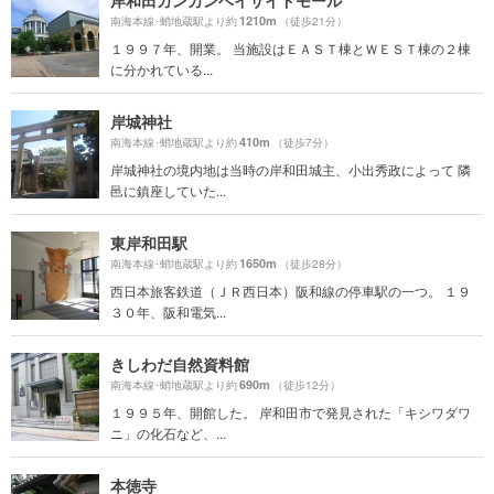
岸和田カンカンベイサイドモール
1210m
南海本線･蛸地蔵駅より約
（徒歩21分）
１９９７年、開業。 当施設はＥＡＳＴ棟とＷＥＳＴ棟の２棟
に分かれている...
岸城神社
410m
南海本線･蛸地蔵駅より約
（徒歩7分）
岸城神社の境内地は当時の岸和田城主、小出秀政によって 隣
邑に鎮座していた...
東岸和田駅
1650m
南海本線･蛸地蔵駅より約
（徒歩28分）
西日本旅客鉄道（ＪＲ西日本）阪和線の停車駅の一つ。 １９
３０年、阪和電気...
きしわだ自然資料館
690m
南海本線･蛸地蔵駅より約
（徒歩12分）
１９９５年、開館した。 岸和田市で発見された「キシワダワ
ニ」の化石など、...
本徳寺