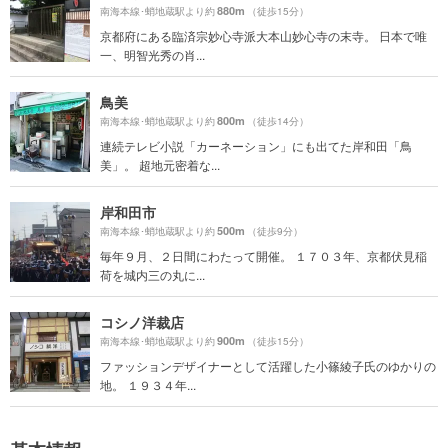
880m
南海本線･蛸地蔵駅より約
（徒歩15分）
京都府にある臨済宗妙心寺派大本山妙心寺の末寺。 日本で唯
一、明智光秀の肖...
鳥美
800m
南海本線･蛸地蔵駅より約
（徒歩14分）
連続テレビ小説「カーネーション」にも出てた岸和田「鳥
美」。 超地元密着な...
岸和田市
500m
南海本線･蛸地蔵駅より約
（徒歩9分）
毎年９月、２日間にわたって開催。 １７０３年、京都伏見稲
荷を城内三の丸に...
コシノ洋裁店
900m
南海本線･蛸地蔵駅より約
（徒歩15分）
ファッションデザイナーとして活躍した小篠綾子氏のゆかりの
地。 １９３４年...