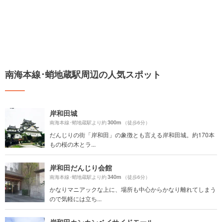
南海本線･蛸地蔵駅周辺の人気スポット
岸和田城
300m
南海本線･蛸地蔵駅より約
（徒歩6分）
だんじりの街「岸和田」の象徴とも言える岸和田城。約170本
もの桜の木とラ...
岸和田だんじり会館
340m
南海本線･蛸地蔵駅より約
（徒歩6分）
かなりマニアックな上に、場所も中心からかなり離れてしまう
ので気軽には立ち...