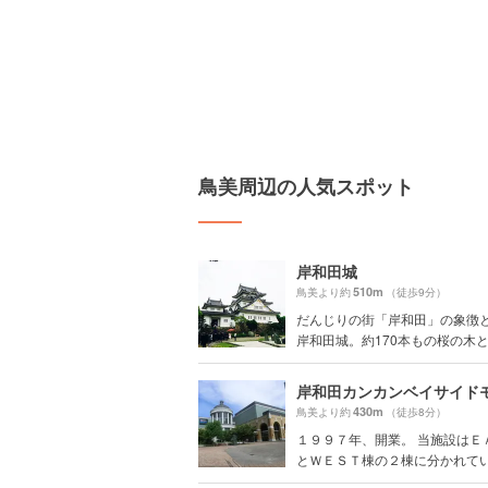
鳥美周辺の人気スポット
岸和田城
510m
鳥美より約
（徒歩9分）
だんじりの街「岸和田」の象徴
岸和田城。約170本もの桜の木とラ
岸和田カンカンベイサイド
430m
鳥美より約
（徒歩8分）
１９９７年、開業。 当施設はＥ
とＷＥＳＴ棟の２棟に分かれている