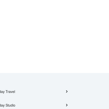
day Travel
day Studio