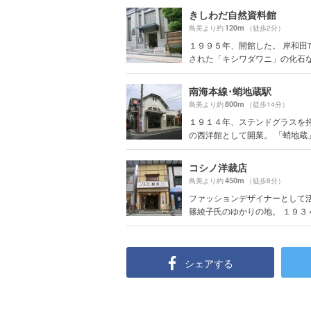
きしわだ自然資料館
120m
鳥美より約
（徒歩2分）
１９９５年、開館した。 岸和田
された「キシワダワニ」の化石など
南海本線･蛸地蔵駅
800m
鳥美より約
（徒歩14分）
１９１４年、ステンドグラスを
の西洋館として開業。 「蛸地蔵」.
コシノ洋裁店
450m
鳥美より約
（徒歩8分）
ファッションデザイナーとして
篠綾子氏のゆかりの地。 １９３４年
シェアする