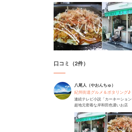
口コミ（2件）
八尾人（やおんちゅ）
紀州街道グルメ＆ポタリング♪
連続テレビ小説「カーネーション
超地元密着な岸和田色濃いお店