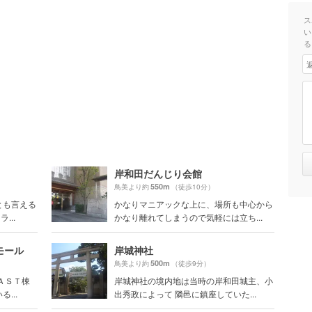
ス
い
る
岸和田だんじり会館
550m
鳥美より約
（徒歩10分）
とも言える
かなりマニアックな上に、場所も中心から
...
かなり離れてしまうので気軽には立ち...
モール
岸城神社
500m
鳥美より約
（徒歩9分）
ＡＳＴ棟
岸城神社の境内地は当時の岸和田城主、小
...
出秀政によって 隣邑に鎮座していた...