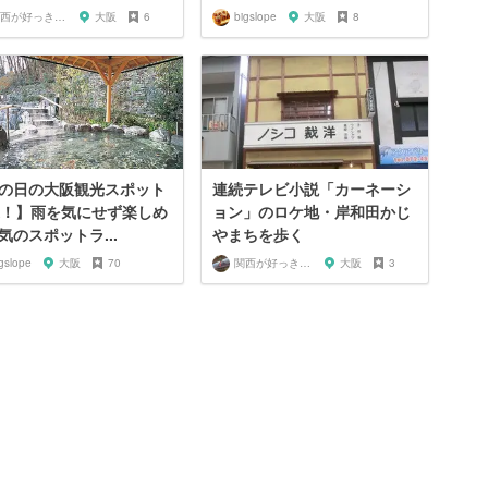
関西が好っきゃねん
大阪
6
bigslope
大阪
8
の日の大阪観光スポット
連続テレビ小説「カーネーシ
選！】雨を気にせず楽しめ
ョン」のロケ地・岸和田かじ
気のスポットラ...
やまちを歩く
gslope
大阪
70
関西が好っきゃねん
大阪
3