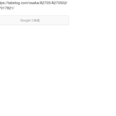
ttps://tabelog.com/osaka/A2705/A270502/
7017821/
Googleで検索