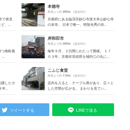
本徳寺
260m
鳥美より約
（徒歩5分）
市で発見
京都府にある臨済宗妙心寺派大本山妙心寺
、...
の末寺。 日本で唯一、明智光秀の肖...
岸和田市
300m
鳥美より約
（徒歩5分）
持つ南欧風
毎年９月、２日間にわたって開催。 １７
..
０３年、京都伏見稲荷を城内三の丸に...
こふじ食堂
110m
鳥美より約
（徒歩2分）
活躍した小
店内を入ると、テーブル席があり、広々と
...
した空間が広がる。 まわりを見てい...
ツイートする
LINEで送る