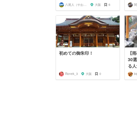
八尾人（やおんちゅ）
大阪
6
初めての御朱印！
【雨
30
る人
Ronek_3
大阪
0
bi