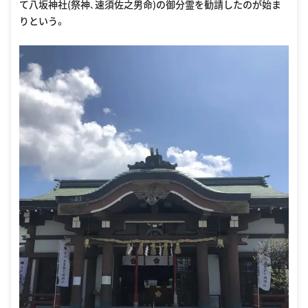
て八坂神社(祭神､速須佐之男命)の御分霊を勧請したのが始ま
りという。