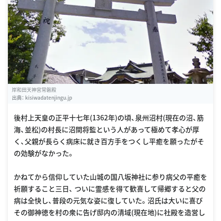
岸和田天神宮常磐殿
出典：
kisiwadatenjingu.jp
後村上天皇の正平十七年(1362年)の頃、泉州沼村(現在の沼、筋
海、並松)の村長に沼間将監という人があって極めて孝心が厚
く、父親が長らく病床に就き百方手をつくし平癒を願ったがそ
の効験がなかった。
かねてから信仰していた山城の国八坂神社に参り病父の平癒を
祈願すること三日、 ついに霊感を得て歓喜して帰郷すると父の
病は全快し、普段の元気な姿に復していた。沼氏は大いに喜び
その御神徳を村の衆に告げ邸内の清域(現在地)に社殿を造営し