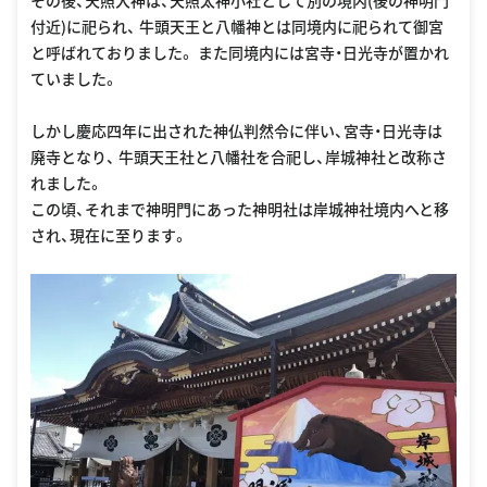
その後、天照大神は、天照太神小社として別の境内(後の神明門
付近)に祀られ、 牛頭天王と八幡神とは同境内に祀られて御宮
と呼ばれておりました。 また同境内には宮寺・日光寺が置かれ
ていました。
しかし慶応四年に出された神仏判然令に伴い、宮寺・日光寺は
廃寺となり、 牛頭天王社と八幡社を合祀し、岸城神社と改称さ
れました。
この頃、それまで神明門にあった神明社は岸城神社境内へと移
され、現在に至ります。