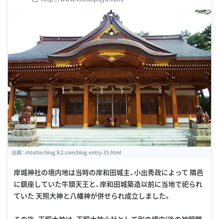
出典：
shtutter.blog.fc2.com/blog-entry-35.html
岸城神社の境内地は当時の岸和田城主、小出秀政によって 隣邑
に鎮座していた牛頭天王と、岸和田城築造以前に当地で祀られ
ていた 天照大神と八幡神が併せられ成立しました。