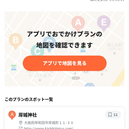
このプランのスポット一覧
岸城神社
A
12
大阪府岸和田市岸城町１１-３０
http://www.kishikijinjya.com/