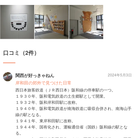
口コミ（2件）
関西が好っきゃねん
2024年5月3日
岸和田の郊外で見つけた日常
西日本旅客鉄道（ＪＲ西日本）阪和線の停車駅の一つ。
１９３０年、阪和電気鉄道の土生郷駅として開業。
１９３２年、阪和岸和田駅に改称。
１９４０年、阪和電気鉄道が南海鉄道に吸収合併され、南海山手
線の駅となる。
１９４１年、東岸和田駅に改称。
１９４４年、国有化され、運輸通信省（国鉄）阪和線の駅とな
る。