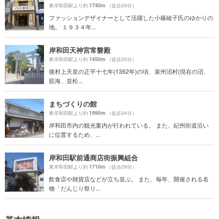
1740m
東岸和田駅より約
（徒歩29分）
ファッションデザイナーとして活躍した小篠綾子氏のゆかりの
地。 １９３４年...
岸和田天神宮常磐殿
1450m
東岸和田駅より約
（徒歩25分）
後村上天皇の正平十七年(1362年)の頃、泉州沼村(現在の沼、
筋海、並松...
まちづくりの館
1990m
東岸和田駅より約
（徒歩34分）
岸和田市内の観光案内が行われている。 また、紀州街道沿い
に位置するため、...
岸和田駅前通商店街振興組合
1710m
東岸和田駅より約
（徒歩29分）
飲食店や雑貨店などが立ち並ぶ。 また、毎年、開催される名
物「だんじり祭り...