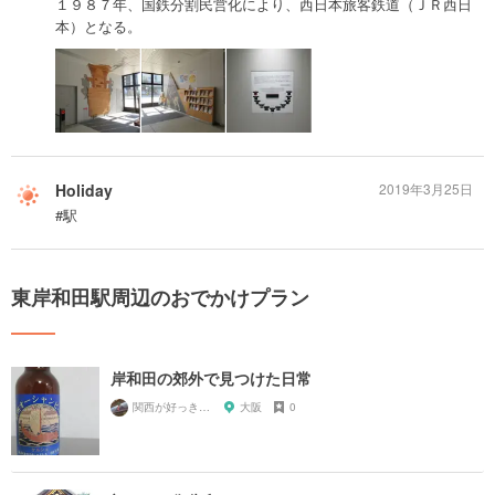
１９８７年、国鉄分割民営化により、西日本旅客鉄道（ＪＲ西日
本）となる。
Holiday
2019年3月25日
#駅
東岸和田駅周辺のおでかけプラン
岸和田の郊外で見つけた日常
関西が好っきゃねん
大阪
0