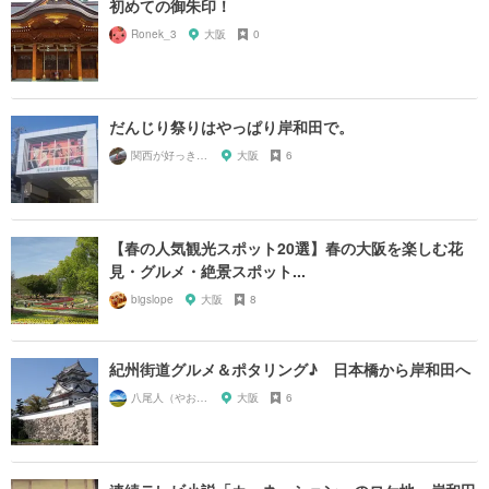
初めての御朱印！
Ronek_3
大阪
0
だんじり祭りはやっぱり岸和田で。
関西が好っきゃねん
大阪
6
【春の人気観光スポット20選】春の大阪を楽しむ花
見・グルメ・絶景スポット...
bigslope
大阪
8
紀州街道グルメ＆ポタリング♪ 日本橋から岸和田へ
八尾人（やおんちゅ）
大阪
6