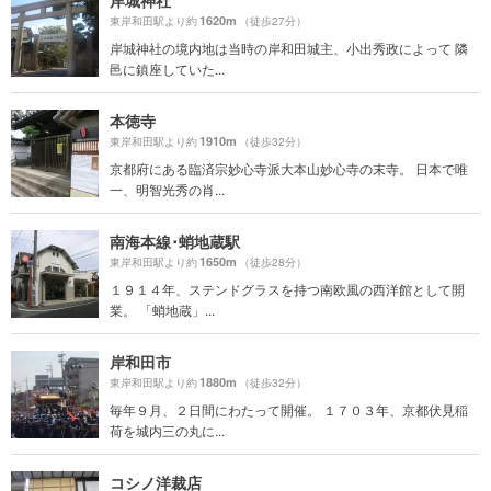
岸城神社
1620m
東岸和田駅より約
（徒歩27分）
岸城神社の境内地は当時の岸和田城主、小出秀政によって 隣
邑に鎮座していた...
本徳寺
1910m
東岸和田駅より約
（徒歩32分）
京都府にある臨済宗妙心寺派大本山妙心寺の末寺。 日本で唯
一、明智光秀の肖...
南海本線･蛸地蔵駅
1650m
東岸和田駅より約
（徒歩28分）
１９１４年、ステンドグラスを持つ南欧風の西洋館として開
業。 「蛸地蔵」...
岸和田市
1880m
東岸和田駅より約
（徒歩32分）
毎年９月、２日間にわたって開催。 １７０３年、京都伏見稲
荷を城内三の丸に...
コシノ洋裁店