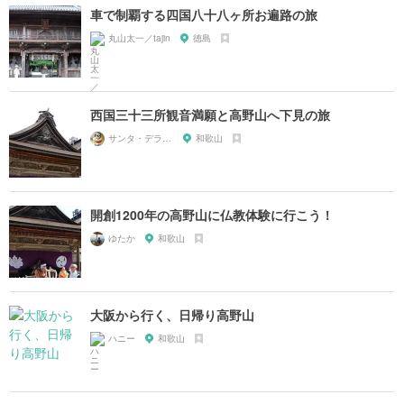
車で制覇する四国八十八ヶ所お遍路の旅
丸山太一／tajin
徳島
西国三十三所観音満願と高野山へ下見の旅
サンタ・デラックス
和歌山
開創1200年の高野山に仏教体験に行こう！
ゆたか
和歌山
大阪から行く、日帰り高野山
ハニー
和歌山