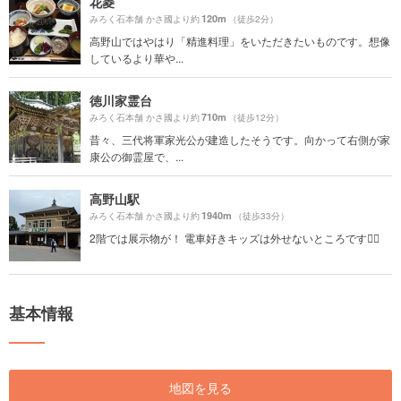
花菱
120m
みろく石本舗 かさ國より約
（徒歩2分）
高野山ではやはり「精進料理」をいただきたいものです。想像
しているより華や...
徳川家霊台
710m
みろく石本舗 かさ國より約
（徒歩12分）
昔々、三代将軍家光公が建造したそうです。向かって右側が家
康公の御霊屋で、...
高野山駅
1940m
みろく石本舗 かさ國より約
（徒歩33分）
2階では展示物が！ 電車好きキッズは外せないところです🙆‍♀️
基本情報
地図を見る