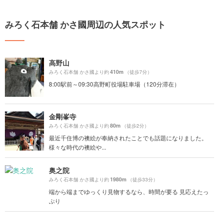
みろく石本舗 かさ國周辺の人気スポット
高野山
410m
みろく石本舗 かさ國より約
（徒歩7分）
8:00駅前～09:30高野町役場駐車場（120分滞在）
金剛峯寺
80m
みろく石本舗 かさ國より約
（徒歩2分）
最近千住博の襖絵が奉納されたことでも話題になりました。
様々な時代の襖絵や...
奥之院
1980m
みろく石本舗 かさ國より約
（徒歩33分）
端から端までゆっくり見物するなら、時間が要る 見応えたっ
ぷり