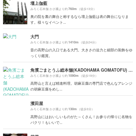
壇上伽藍
760m
みろく石本舗 かさ國より約
（徒歩13分）
奥の院を裏の舞台と称するなら壇上伽藍は表の舞台になりま
す。様々なイベント...
大門
1410m
みろく石本舗 かさ國より約
（徒歩24分）
昔の高野山の入口である大門。大きさの迫力と細部の装飾をゆ
っくり鑑賞。
角濱ごまとうふ総本舗(KADOHAMA GOMATOFU) 飲食部門
1090m
みろく石本舗 かさ國より約
（徒歩19分）
高野山と言えば精進料理。胡麻豆腐の専門店で色んなアレンジ
の胡麻豆腐をめし...
濱田屋
130m
みろく石本舗 かさ國より約
（徒歩3分）
高野山にはおいしいものがた～くさん！お参りの帰りに名物を
パクリ！もいいで...