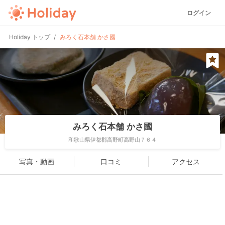
ログイン
Holiday トップ
みろく石本舗 かさ國
みろく石本舗 かさ國
和歌山県伊都郡高野町高野山７６４
写真・動画
口コミ
アクセス