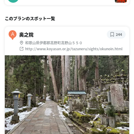
このプランのスポット一覧
奥之院
A
244
和歌山県伊都郡高野町高野山５５０
http://www.koyasan.or.jp/tazuneru/sights/okunoin.html