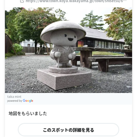
https://www.town.koya.wakayama.jp/town/shisetsu/632.
html
taka mint
G
oogle Places
地図をもらいました
このスポットの詳細を見る