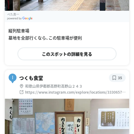
ぺた真一
G
oogle Places
縦列駐車場
墓地を全部行くなら、この駐車場が便利
このスポットの詳細を見る
つくも食堂
I
35
和歌山県伊都郡高野町高野山２４３
https://www.instagram.com/explore/locations/33306570
6