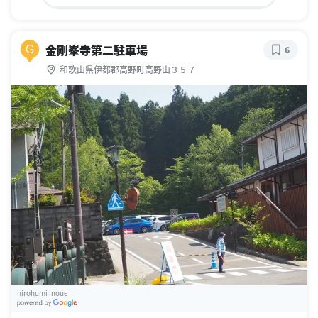
金剛峯寺第二駐車場
G
6
和歌山県伊都郡高野町高野山３５７
hirohumi inoue
G
oogle Places