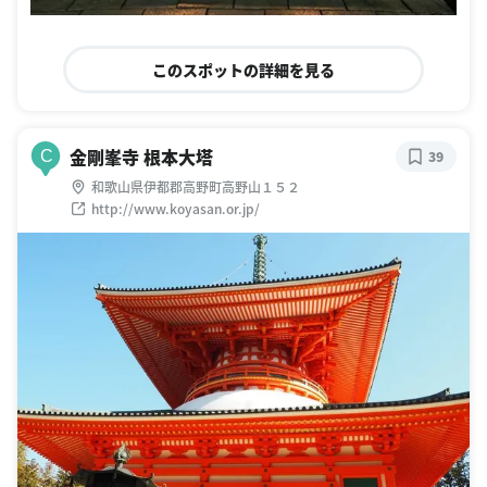
このスポットの詳細を見る
金剛峯寺 根本大塔
C
39
和歌山県伊都郡高野町高野山１５２
http://www.koyasan.or.jp/