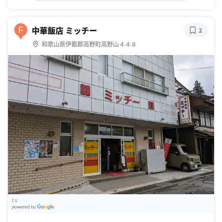
中華飯店 ミッチー
F
2
和歌山県伊都郡高野町高野山４４８
t s
G
oogle Places