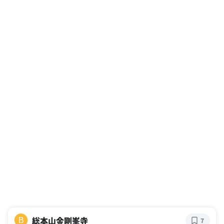
総本山金剛峯寺
B
7