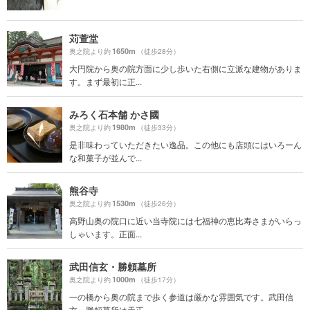
苅萱堂
1650m
奥之院より約
（徒歩28分）
大円院から奥の院方面に少し歩いた右側に立派な建物がありま
す。まず最初に正...
みろく石本舗 かさ國
1980m
奥之院より約
（徒歩33分）
是非味わっていただきたい逸品。この他にも店頭にはいろーん
な和菓子が並んで...
熊谷寺
1530m
奥之院より約
（徒歩26分）
高野山奥の院口に近い当寺院には七福神の恵比寿さまがいらっ
しゃいます。正面...
武田信玄・勝頼墓所
1000m
奥之院より約
（徒歩17分）
一の橋から奥の院まで歩く参道は厳かな雰囲気です。武田信
玄・勝頼墓所は天正...