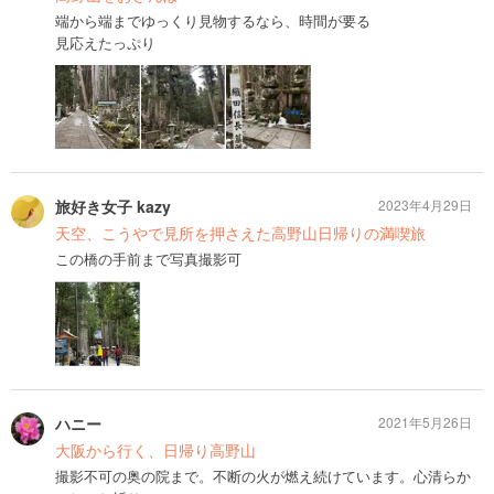
端から端までゆっくり見物するなら、時間が要る
見応えたっぷり
旅好き女子 kazy
2023年4月29日
天空、こうやで見所を押さえた高野山日帰りの満喫旅
この橋の手前まで写真撮影可
ハニー
2021年5月26日
大阪から行く、日帰り高野山
撮影不可の奥の院まで。不断の火が燃え続けています。心清らか