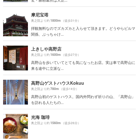
摩尼宝塔
1800m
奥之院より約
（徒歩31分）
拝観無料なのでズカズカと入らせて頂きます。どうやらビルマ
関係、ぶっちゃけ...
上きしや高野店
1600m
奥之院より約
（徒歩27分）
高野山を歩いていてとても気になったお店。実は車で高野山に
来る途中に立派な...
高野山ゲストハウスKokuu
780m
奥之院より約
（徒歩14分）
高野山初のゲストハウス。国内外問わず祈りの山、「高野山」
を訪れる人たちの...
光海 珈琲
1560m
奥之院より約
（徒歩26分）