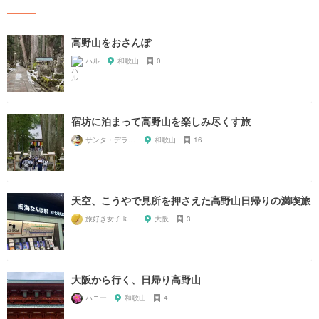
高野山をおさんぽ
ハル
和歌山
0
宿坊に泊まって高野山を楽しみ尽くす旅
サンタ・デラックス
和歌山
16
天空、こうやで見所を押さえた高野山日帰りの満喫旅
旅好き女子 kazy
大阪
3
大阪から行く、日帰り高野山
ハニー
和歌山
4