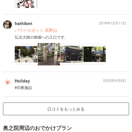
hathiken
2016年12月11日
パワースポット 高野山
弘法大師の御廟への入口です。
Holiday
2020年9月8日
#宗教施設
口コミをもっとみる
奥之院周辺のおでかけプラン