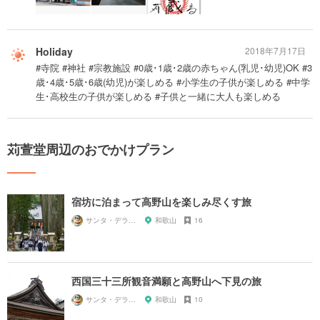
Holiday
2018年7月17日
#寺院 #神社 #宗教施設 #0歳･1歳･2歳の赤ちゃん(乳児･幼児)OK #3
歳･4歳･5歳･6歳(幼児)が楽しめる #小学生の子供が楽しめる #中学
生･高校生の子供が楽しめる #子供と一緒に大人も楽しめる
苅萱堂周辺のおでかけプラン
宿坊に泊まって高野山を楽しみ尽くす旅
サンタ・デラックス
和歌山
16
西国三十三所観音満願と高野山へ下見の旅
サンタ・デラックス
和歌山
10