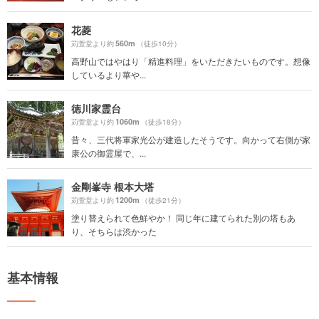
花菱
560m
苅萱堂より約
（徒歩10分）
高野山ではやはり「精進料理」をいただきたいものです。想像
しているより華や...
徳川家霊台
1060m
苅萱堂より約
（徒歩18分）
昔々、三代将軍家光公が建造したそうです。向かって右側が家
康公の御霊屋で、...
金剛峯寺 根本大塔
1200m
苅萱堂より約
（徒歩21分）
塗り替えられて色鮮やか！ 同じ年に建てられた別の塔もあ
り、そちらは渋かった
基本情報