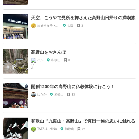
天空、こうやで見所を押さえた高野山日帰りの満喫旅
旅好き女子 kazy
大阪
3
高野山をおさんぽ
ハル
和歌山
0
開創1200年の高野山に仏教体験に行こう！
ゆたか
和歌山
33
和歌山『九度山・高野山』で真田一族の思いに触れる
TATSU-.-HINA
和歌山
26