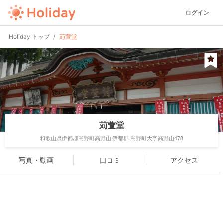
ログイン
Holiday トップ
苅萱堂
苅萱堂
和歌山県伊都郡高野町高野山 伊都郡 高野町大字高野山478
写真・動画
口コミ
アクセス