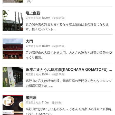
ぷり
壇上伽藍
1200m
苅萱堂より約
（徒歩21分）
奥の院を裏の舞台と称するなら壇上伽藍は表の舞台になりま
す。様々なイベント...
大門
1850m
苅萱堂より約
（徒歩31分）
昔の高野山の入口である大門。大きさの迫力と細部の装飾をゆ
っくり鑑賞。
角濱ごまとうふ総本舗(KADOHAMA GOMATOFU) 飲食部門
1530m
苅萱堂より約
（徒歩26分）
高野山と言えば精進料理。胡麻豆腐の専門店で色んなアレンジ
の胡麻豆腐をめし...
濱田屋
510m
苅萱堂より約
（徒歩9分）
高野山にはおいしいものがた～くさん！お参りの帰りに名物を
パクリ！もいいで...