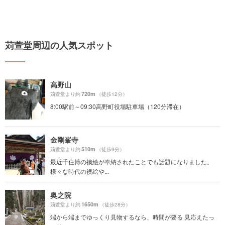
苅萱堂周辺の人気スポット
高野山
720m
苅萱堂より約
（徒歩12分）
8:00駅前～09:30高野町役場駐車場（120分滞在）
金剛峯寺
510m
苅萱堂より約
（徒歩9分）
最近千住博の襖絵が奉納されたことでも話題になりました。
様々な時代の襖絵や...
奥之院
1650m
苅萱堂より約
（徒歩28分）
端から端までゆっくり見物するなら、時間が要る 見応えたっ