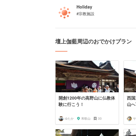
Holiday
#宗教施設
壇上伽藍周辺のおでかけプラン
開創1200年の高野山に仏教体
西国
験に行こう！
山へ
ゆたか
和歌山
33