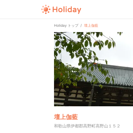
Holiday トップ
壇上伽藍
壇上伽藍
和歌山県伊都郡高野町高野山１５２