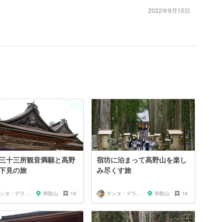
2022年9月15日
三十三所観音満願と高野
宿坊に泊まって高野山を楽し
下見の旅
み尽くす旅
サンタ・デラックス
和歌山
10
サンタ・デラックス
和歌山
16