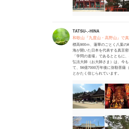
TATSU-.-HINA
和歌山『九度山・高野山』で真
標高900ｍ、蓮華のごとく八葉
海が開いた日本を代表する真言密
「学問の道場」であるとともに、
弘法大師（お大師さま）は、今も
て、56億7000万年後に弥勒菩
とかたく信じられています。