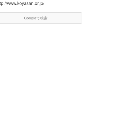
tp://www.koyasan.or.jp/
Googleで検索