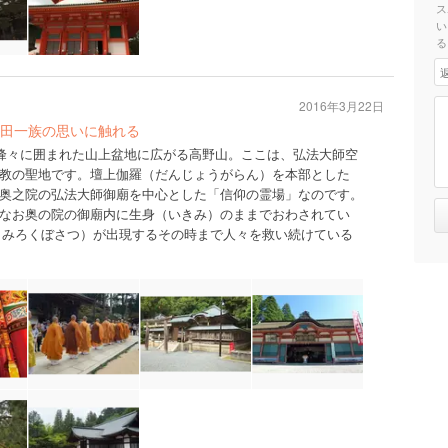
ス
い
る
2016年3月22日
田一族の思いに触れる
の峰々に囲まれた山上盆地に広がる高野山。ここは、弘法大師空
教の聖地です。壇上伽羅（だんじょうがらん）を本部とした
奥之院の弘法大師御廟を中心とした「信仰の霊場」なのです。
なお奥の院の御廟内に生身（いきみ）のままでおわされてい
薩（みろくぼさつ）が出現するその時まで人々を救い続けている