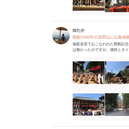
ゆたか
開創1200年の高野山に仏教体
伽藍金堂でおこなわれた開創記念
は無かったのですが、偶然とタイ