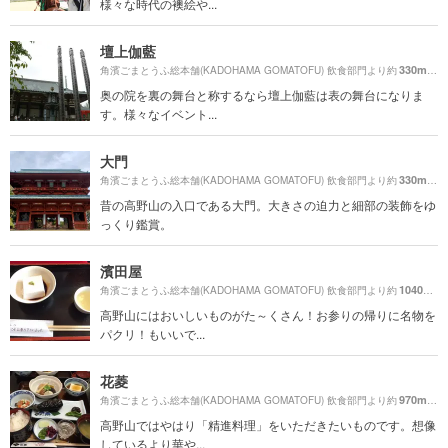
様々な時代の襖絵や...
壇上伽藍
330m
角濱ごまとうふ総本舗(KADOHAMA GOMATOFU) 飲食部門より約
（徒
奥の院を裏の舞台と称するなら壇上伽藍は表の舞台になりま
す。様々なイベント...
大門
330m
角濱ごまとうふ総本舗(KADOHAMA GOMATOFU) 飲食部門より約
（徒
昔の高野山の入口である大門。大きさの迫力と細部の装飾をゆ
っくり鑑賞。
濱田屋
1040m
角濱ごまとうふ総本舗(KADOHAMA GOMATOFU) 飲食部門より約
（
高野山にはおいしいものがた～くさん！お参りの帰りに名物を
パクリ！もいいで...
花菱
970m
角濱ごまとうふ総本舗(KADOHAMA GOMATOFU) 飲食部門より約
（徒
高野山ではやはり「精進料理」をいただきたいものです。想像
しているより華や...