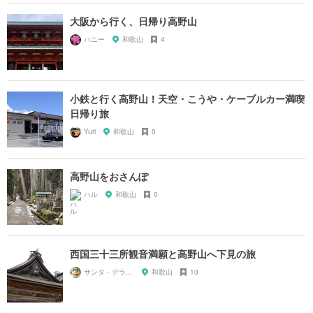
大阪から行く、日帰り高野山
ハニー
和歌山
4
小鉄と行く高野山！天空・こうや・ケーブルカー満喫
日帰り旅
Yuri
和歌山
0
高野山をおさんぽ
ハル
和歌山
0
西国三十三所観音満願と高野山へ下見の旅
サンタ・デラックス
和歌山
10