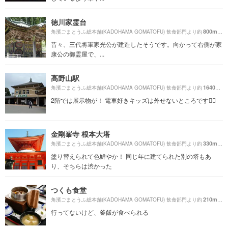
徳川家霊台
800m
角濱ごまとうふ総本舗(KADOHAMA GOMATOFU) 飲食部門より約
（徒
昔々、三代将軍家光公が建造したそうです。向かって右側が家
康公の御霊屋で、...
高野山駅
1640m
角濱ごまとうふ総本舗(KADOHAMA GOMATOFU) 飲食部門より約
（
2階では展示物が！ 電車好きキッズは外せないところです🙆‍♀️
金剛峯寺 根本大塔
330m
角濱ごまとうふ総本舗(KADOHAMA GOMATOFU) 飲食部門より約
（徒
塗り替えられて色鮮やか！ 同じ年に建てられた別の塔もあ
り、そちらは渋かった
つくも食堂
210m
角濱ごまとうふ総本舗(KADOHAMA GOMATOFU) 飲食部門より約
（徒
行ってないけど、釜飯が食べられる