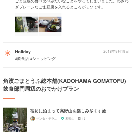
ごま豆腐の食べ比べみたいなことをやってしまいました。わざわ
ざプレーンなごま豆腐を入れるところがミソです。
Holiday
2018年9月19日
#飲食店 #ショッピング
角濱ごまとうふ総本舗(KADOHAMA GOMATOFU)
飲食部門周辺のおでかけプラン
宿坊に泊まって高野山を楽しみ尽くす旅
サンタ・デラックス
和歌山
16