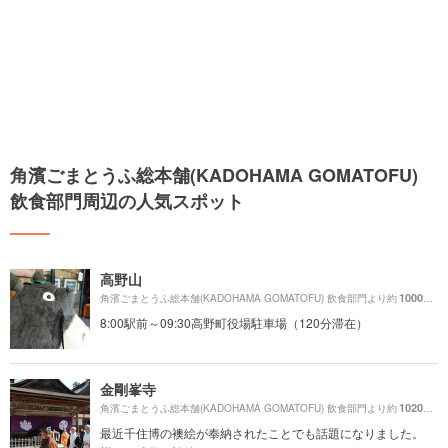
角濱ごまとうふ総本舗(KADOHAMA GOMATOFU)
飲食部門周辺の人気スポット
高野山
1000m
角濱ごまとうふ総本舗(KADOHAMA GOMATOFU) 飲食部門より約
（
8:00駅前～09:30高野町役場駐車場（120分滞在）
金剛峯寺
1020m
角濱ごまとうふ総本舗(KADOHAMA GOMATOFU) 飲食部門より約
（
最近千住博の襖絵が奉納されたことでも話題になりました。