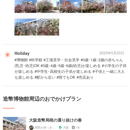
Holiday
2023年5月23日
#博物館 #科学館 #工場見学・社会見学 #0歳･1歳･2歳の赤ちゃん
(乳児･幼児)OK #3歳･4歳･5歳･6歳(幼児)が楽しめる #小学生の子供
が楽しめる #中学生･高校生の子供が楽しめる #子供と一緒に大人
も楽しめる #駅から近い #雨でもOK #売店あり
造幣博物館周辺のおでかけプラン
大阪造幣局桜の通り抜けの春
関西が好っきゃねん
大阪
18