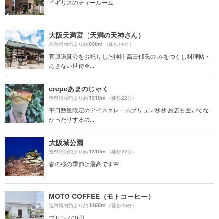
イギリスのティールーム
大阪天満宮（天満の天神さん）
830m
造幣博物館より約
（徒歩14分）
菅原道真公をお祀りした神社 高田郁氏の みをつくし料理帖・
あきない世傳金...
crepeあまのじゃく
1310m
造幣博物館より約
（徒歩22分）
平日数量限定のアイスクレームブリュレ🤤🤤 お店も空いてな
かったりするの...
大阪城公園
1310m
造幣博物館より約
（徒歩22分）
春の桜の季節は最高です🌸
MOTO COFFEE（モトコーヒー）
1460m
造幣博物館より約
（徒歩25分）
プリン 400円