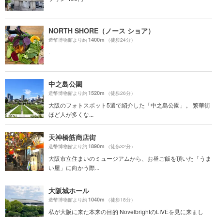
NORTH SHORE（ノース ショア）
1400m
造幣博物館より約
（徒歩24分）
.
中之島公園
1520m
造幣博物館より約
（徒歩26分）
大阪のフォトスポット5選で紹介した「中之島公園」。 繁華街
ほど人が多くな...
天神橋筋商店街
1890m
造幣博物館より約
（徒歩32分）
大阪市立住まいのミュージアムから、お昼ご飯を頂いた「うま
い屋」に向かう際...
大阪城ホール
1040m
造幣博物館より約
（徒歩18分）
私が大阪に来た本来の目的 NovelbrightのLIVEを見に来まし