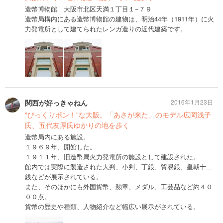
造幣博物館 大阪市北区天満１丁目１−７９
造幣局構内にある造幣博物館の建物は、明治44年（1911年）に火
力発電所として建てられたレンガ造りの近代建築です。
関西が好っきゃねん
2016年1月23日
“びっくりポン！”な大阪。「あさが来た」のモデル広岡浅子
氏、五代友厚氏ゆかりの地を歩く
造幣局内にある施設。
１９６９年、開館した。
１９１１年、旧造幣局火力発電所の施設として建設された。
館内では実際に製造された大判、小判、丁銀、貿易銀、皇朝十二
銭などが展示されている。
また、そのほかにも外国貨幣、勲章、メダル、工芸品など約４０
００点。
貨幣の歴史や種類、人物紹介など幅広い展示がされている。