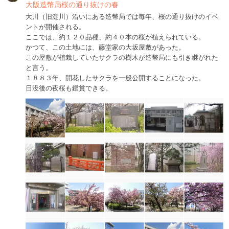
大阪造幣局桜の通り抜けの春
大川（旧淀川）沿いにある造幣局では毎年、桜の通り抜けのイベ
ントが開催される。
ここでは、約１２０品種、約４０本の桜が植えられている。
かつて、この土地には、藤堂家の大坂屋敷があった。
この屋敷が植栽していたサクラの樹木が造幣局にも引き継がれた
と言う。
１８８３年、開花したサクラを一般公開することになった。
日没後の夜桜も鑑賞できる。