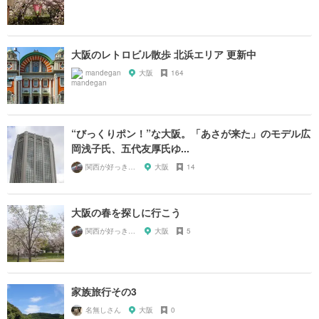
大阪のレトロビル散歩 北浜エリア 更新中
mandegan
大阪
164
“びっくりポン！”な大阪。「あさが来た」のモデル広
岡浅子氏、五代友厚氏ゆ...
関西が好っきゃねん
大阪
14
大阪の春を探しに行こう
関西が好っきゃねん
大阪
5
家族旅行その3
名無しさん
大阪
0