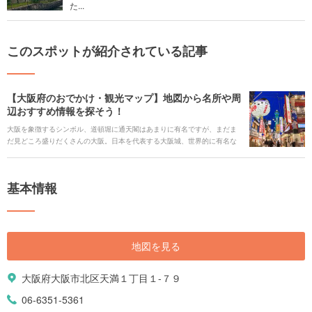
た...
このスポットが紹介されている記事
【大阪府のおでかけ・観光マップ】地図から名所や周
辺おすすめ情報を探そう！
大阪を象徴するシンボル、道頓堀に通天閣はあまりに有名ですが、まだま
だ見どころ盛りだくさんの大阪。日本を代表する大阪城、世界的に有名な
テーマパークのユニバーサル・スタジオ・ジャパン。2025年には万博開催
が決まるなど、ますます盛り上がっている大阪をご紹介します。地図から
大阪の定番スポットを探せるおでかけ・観光マップで、素敵な旅の計画を
基本情報
立ててみましょう。
地図を見る
大阪府大阪市北区天満１丁目１-７９
06-6351-5361