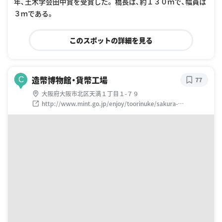
年、土木学会田中賞を受賞した。 橋長は、約１３０ｍで、幅員は
３ｍである。
このスポットの詳細を見る
造幣博物館・貨幣工場
C
77
大阪府大阪市北区天満１丁目１-７９
http://www.mint.go.jp/enjoy/toorinuke/sakura-
osaka.html