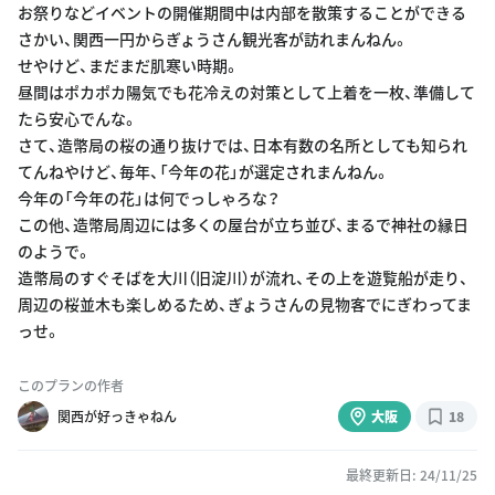
お祭りなどイベントの開催期間中は内部を散策することができる
さかい、関西一円からぎょうさん観光客が訪れまんねん。
せやけど、まだまだ肌寒い時期。
昼間はポカポカ陽気でも花冷えの対策として上着を一枚、準備して
たら安心でんな。
さて、造幣局の桜の通り抜けでは、日本有数の名所としても知られ
てんねやけど、毎年、「今年の花」が選定されまんねん。
今年の「今年の花」は何でっしゃろな？
この他、造幣局周辺には多くの屋台が立ち並び、まるで神社の縁日
のようで。
造幣局のすぐそばを大川（旧淀川）が流れ、その上を遊覧船が走り、
周辺の桜並木も楽しめるため、ぎょうさんの見物客でにぎわってま
っせ。
このプランの作者
関西が好っきゃねん
大阪
18
最終更新日: 24/11/25