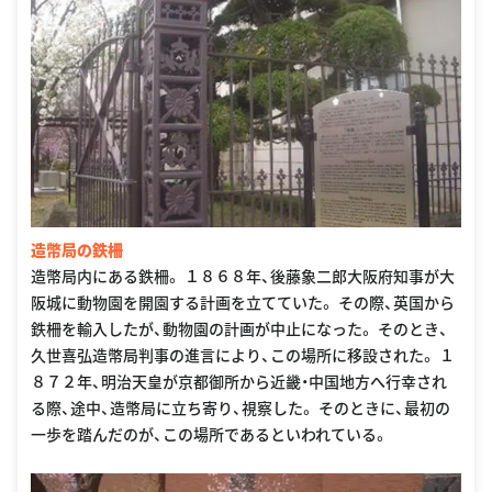
造幣局の鉄柵
造幣局内にある鉄柵。 １８６８年、後藤象二郎大阪府知事が大
阪城に動物園を開園する計画を立てていた。 その際、英国から
鉄柵を輸入したが、動物園の計画が中止になった。 そのとき、
久世喜弘造幣局判事の進言により、この場所に移設された。 １
８７２年、明治天皇が京都御所から近畿・中国地方へ行幸され
る際、途中、造幣局に立ち寄り、視察した。 そのときに、最初の
一歩を踏んだのが、この場所であるといわれている。