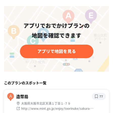
このプランのスポット一覧
造幣局
A
77
大阪府大阪市北区天満１丁目１-７９
http://www.mint.go.jp/enjoy/toorinuke/sakura-