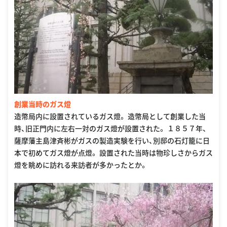
創業当時のガス燈
造幣局内に設置されているガス燈。 造幣局として創業した当
時、旧正門内に左右一対のガス燈が設置された。 １８５７年、
薩摩藩主島津斉彬がガスの製造実験を行い、別邸の石灯籠に日
本で初めてガス燈が点燈。 設置された当時は物珍しさからガス
燈を眺めに訪れる来訪者が多かったとか。