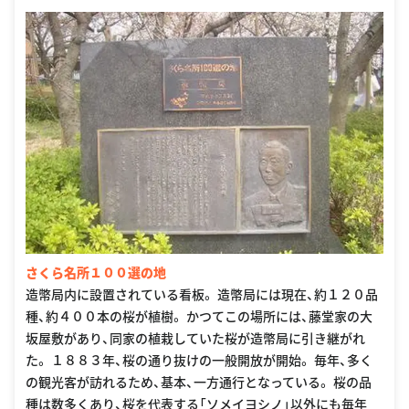
さくら名所１００選の地
造幣局内に設置されている看板。 造幣局には現在、約１２０品
種、約４００本の桜が植樹。 かつてこの場所には、藤堂家の大
坂屋敷があり、同家の植栽していた桜が造幣局に引き継がれ
た。 １８８３年、桜の通り抜けの一般開放が開始。 毎年、多く
の観光客が訪れるため、基本、一方通行となっている。 桜の品
種は数多くあり、桜を代表する「ソメイヨシノ」以外にも毎年