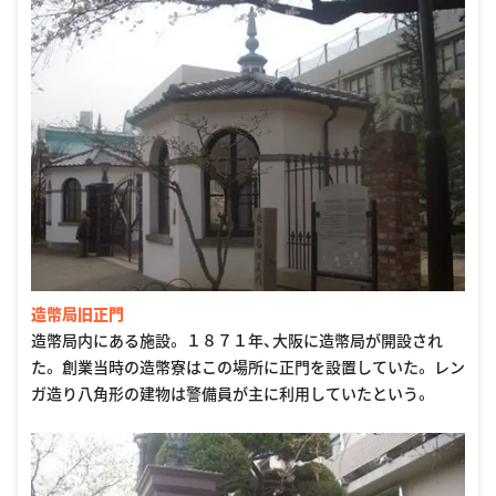
造幣局旧正門
造幣局内にある施設。 １８７１年、大阪に造幣局が開設され
た。 創業当時の造幣寮はこの場所に正門を設置していた。 レン
ガ造り八角形の建物は警備員が主に利用していたという。