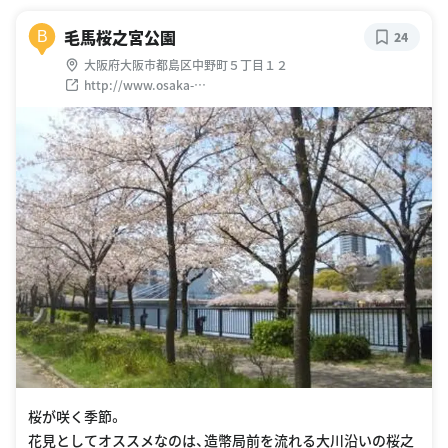
毛馬桜之宮公園
B
24
大阪府大阪市都島区中野町５丁目１２
http://www.osaka-
info.jp/jp/search/detail/sightseeing_5052.html
桜が咲く季節。
花見としてオススメなのは、造幣局前を流れる大川沿いの桜之