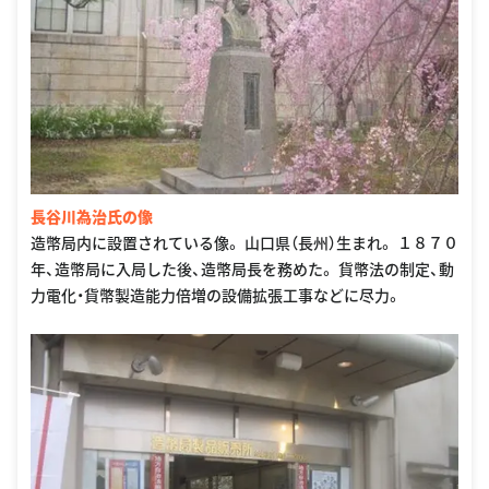
長谷川為治氏の像
造幣局内に設置されている像。 山口県（長州）生まれ。 １８７０
年、造幣局に入局した後、造幣局長を務めた。 貨幣法の制定、動
力電化・貨幣製造能力倍増の設備拡張工事などに尽力。