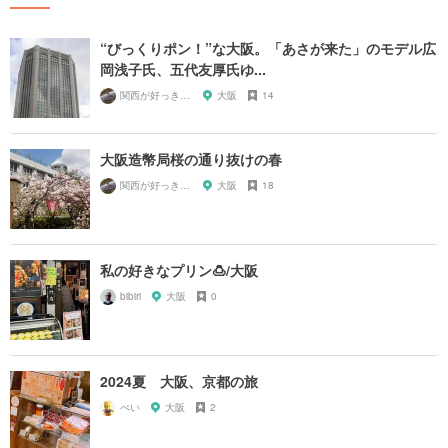
“びっくりポン！”な大阪。「あさが来た」のモデル広
岡浅子氏、五代友厚氏ゆ...
関西が好っきゃねん
大阪
14
大阪造幣局桜の通り抜けの春
関西が好っきゃねん
大阪
18
私の好きなプリン🍮/大阪
bibiri
大阪
0
2024夏 大阪、京都の旅
ぺい
大阪
2