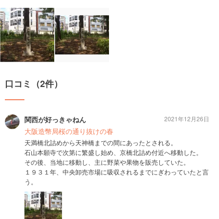
口コミ（2件）
関西が好っきゃねん
2021年12月26日
大阪造幣局桜の通り抜けの春
天満橋北詰めから天神橋までの間にあったとされる。
石山本願寺で次第に繁盛し始め、京橋北詰め付近へ移動した。
その後、当地に移動し、主に野菜や果物を販売していた。
１９３１年、中央卸売市場に吸収されるまでにぎわっていたと言
う。