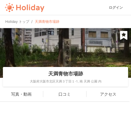
ログイン
Holiday トップ
天満青物市場跡
天満青物市場跡
大阪府大阪市北区天満３丁目１-1, 南 天満 公園 内
写真・動画
口コミ
アクセス