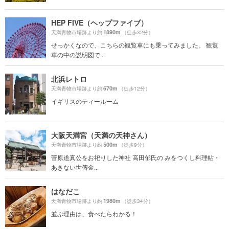
HEP FIVE（ヘップファイブ）
1890m
天満青物市場跡より約
（徒歩32分）
せっかくなので、こちらの観覧車にも乗ってみました。 観覧
車の中の説明図で...
北浜レトロ
670m
天満青物市場跡より約
（徒歩12分）
イギリスのティールーム
大阪天満宮（天満の天神さん）
500m
天満青物市場跡より約
（徒歩9分）
菅原道真公をお祀りした神社 高田郁氏の みをつくし料理帖・
あきない世傳金...
はなだこ
1980m
天満青物市場跡より約
（徒歩34分）
並ぶ理由は、食べたらわかる！