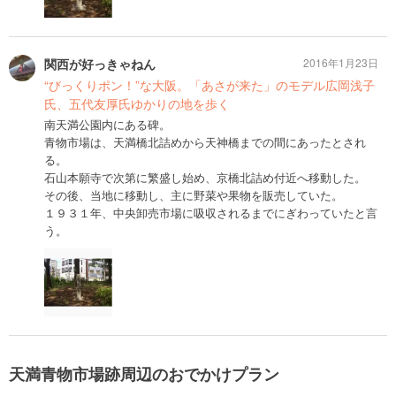
関西が好っきゃねん
2016年1月23日
“びっくりポン！”な大阪。「あさが来た」のモデル広岡浅子
氏、五代友厚氏ゆかりの地を歩く
南天満公園内にある碑。
青物市場は、天満橋北詰めから天神橋までの間にあったとされ
る。
石山本願寺で次第に繁盛し始め、京橋北詰め付近へ移動した。
その後、当地に移動し、主に野菜や果物を販売していた。
１９３１年、中央卸売市場に吸収されるまでにぎわっていたと言
う。
天満青物市場跡周辺のおでかけプラン