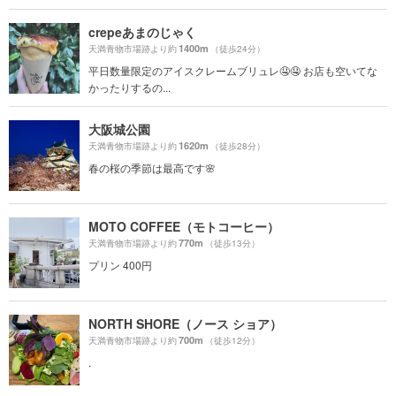
crepeあまのじゃく
1400m
天満青物市場跡より約
（徒歩24分）
平日数量限定のアイスクレームブリュレ🤤🤤 お店も空いてな
かったりするの...
大阪城公園
1620m
天満青物市場跡より約
（徒歩28分）
春の桜の季節は最高です🌸
MOTO COFFEE（モトコーヒー）
770m
天満青物市場跡より約
（徒歩13分）
プリン 400円
NORTH SHORE（ノース ショア）
700m
天満青物市場跡より約
（徒歩12分）
.