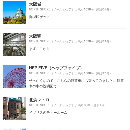
大阪城
1810m
NORTH SHORE（ノース ショア）より約
（徒歩31分）
御城印ゲット
大阪駅
1570m
NORTH SHORE（ノース ショア）より約
（徒歩27分）
まずここから
HEP FIVE（ヘップファイブ）
1500m
NORTH SHORE（ノース ショア）より約
（徒歩25分）
せっかくなので、こちらの観覧車にも乗ってみました。 観覧
車の中の説明図で...
北浜レトロ
30m
NORTH SHORE（ノース ショア）より約
（徒歩1分）
イギリスのティールーム