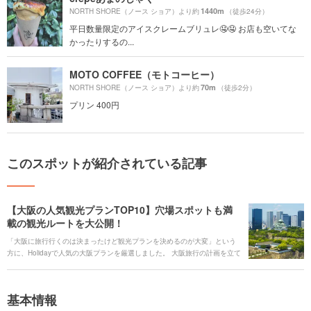
1440m
NORTH SHORE（ノース ショア）より約
（徒歩24分）
平日数量限定のアイスクレームブリュレ🤤🤤 お店も空いてな
かったりするの...
MOTO COFFEE（モトコーヒー）
70m
NORTH SHORE（ノース ショア）より約
（徒歩2分）
プリン 400円
このスポットが紹介されている記事
【大阪の人気観光プランTOP10】穴場スポットも満
載の観光ルートを大公開！
「大阪に旅行行くのは決まったけど観光プランを決めるのが大変」という
方に、Holidayで人気の大阪プランを厳選しました。 大阪旅行の計画を立て
る際の参考にしてみてください。1泊2日の旅行であれば、全てのエリアに
行くのはなかなか難しいので、エリア別に観光プランをみながら、自分の
いきたいエリアを決めるのも良いと思います。
基本情報