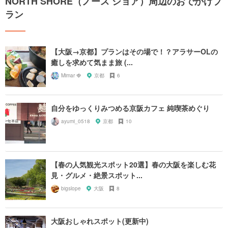
NORTH SHORE（ノース ショア）周辺のおでかけプ
ラン
【大阪→京都】プランはその場で！？アラサーOLの
癒しを求めて気まま旅 (...
Mimar 🍓
京都
6
自分をゆっくりみつめる京阪カフェ 純喫茶めぐり
ayumi_0518
京都
10
【春の人気観光スポット20選】春の大阪を楽しむ花
見・グルメ・絶景スポット...
bigslope
大阪
8
大阪おしゃれスポット(更新中)