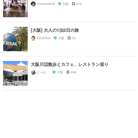
tomoya0606
大阪
519
[大阪] 大人の1泊2日の旅
KinuDays
大阪
22
大阪川辺散歩とカフェ、レストラン巡り
にゃお。
大阪
498