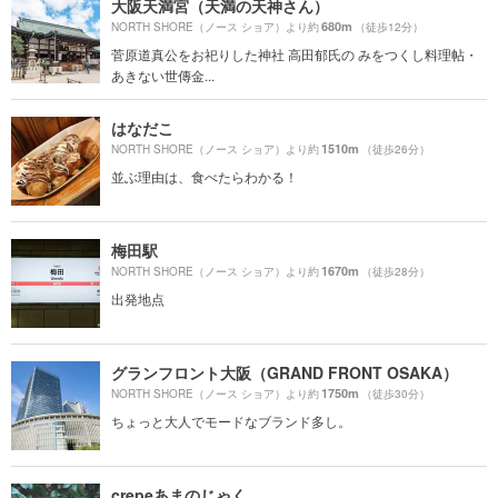
大阪天満宮（天満の天神さん）
680m
NORTH SHORE（ノース ショア）より約
（徒歩12分）
菅原道真公をお祀りした神社 高田郁氏の みをつくし料理帖・
あきない世傳金...
はなだこ
1510m
NORTH SHORE（ノース ショア）より約
（徒歩26分）
並ぶ理由は、食べたらわかる！
梅田駅
1670m
NORTH SHORE（ノース ショア）より約
（徒歩28分）
出発地点
グランフロント大阪（GRAND FRONT OSAKA）
1750m
NORTH SHORE（ノース ショア）より約
（徒歩30分）
ちょっと大人でモードなブランド多し。
crepeあまのじゃく