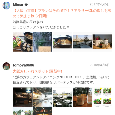
Mimar 🍓
2017年4月5日
【大阪→京都】プランはその場で！？アラサーOLの癒しを求
めて気まま旅 (2日間)*
淡路島産の玉ねぎの
ほっこりグラタンをいただきました☺︎
tomoya0606
2016年3月6日
大阪おしゃれスポット(更新中)
北浜のカフェアンドダイニングNORTHSHORE。土佐堀川沿いに
位置されており、開放的なリバーテラスが特徴的です。