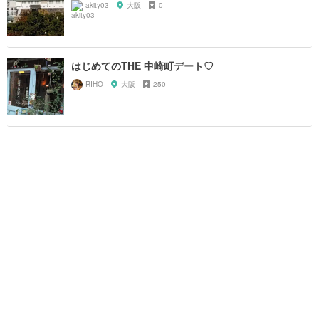
akity03
大阪
0
はじめてのTHE 中崎町デート♡
RIHO
大阪
250