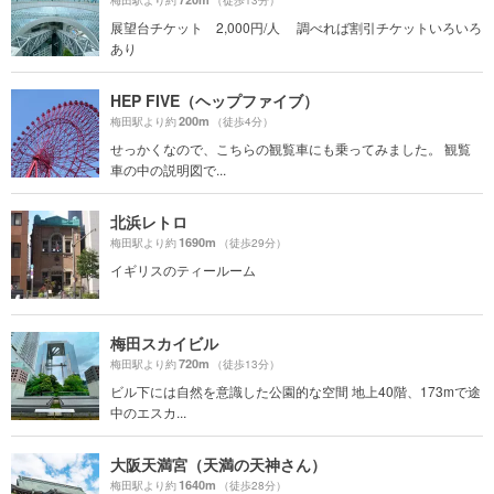
展望台チケット 2,000円/人 調べれば割引チケットいろいろ
あり
HEP FIVE（ヘップファイブ）
200m
梅田駅より約
（徒歩4分）
せっかくなので、こちらの観覧車にも乗ってみました。 観覧
車の中の説明図で...
北浜レトロ
1690m
梅田駅より約
（徒歩29分）
イギリスのティールーム
梅田スカイビル
720m
梅田駅より約
（徒歩13分）
ビル下には自然を意識した公園的な空間 地上40階、173mで途
中のエスカ...
大阪天満宮（天満の天神さん）
1640m
梅田駅より約
（徒歩28分）