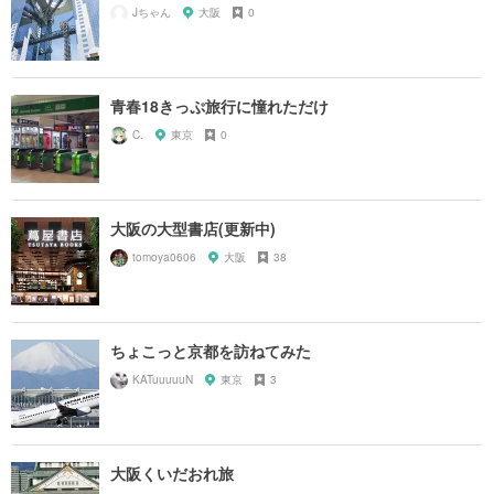
Jちゃん
大阪
0
青春18きっぷ旅行に憧れただけ
C.
東京
0
大阪の大型書店(更新中)
tomoya0606
大阪
38
ちょこっと京都を訪ねてみた
KATuuuuuN
東京
3
大阪くいだおれ旅