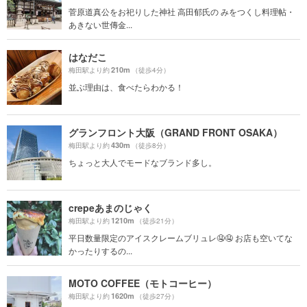
菅原道真公をお祀りした神社 高田郁氏の みをつくし料理帖・
あきない世傳金...
はなだこ
210m
梅田駅より約
（徒歩4分）
並ぶ理由は、食べたらわかる！
グランフロント大阪（GRAND FRONT OSAKA）
430m
梅田駅より約
（徒歩8分）
ちょっと大人でモードなブランド多し。
crepeあまのじゃく
1210m
梅田駅より約
（徒歩21分）
平日数量限定のアイスクレームブリュレ🤤🤤 お店も空いてな
かったりするの...
MOTO COFFEE（モトコーヒー）
1620m
梅田駅より約
（徒歩27分）