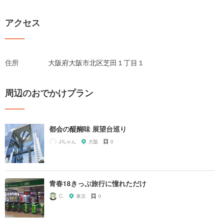
アクセス
住所
大阪府大阪市北区芝田１丁目１
周辺のおでかけプラン
都会の醍醐味 展望台巡り
Jちゃん
大阪
0
青春18きっぷ旅行に憧れただけ
C.
東京
0