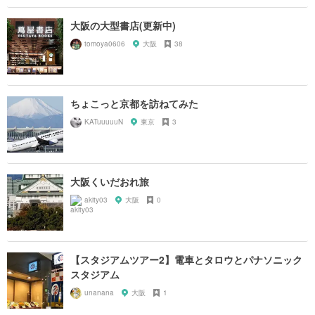
大阪の大型書店(更新中)
tomoya0606
大阪
38
ちょこっと京都を訪ねてみた
KATuuuuuN
東京
3
大阪くいだおれ旅
akity03
大阪
0
【スタジアムツアー2】電車とタロウとパナソニック
スタジアム
unanana
大阪
1