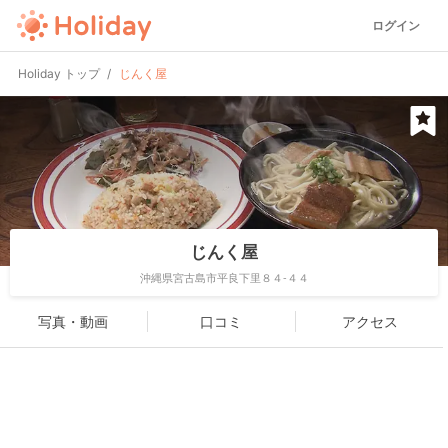
ログイン
Holiday トップ
じんく屋
じんく屋
沖縄県宮古島市平良下里８４-４４
写真・動画
口コミ
アクセス