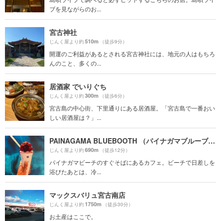
ブを見ながらのお...
宮古神社
510m
じんく屋より約
（徒歩9分）
開運のご利益があるとされる宮古神社には、地元の人はもちろ
んのこと、多くの...
居酒家 でいりぐち
300m
じんく屋より約
（徒歩6分）
宮古島の中心街、下里通りにある居酒屋。「宮古島で一番おい
しい居酒屋は？」...
PAINAGAMA BLUEBOOTH （パイナガマブルーブース）
690m
じんく屋より約
（徒歩12分）
パイナガマビーチのすぐそばにあるカフェ。ビーチで日差しを
浴びたあとは、冷...
マックスバリュ宮古南店
1750m
じんく屋より約
（徒歩30分）
お土産はここで。