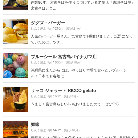
創業80年、宮古そばを作りつづけている老舗店「古謝そば屋」
宮古そばと言...
ダグズ・バーガー
1210m
じんく屋より約
（徒歩21分）
人気のバーガー屋さん。宮古島で1番並びました。話題になっ
ていたのは、ツナ...
ブルーシール 宮古島パイナガマ店
1030m
じんく屋より約
（徒歩18分）
沖縄県に来たからには、やっぱり本場で食べたいブルーシー
ル！日本でも各地に...
リッコ ジェラート RICCO gelato
160m
じんく屋より約
（徒歩3分）
うまし！宮古島らしい味もありましたので、ぜひ♡♡
郷家
540m
じんく屋より約
（徒歩10分）
島唄ライブで調べると必ずヒットするこちらのお店。島唄ライ