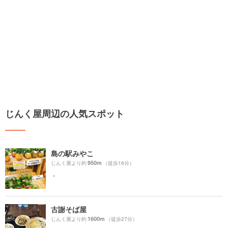
じんく屋周辺の人気スポット
島の駅みやこ
950m
じんく屋より約
（徒歩16分）
・
古謝そば屋
1600m
じんく屋より約
（徒歩27分）