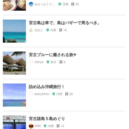
🍌せっかくグルメまにあ🍌
沖縄
30
宮古島は車で、島はバギーで周るべき。
右ねじ
沖縄
16
宮古ブルーに癒される旅✈︎
manya
東京
8
詰め込み沖縄旅行！
wakusimen
沖縄
28
宮古諸島５島めぐり
ANN
沖縄
12